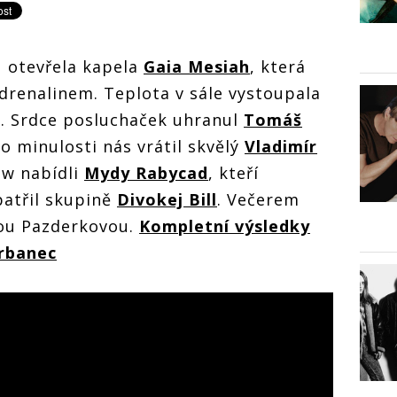
u otevřela kapela
Gaia Mesiah
, která
renalinem. Teplota v sále vystoupala
u. Srdce posluchaček uhranul
Tomáš
o minulosti nás vrátil skvělý
Vladimír
ow nabídli
Mydy Rabycad
, kteří
 patřil skupině
Divokej Bill
. Večerem
ou Pazderkovou.
Kompletní výsledky
rbanec