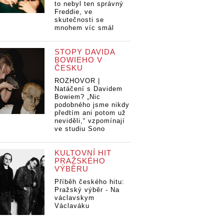
to nebyl ten správný
Freddie, ve
skutečnosti se
mnohem víc smál
STOPY DAVIDA
BOWIEHO V
ČESKU
ROZHOVOR |
Natáčení s Davidem
Bowiem? „Nic
podobného jsme nikdy
předtím ani potom už
neviděli,“ vzpomínají
ve studiu Sono
KULTOVNÍ HIT
PRAŽSKÉHO
VÝBĚRU
Příběh českého hitu:
Pražský výběr - Na
václavskym
Václaváku