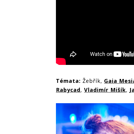
Témata:
Žebřík,
Gaia Mesi
Rabycad
,
Vladimír Mišík
,
J