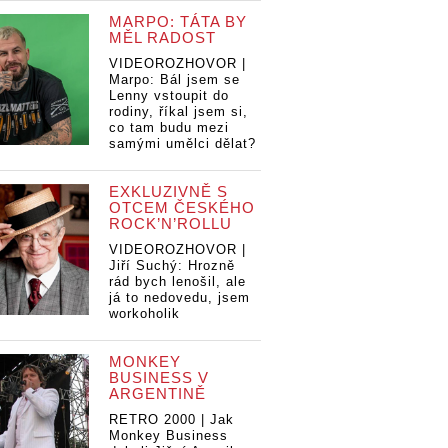
MARPO: TÁTA BY
MĚL RADOST
VIDEOROZHOVOR |
Marpo: Bál jsem se
Lenny vstoupit do
rodiny, říkal jsem si,
co tam budu mezi
samými umělci dělat?
EXKLUZIVNĚ S
OTCEM ČESKÉHO
ROCK’N’ROLLU
VIDEOROZHOVOR |
Jiří Suchý: Hrozně
rád bych lenošil, ale
já to nedovedu, jsem
workoholik
MONKEY
BUSINESS V
ARGENTINĚ
RETRO 2000 | Jak
Monkey Business