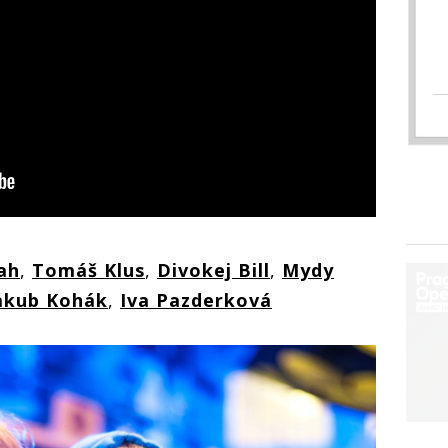
ah
,
Tomáš Klus
,
Divokej Bill
,
Mydy
akub Kohák
,
Iva Pazderková