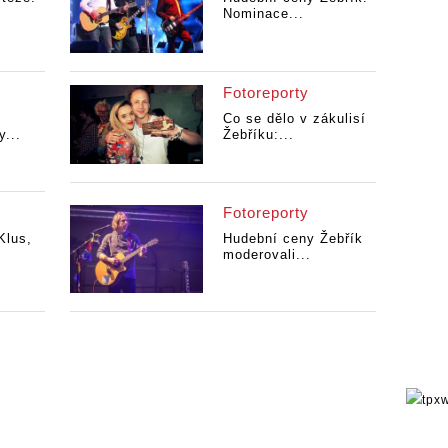
Nominace...
Fotoreporty
Co se dělo v zákulisí
y...
Žebříku:...
Fotoreporty
Klus,
Hudební ceny Žebřík
moderovali...