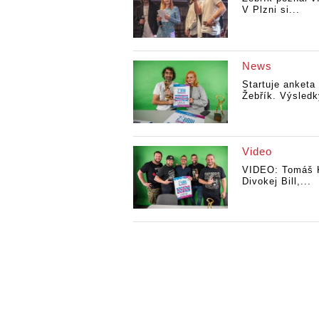
V Plzni si...
News
Startuje anketa
Žebřík. Výsledk
Video
VIDEO: Tomáš 
Divokej Bill,...