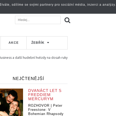
váte, sdílíme se svými partnery pro sociální média, inzerci a analýzy.
AKCE
ŽEBŘÍK
usiness a další hudební hvězdy na dosah ruky
NEJČTENĚJŠÍ
DVANÁCT LET S
FREDDIEM
MERCURYM
ROZHOVOR | Peter
Freestone: V
Bohemian Rhapsody