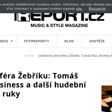
analýze návštěvnosti soubory cookie. Informace, jak tyto stránky použí
Rozumím
Více informací o nastavení cookies najdete
zde.
IDEO
FOTOREPORTY
BLOG
SOUTĚŽE
Home
Jedinečná atmosféra Žebříku: Tomáš Klus, Monkey B
féra Žebříku: Tomáš
siness a další hudební
 ruky