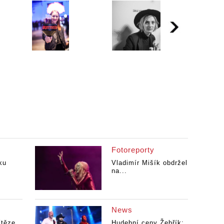
Fotoreporty
ku
Vladimír Mišík obdržel
na...
News
ítěze.
Hudební ceny Žebřík: