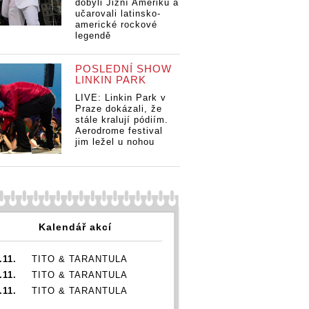
dobyli Jižní Ameriku a
učarovali latinsko-
americké rockové
legendě
POSLEDNÍ SHOW
LINKIN PARK
LIVE: Linkin Park v
Praze dokázali, že
stále kralují pódiím.
Aerodrome festival
jim ležel u nohou
Kalendář akcí
.11.
TITO & TARANTULA
.11.
TITO & TARANTULA
.11.
TITO & TARANTULA