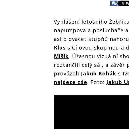
Vyhlášení letošního Žebřík
napumpovala posluchače ad
asi o dvacet stupňů nahor
Klus
s Cílovou skupinou a d
Mišík
. Úžasnou vizuální sh
roztančili celý sál, a závěr
provázeli
Jakub Kohák
s Iv
najdete zde
. Foto:
Jakub U