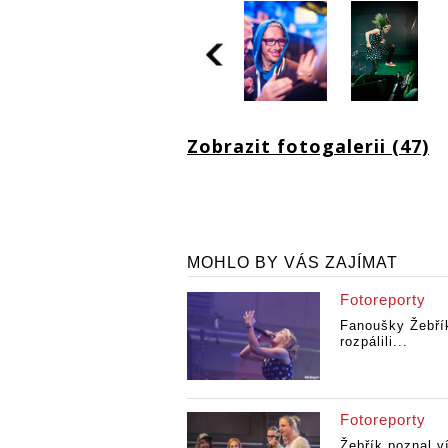
Zobrazit fotogalerii (47)
MOHLO BY VÁS ZAJÍMAT
Fotoreporty
Fanoušky Žebří
rozpálili...
Fotoreporty
Žebřík poznal v