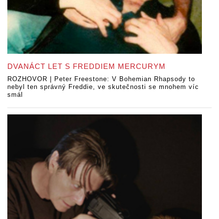
DVANÁCT LET S FREDDIEM MERCURYM
ROZHOVOR | Peter Freestone: V Bohemian Rhapsody to
nebyl ten správný Freddie, ve skutečnosti se mnohem víc
smál