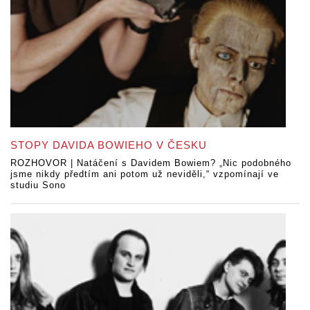
STOPY DAVIDA BOWIEHO V ČESKU
ROZHOVOR | Natáčení s Davidem Bowiem? „Nic podobného
jsme nikdy předtím ani potom už neviděli,“ vzpomínají ve
studiu Sono