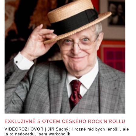
EXKLUZIVNĚ S OTCEM ČESKÉHO ROCK’N’ROLLU
VIDEOROZHOVOR | Jiří Suchý: Hrozně rád bych lenošil, ale
já to nedovedu, jsem workoholik