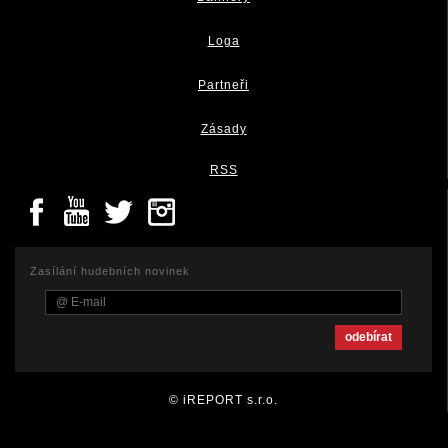
Loga
Partneři
Zásady
RSS
Zasílání hudebních novinek
© iREPORT s.r.o.