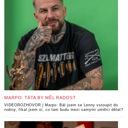
MARPO: TÁTA BY MĚL RADOST
VIDEOROZHOVOR | Marpo: Bál jsem se Lenny vstoupit do
rodiny, říkal jsem si, co tam budu mezi samými umělci dělat?