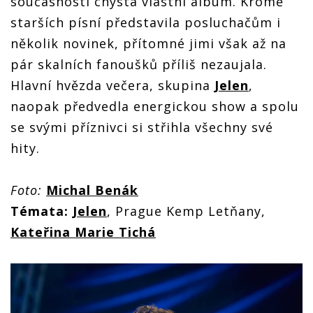
současnosti chystá vlastní album. Kromě
starších písní představila posluchačům i
několik novinek, přítomné jimi však až na
pár skalních fanoušků příliš nezaujala.
Hlavní hvězda večera, skupina
Jelen
,
naopak předvedla energickou show a spolu
se svými příznivci si střihla všechny své
hity.
Foto:
Michal Benák
Témata:
Jelen
, Prague Kemp Letňany,
Kateřina Marie Tichá