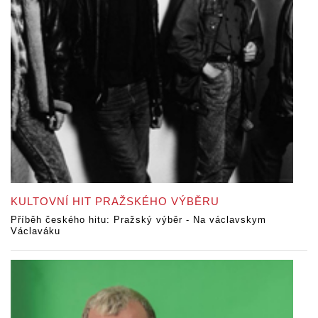
KULTOVNÍ HIT PRAŽSKÉHO VÝBĚRU
Příběh českého hitu: Pražský výběr - Na václavskym
Václaváku