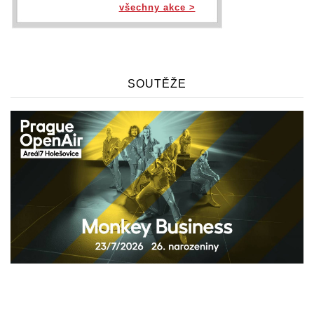
všechny akce >
SOUTĚŽE