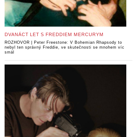
DVANÁCT LET S FREDDIEM MERCURYM
ROZHOVOR | Peter Freestone: V Bohemian Rhapsody to
nebyl ten správný Freddie, ve skutečnosti se mnohem víc
smál