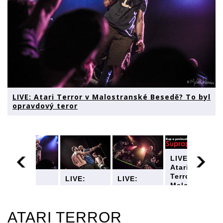
LIVE: Atari Terror v Malostranské Besedě? To byl
opravdový teror
LIVE:
Atari
Terror v
LIVE:
LIVE:
LIVE:
Malostranské
Atari
Atari
Atari
Besedě?
Terror v
Terror v
Terror v
To byl
ské
Malostranské
Malostranské
Malostranské
opravdový
ATARI TERROR
Besedě?
Besedě?
Besedě?
teror