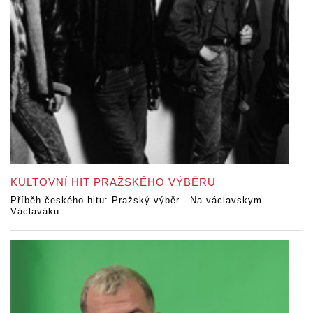
KULTOVNÍ HIT PRAŽSKÉHO VÝBĚRU
Příběh českého hitu: Pražský výběr - Na václavskym
Václaváku