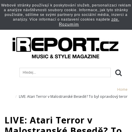
Webové stránky používají k poskytování služeb, personalizaci reklam
a analýze návštěvnosti soubory cookie. Informace, jak tyto stránky
používáte, sdílíme se svými partnery pro sociální média, inzerci a
analýzy. Více informací o nastavení cookies najdete
zde.
Rozumím
Home
LIVE: Atari Terror v Malostranské Besedě? To byl opravdový teror
LIVE: Atari Terror v
Malostranské Besedě? To