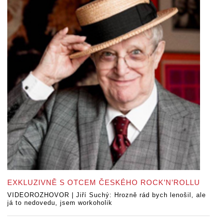
EXKLUZIVNĚ S OTCEM ČESKÉHO ROCK’N’ROLLU
VIDEOROZHOVOR | Jiří Suchý: Hrozně rád bych lenošil, ale
já to nedovedu, jsem workoholik