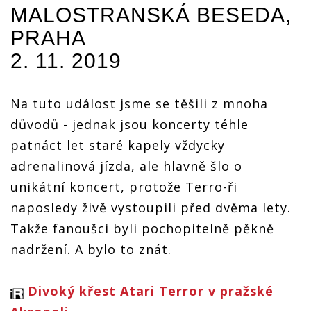
To byl
To byl
To byl
MALOSTRANSKÁ BESEDA,
ý
opravdový
opravdový
opravdový
teror
teror
teror
PRAHA
2. 11. 2019
Na tuto událost jsme se těšili z mnoha
důvodů - jednak jsou koncerty téhle
patnáct let staré kapely vždycky
adrenalinová jízda, ale hlavně šlo o
unikátní koncert, protože Terro-ři
naposledy živě vystoupili před dvěma lety.
Takže fanoušci byli pochopitelně pěkně
nadržení. A bylo to znát.
Divoký křest Atari Terror v pražské