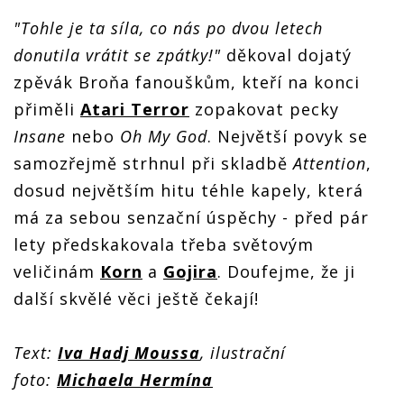
"Tohle je ta síla, co nás po dvou letech
donutila vrátit se zpátky!"
děkoval dojatý
zpěvák Broňa fanouškům, kteří na konci
přiměli
Atari Terror
zopakovat pecky
Insane
nebo
Oh My God
. Největší povyk se
samozřejmě strhnul při skladbě
Attention
,
dosud největším hitu téhle kapely, která
má za sebou senzační úspěchy - před pár
lety předskakovala třeba světovým
veličinám
Korn
a
Gojira
. Doufejme, že ji
další skvělé věci ještě čekají!
Text:
Iva Hadj Moussa
, ilustrační
foto:
Michaela Hermína