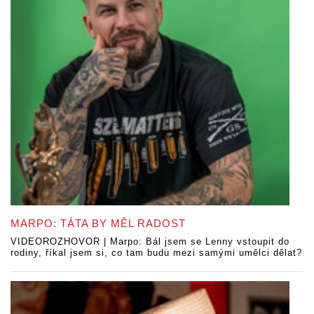
MARPO: TÁTA BY MĚL RADOST
VIDEOROZHOVOR | Marpo: Bál jsem se Lenny vstoupit do
rodiny, říkal jsem si, co tam budu mezi samými umělci dělat?