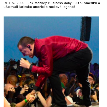
RETRO 2000 | Jak Monkey Business dobyli Jižní Ameriku a
učarovali latinsko-americké rockové legendě