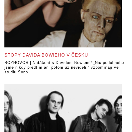
STOPY DAVIDA BOWIEHO V ČESKU
ROZHOVOR | Natáčení s Davidem Bowiem? „Nic podobného
jsme nikdy předtím ani potom už neviděli,“ vzpomínají ve
studiu Sono