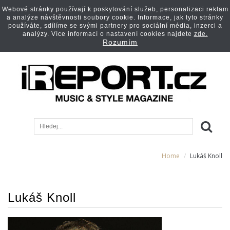
Webové stránky používají k poskytování služeb, personalizaci reklam
a analýze návštěvnosti soubory cookie. Informace, jak tyto stránky
používáte, sdílíme se svými partnery pro sociální média, inzerci a
analýzy. Více informací o nastavení cookies najdete
zde.
Rozumím
Home
Lukáš Knoll
Lukáš Knoll