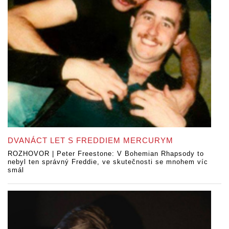
DVANÁCT LET S FREDDIEM MERCURYM
ROZHOVOR | Peter Freestone: V Bohemian Rhapsody to
nebyl ten správný Freddie, ve skutečnosti se mnohem víc
smál