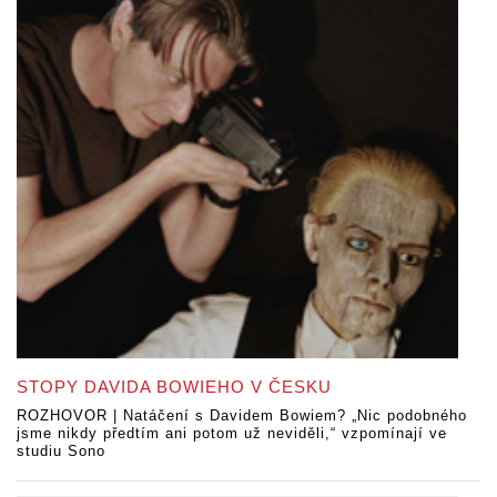
STOPY DAVIDA BOWIEHO V ČESKU
ROZHOVOR | Natáčení s Davidem Bowiem? „Nic podobného
jsme nikdy předtím ani potom už neviděli,“ vzpomínají ve
studiu Sono