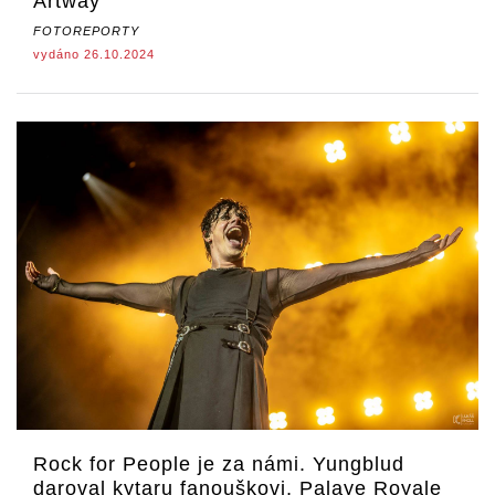
Artway
FOTOREPORTY
vydáno 26.10.2024
Rock for People je za námi. Yungblud
daroval kytaru fanouškovi, Palaye Royale