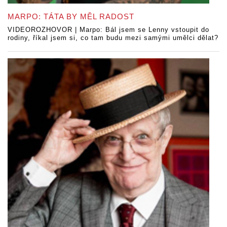
MARPO: TÁTA BY MĚL RADOST
VIDEOROZHOVOR | Marpo: Bál jsem se Lenny vstoupit do
rodiny, říkal jsem si, co tam budu mezi samými umělci dělat?