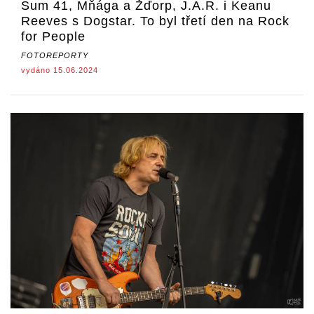
Sum 41, Mňága a Žďorp, J.A.R. i Keanu
Reeves s Dogstar. To byl třetí den na Rock
for People
FOTOREPORTY
vydáno 15.06.2024