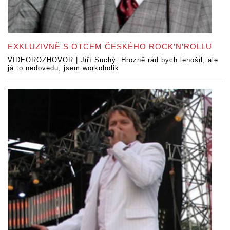
EXKLUZIVNĚ S OTCEM ČESKÉHO ROCK’N’ROLLU
VIDEOROZHOVOR | Jiří Suchý: Hrozně rád bych lenošil, ale
já to nedovedu, jsem workoholik