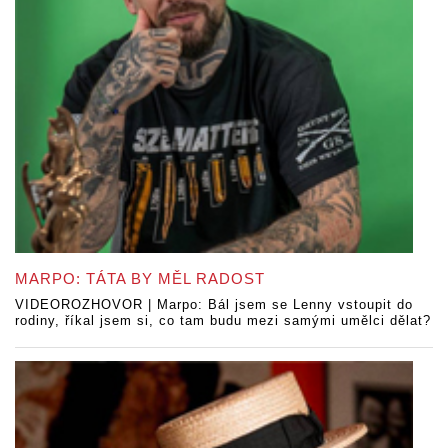
MARPO: TÁTA BY MĚL RADOST
VIDEOROZHOVOR | Marpo: Bál jsem se Lenny vstoupit do
rodiny, říkal jsem si, co tam budu mezi samými umělci dělat?