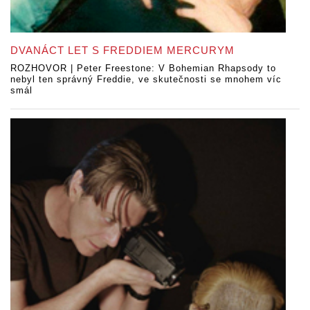
DVANÁCT LET S FREDDIEM MERCURYM
ROZHOVOR | Peter Freestone: V Bohemian Rhapsody to
nebyl ten správný Freddie, ve skutečnosti se mnohem víc
smál