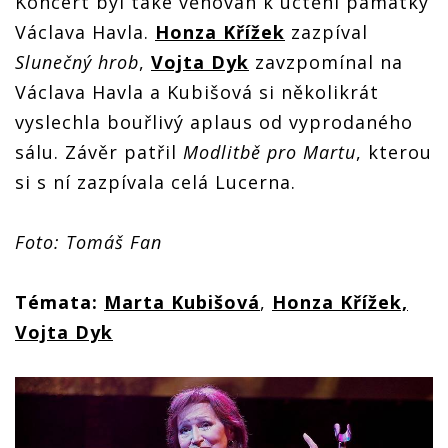
Koncert byl také věnován k uctění památky
Václava Havla.
Honza Křížek
zazpíval
Slunečný hrob
,
Vojta
Dyk
zavzpomínal na
Václava Havla a Kubišová si několikrát
vyslechla bouřlivý aplaus od vyprodaného
sálu. Závěr patřil
Modlitbě pro Martu
, kterou
si s ní zazpívala celá Lucerna.
Foto: Tomáš Fan
Témata:
Marta Kubišová
,
Honza Křížek,
Vojta
Dyk