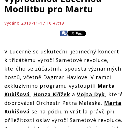
Modlitbu pro Martu
Vydáno 2019-11-17 10:47:19
V Lucerně se uskutečnil jedinečný koncert
k třicátému výročí Sametové revoluce,
kterého se zúčastnila spousta významných
hostů, včetně Dagmar Havlové. V rámci
exkluzivního programu vystoupili
Marta
Kubišová
,
Honza Křížek
a
Vojta
Dyk
, které
doprovázel Orchestr Petra
Maláska
.
Marta
Kubišová
se na pódium vrátila právě při
příležitosti oslav výročí Sametové revoluce.