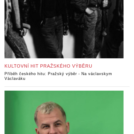
KULTOVNÍ HIT PRAŽSKÉHO VÝBĚRU
Příběh českého hitu: Pražský výběr - Na václavskym
Václaváku