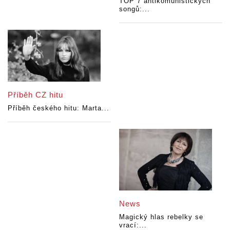
TOP 7 antikomunistických
songů:...
Příběh CZ hitu
Příběh českého hitu: Marta...
News
Magický hlas rebelky se
vrací:...