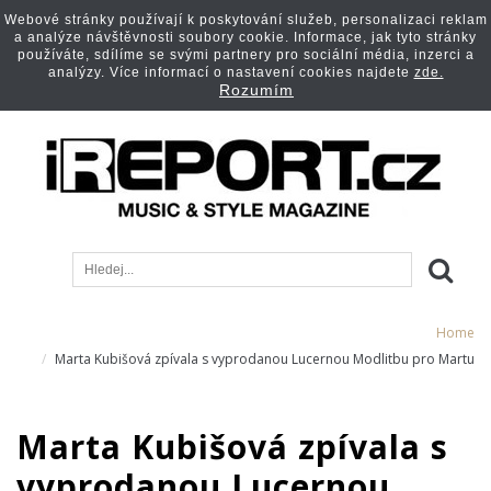
Webové stránky používají k poskytování služeb, personalizaci reklam
a analýze návštěvnosti soubory cookie. Informace, jak tyto stránky
používáte, sdílíme se svými partnery pro sociální média, inzerci a
analýzy. Více informací o nastavení cookies najdete
zde.
Rozumím
Home
Marta Kubišová zpívala s vyprodanou Lucernou Modlitbu pro Martu
Marta Kubišová zpívala s
vyprodanou Lucernou