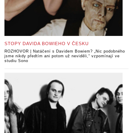
STOPY DAVIDA BOWIEHO V ČESKU
ROZHOVOR | Natáčení s Davidem Bowiem? „Nic podobného
jsme nikdy předtím ani potom už neviděli,“ vzpomínají ve
studiu Sono