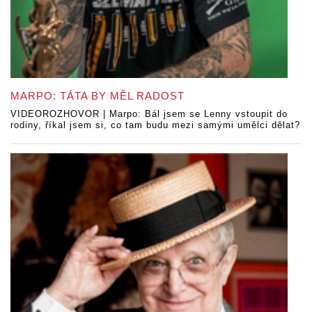
MARPO: TÁTA BY MĚL RADOST
VIDEOROZHOVOR | Marpo: Bál jsem se Lenny vstoupit do
rodiny, říkal jsem si, co tam budu mezi samými umělci dělat?