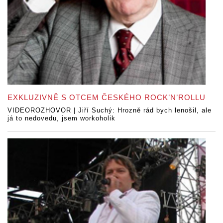
EXKLUZIVNĚ S OTCEM ČESKÉHO ROCK’N’ROLLU
VIDEOROZHOVOR | Jiří Suchý: Hrozně rád bych lenošil, ale
já to nedovedu, jsem workoholik