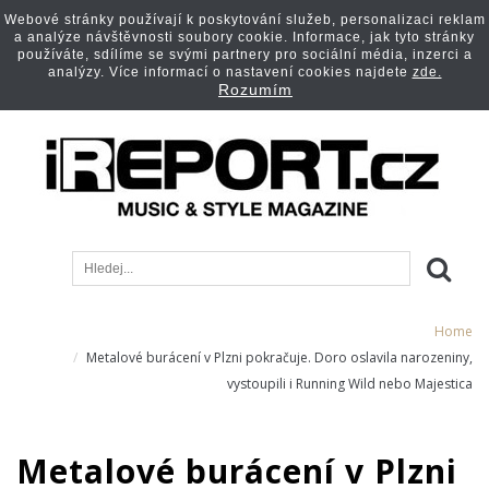
Webové stránky používají k poskytování služeb, personalizaci reklam
a analýze návštěvnosti soubory cookie. Informace, jak tyto stránky
používáte, sdílíme se svými partnery pro sociální média, inzerci a
analýzy. Více informací o nastavení cookies najdete
zde.
Rozumím
Home
Metalové burácení v Plzni pokračuje. Doro oslavila narozeniny,
vystoupili i Running Wild nebo Majestica
Metalové burácení v Plzni