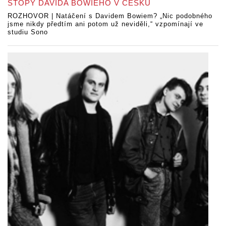
STOPY DAVIDA BOWIEHO V ČESKU
ROZHOVOR | Natáčení s Davidem Bowiem? „Nic podobného
jsme nikdy předtím ani potom už neviděli,“ vzpomínají ve
studiu Sono