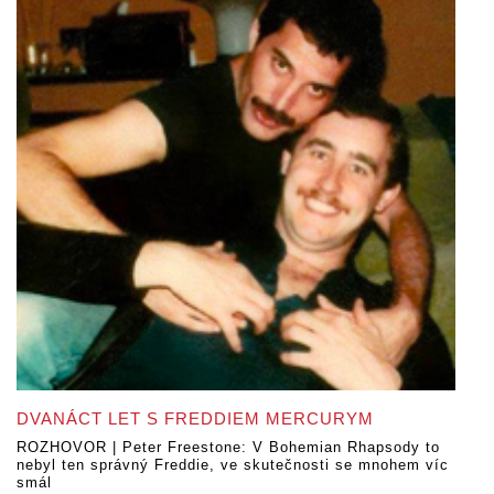
DVANÁCT LET S FREDDIEM MERCURYM
ROZHOVOR | Peter Freestone: V Bohemian Rhapsody to
nebyl ten správný Freddie, ve skutečnosti se mnohem víc
smál