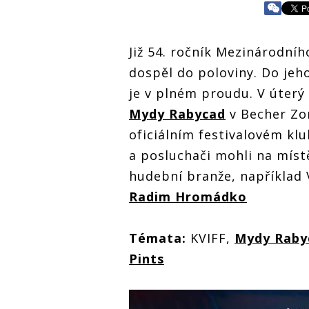
Již 54. ročník Mezinárodníh
dospěl do poloviny. Do jeho
je v plném proudu. V úterý 
Mydy Rabycad
v Becher Zo
oficiálním festivalovém kl
a posluchači mohli na míst
hudební branže, například 
Radim Hromádko
Témata:
KVIFF,
Mydy Raby
Pints