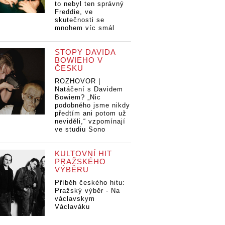
to nebyl ten správný
Freddie, ve
skutečnosti se
mnohem víc smál
STOPY DAVIDA
BOWIEHO V
ČESKU
ROZHOVOR |
Natáčení s Davidem
Bowiem? „Nic
podobného jsme nikdy
předtím ani potom už
neviděli,“ vzpomínají
ve studiu Sono
KULTOVNÍ HIT
PRAŽSKÉHO
VÝBĚRU
Příběh českého hitu:
Pražský výběr - Na
václavskym
Václaváku