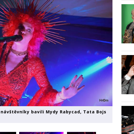
, návštěvníky bavili Mydy Rabycad, Tata Bojs