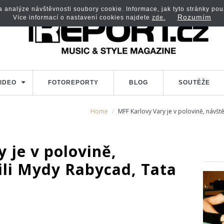
analýze návštěvnosti soubory cookie. Informace, jak tyto stránky použí
Rozumím
Více informací o nastavení cookies najdete
zde.
IDEO
FOTOREPORTY
BLOG
SOUTĚŽE
Home
MFF Karlovy Vary je v polovině, návště
 je v polovině,
ili Mydy Rabycad, Tata