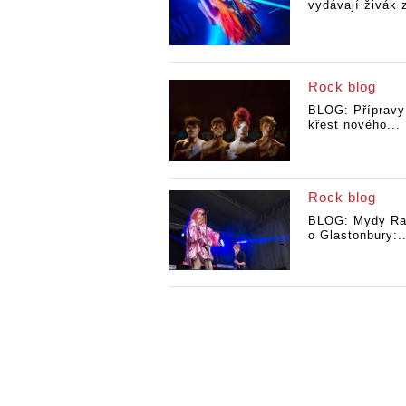
vydávají živák z
Rock blog
BLOG: Přípravy
křest nového...
Rock blog
BLOG: Mydy Ra
o Glastonbury:..