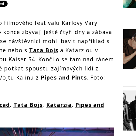
o filmového festivalu Karlovy Vary
 konce zbývají ještě čtyři dny a zábava
se návštěvníci mohli bavit například s
ne nebo s
Tata Bojs
a Katarziou v
ubu Kaiser 54. Končilo se tam nad ránem
ě potkat spoustu zajímavých lidí z
Vojtu Kalinu z
Pipes and Pints
. Foto:
cad
,
Tata Bojs
,
Katarzia
,
Pipes and