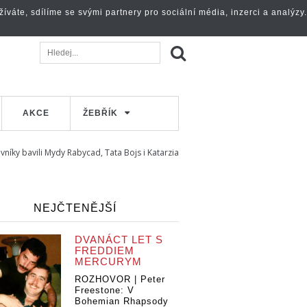
váte, sdílíme se svými partnery pro sociální média, inzerci a analýzy.
AKCE
ŽEBŘÍK
vníky bavili Mydy Rabycad, Tata Bojs i Katarzia
NEJČTENĚJŠÍ
DVANÁCT LET S
FREDDIEM
MERCURYM
ROZHOVOR | Peter
Freestone: V
Bohemian Rhapsody