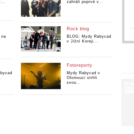
...
zahráli poprvé v...
Rock blog
 na
BLOG: Mydy Rabycad
v Jižní Koreji...
Fotoreporty
bycad
Mydy Rabycad v
.
Olomouci strhli
svou...