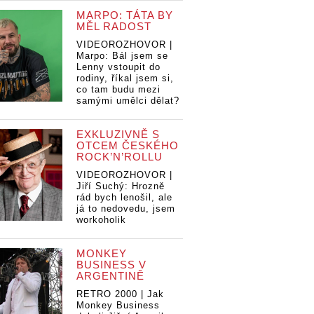
MARPO: TÁTA BY
MĚL RADOST
VIDEOROZHOVOR |
Marpo: Bál jsem se
Lenny vstoupit do
rodiny, říkal jsem si,
co tam budu mezi
samými umělci dělat?
EXKLUZIVNĚ S
OTCEM ČESKÉHO
ROCK’N’ROLLU
VIDEOROZHOVOR |
Jiří Suchý: Hrozně
rád bych lenošil, ale
já to nedovedu, jsem
workoholik
MONKEY
BUSINESS V
ARGENTINĚ
RETRO 2000 | Jak
Monkey Business