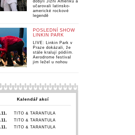
dobyli Jižní Ameriku a
učarovali latinsko-
americké rockové
legendě
POSLEDNÍ SHOW
LINKIN PARK
LIVE: Linkin Park v
Praze dokázali, že
stále kralují pódiím.
Aerodrome festival
jim ležel u nohou
Kalendář akcí
.11.
TITO & TARANTULA
.11.
TITO & TARANTULA
.11.
TITO & TARANTULA