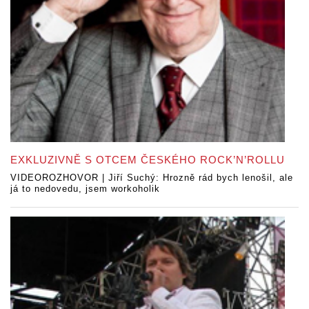
EXKLUZIVNĚ S OTCEM ČESKÉHO ROCK’N’ROLLU
VIDEOROZHOVOR | Jiří Suchý: Hrozně rád bych lenošil, ale
já to nedovedu, jsem workoholik