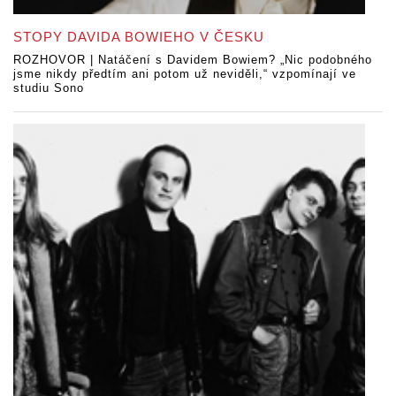
STOPY DAVIDA BOWIEHO V ČESKU
ROZHOVOR | Natáčení s Davidem Bowiem? „Nic podobného
jsme nikdy předtím ani potom už neviděli,“ vzpomínají ve
studiu Sono