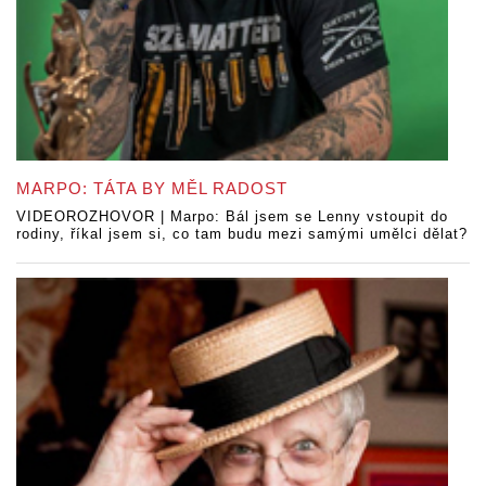
MARPO: TÁTA BY MĚL RADOST
VIDEOROZHOVOR | Marpo: Bál jsem se Lenny vstoupit do
rodiny, říkal jsem si, co tam budu mezi samými umělci dělat?