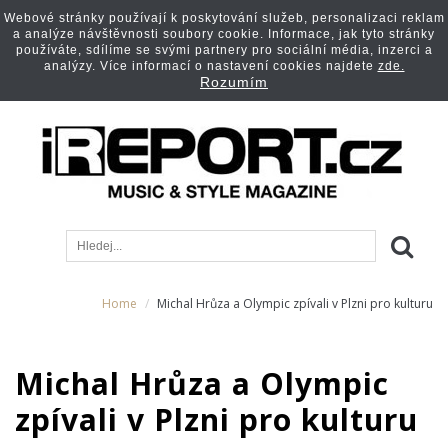
Webové stránky používají k poskytování služeb, personalizaci reklam
a analýze návštěvnosti soubory cookie. Informace, jak tyto stránky
používáte, sdílíme se svými partnery pro sociální média, inzerci a
analýzy. Více informací o nastavení cookies najdete
zde.
Rozumím
Home
Michal Hrůza a Olympic zpívali v Plzni pro kulturu
Michal Hrůza a Olympic
zpívali v Plzni pro kulturu