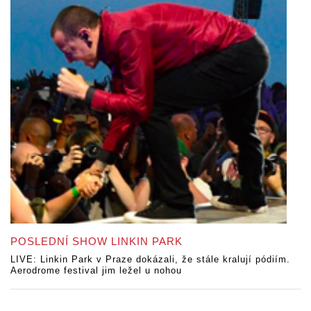
POSLEDNÍ SHOW LINKIN PARK
LIVE: Linkin Park v Praze dokázali, že stále kralují pódiím.
Aerodrome festival jim ležel u nohou