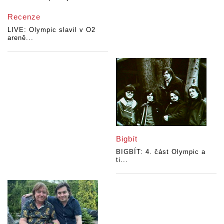
Recenze
LIVE: Olympic slavil v O2
areně...
Bigbít
BIGBÍT: 4. část Olympic a
ti...