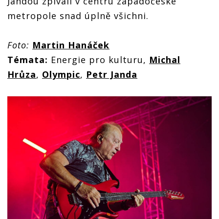
Jandou zpívali v centru západočeské
metropole snad úplně všichni.
Foto:
Martin Hanáček
Témata:
Energie pro kulturu,
Michal
Hrůza
,
Olympic
,
Petr Janda