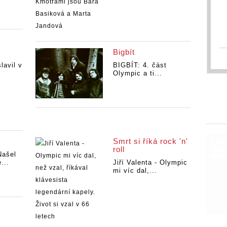
Bigbít
lavil v
BIGBÍT: 4. část
Olympic a ti...
Smrt si říká rock 'n'
roll
ašel
...
Jiří Valenta - Olympic
mi víc dal,...