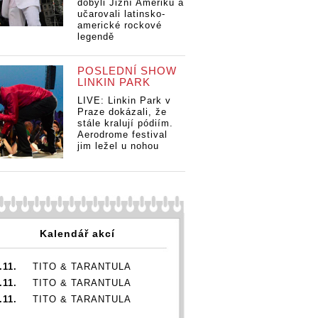
dobyli Jižní Ameriku a
učarovali latinsko-
americké rockové
legendě
POSLEDNÍ SHOW
LINKIN PARK
LIVE: Linkin Park v
Praze dokázali, že
stále kralují pódiím.
Aerodrome festival
jim ležel u nohou
Kalendář akcí
.11.
TITO & TARANTULA
.11.
TITO & TARANTULA
.11.
TITO & TARANTULA