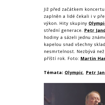
Již před začátkem koncertu 
zaplněn a lidé čekali i v p
výkon. Hity skupiny
Olympi
střední generace.
Petr Jan
hodiny a sázeli jednu známo
kapelou snad všechny skla
nesmrtelnost. Nezbývá než 
příští rok. Foto:
Martin Ha
Témata:
Olympic
,
Petr Ja