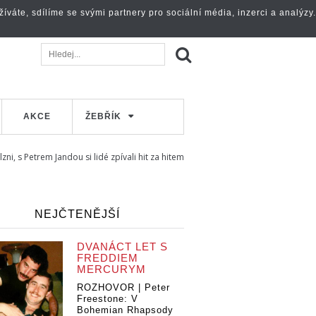
váte, sdílíme se svými partnery pro sociální média, inzerci a analýzy.
AKCE
ŽEBŘÍK
lzni, s Petrem Jandou si lidé zpívali hit za hitem
NEJČTENĚJŠÍ
DVANÁCT LET S
FREDDIEM
MERCURYM
ROZHOVOR | Peter
Freestone: V
Bohemian Rhapsody