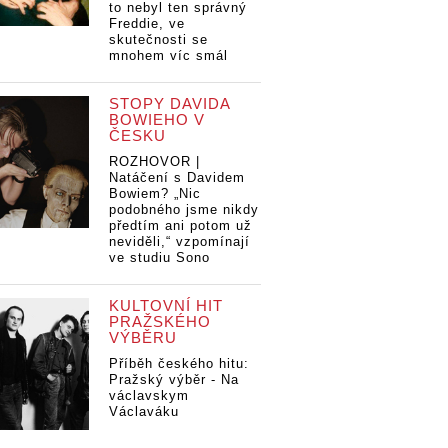
to nebyl ten správný
Freddie, ve
skutečnosti se
mnohem víc smál
STOPY DAVIDA
BOWIEHO V
ČESKU
ROZHOVOR |
Natáčení s Davidem
Bowiem? „Nic
podobného jsme nikdy
předtím ani potom už
neviděli,“ vzpomínají
ve studiu Sono
KULTOVNÍ HIT
PRAŽSKÉHO
VÝBĚRU
Příběh českého hitu:
Pražský výběr - Na
václavskym
Václaváku