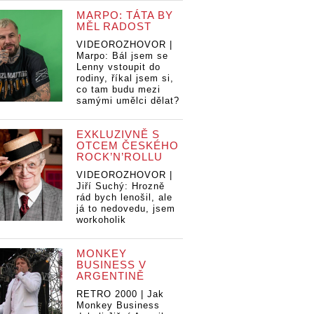
MARPO: TÁTA BY
MĚL RADOST
VIDEOROZHOVOR |
Marpo: Bál jsem se
Lenny vstoupit do
rodiny, říkal jsem si,
co tam budu mezi
samými umělci dělat?
EXKLUZIVNĚ S
OTCEM ČESKÉHO
ROCK’N’ROLLU
VIDEOROZHOVOR |
Jiří Suchý: Hrozně
rád bych lenošil, ale
já to nedovedu, jsem
workoholik
MONKEY
BUSINESS V
ARGENTINĚ
RETRO 2000 | Jak
Monkey Business