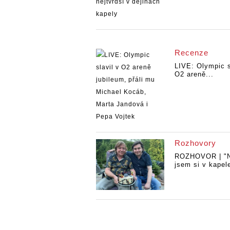
Recenze
LIVE: Olympic s
O2 areně...
Rozhovory
ROZHOVOR | "N
jsem si v kapele