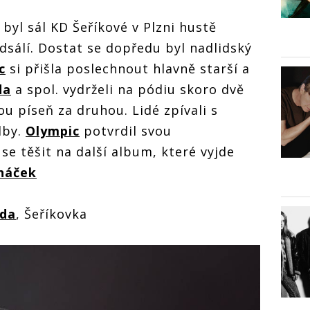
byl sál KD Šeříkové v Plzni hustě
ředsálí. Dostat se dopředu byl nadlidský
c
si přišla poslechnout hlavně starší a
da
a spol. vydrželi na pódiu skoro dvě
u píseň za druhou. Lidé zpívali s
dby.
Olympic
potvrdil svou
se těšit na další album, které vyjde
náček
nda
, Šeříkovka