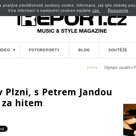
analýze návštěvnosti soubory cookie. Informace, jak tyto stránky použí
Rozumím
Více informací o nastavení cookies najdete
zde.
IDEO
FOTOREPORTY
BLOG
SOUTĚŽE
Home
Olympic zazářil v P
v Plzni, s Petrem Jandou
t za hitem