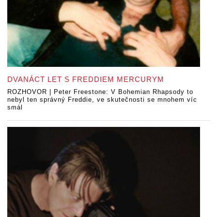
DVANÁCT LET S FREDDIEM MERCURYM
ROZHOVOR | Peter Freestone: V Bohemian Rhapsody to
nebyl ten správný Freddie, ve skutečnosti se mnohem víc
smál