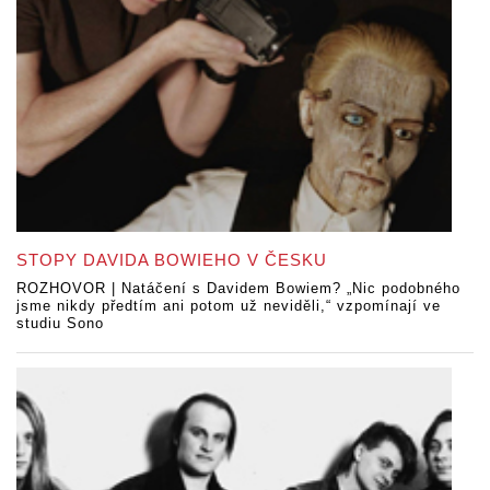
STOPY DAVIDA BOWIEHO V ČESKU
ROZHOVOR | Natáčení s Davidem Bowiem? „Nic podobného
jsme nikdy předtím ani potom už neviděli,“ vzpomínají ve
studiu Sono