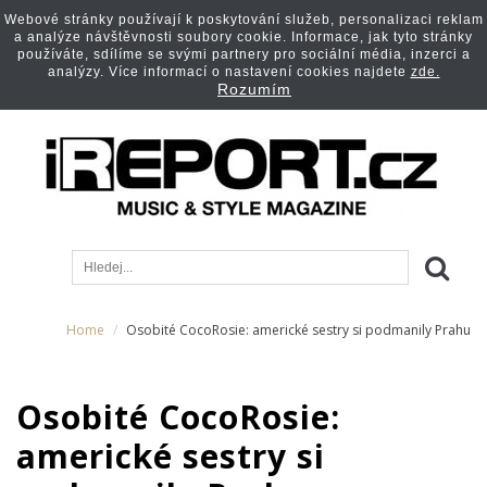
Webové stránky používají k poskytování služeb, personalizaci reklam
a analýze návštěvnosti soubory cookie. Informace, jak tyto stránky
používáte, sdílíme se svými partnery pro sociální média, inzerci a
analýzy. Více informací o nastavení cookies najdete
zde.
Rozumím
Home
Osobité CocoRosie: americké sestry si podmanily Prahu
Osobité CocoRosie:
americké sestry si