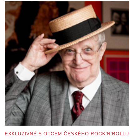
EXKLUZIVNĚ S OTCEM ČESKÉHO ROCK’N’ROLLU