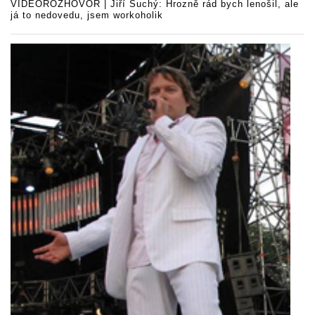
VIDEOROZHOVOR | Jiří Suchý: Hrozně rád bych lenošil, ale
já to nedovedu, jsem workoholik