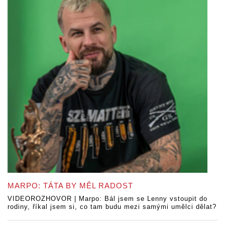
MARPO: TÁTA BY MĚL RADOST
VIDEOROZHOVOR | Marpo: Bál jsem se Lenny vstoupit do
rodiny, říkal jsem si, co tam budu mezi samými umělci dělat?