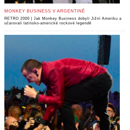
MONKEY BUSINESS V ARGENTINĚ
RETRO 2000 | Jak Monkey Business dobyli Jižní Ameriku a
učarovali latinsko-americké rockové legendě