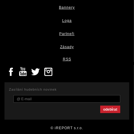
Bannery
Loga
Partneři
Zásady
RSS
Zasílání hudebních novinek
© iREPORT s.r.o.