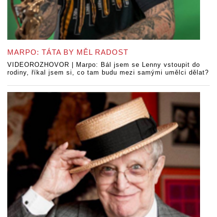
MARPO: TÁTA BY MĚL RADOST
VIDEOROZHOVOR | Marpo: Bál jsem se Lenny vstoupit do
rodiny, říkal jsem si, co tam budu mezi samými umělci dělat?