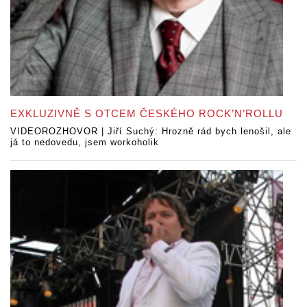
EXKLUZIVNĚ S OTCEM ČESKÉHO ROCK’N’ROLLU
VIDEOROZHOVOR | Jiří Suchý: Hrozně rád bych lenošil, ale
já to nedovedu, jsem workoholik