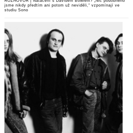
ROZHOVOR | Natáčení s Davidem Bowiem? „Nic podobného
jsme nikdy předtím ani potom už neviděli,“ vzpomínají ve
studiu Sono