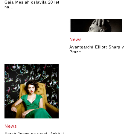
Gaia Mesiah oslavila 20 let
na...
News
Avantgardní Elliott Sharp v
Praze
News
Norah Jones se vrací, čeká ji