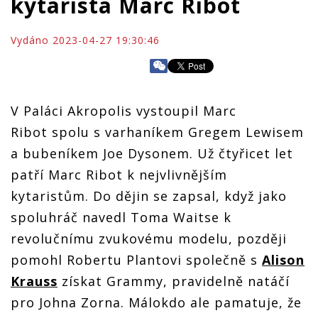
kytarista Marc Ribot
Vydáno 2023-04-27 19:30:46
V Paláci Akropolis vystoupil Marc
Ribot spolu s varhaníkem Gregem Lewisem
a bubeníkem Joe Dysonem. Už čtyřicet let
patří Marc Ribot k nejvlivnějším
kytaristům. Do dějin se zapsal, když jako
spoluhráč navedl Toma Waitse k
revolučnímu zvukovému modelu, později
pomohl Robertu Plantovi společně s
Alison
Krauss
získat Grammy, pravidelně natáčí
pro Johna Zorna. Málokdo ale pamatuje, že