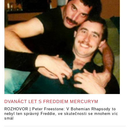
DVANÁCT LET S FREDDIEM MERCURYM
ROZHOVOR | Peter Freestone: V Bohemian Rhapsody to
nebyl ten správný Freddie, ve skutečnosti se mnohem víc
smál