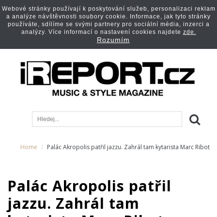
Webové stránky používají k poskytování služeb, personalizaci reklam
a analýze návštěvnosti soubory cookie. Informace, jak tyto stránky
používáte, sdílíme se svými partnery pro sociální média, inzerci a
analýzy. Více informací o nastavení cookies najdete
zde.
Rozumím
Home
Palác Akropolis patřil jazzu. Zahrál tam kytarista Marc Ribot
Palác Akropolis patřil
jazzu. Zahrál tam