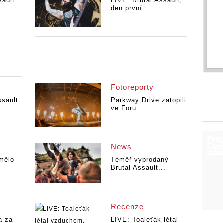
sault
LIVE: Brutal Assault,
den první....
Fotoreporty
ssault
Parkway Drive zatopili
ve Foru...
News
mělo
Téměř vyprodaný
Brutal Assault...
Recenze
a za
LIVE: Toaleťák létal