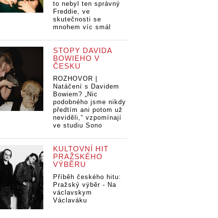
to nebyl ten správný
Freddie, ve
skutečnosti se
mnohem víc smál
STOPY DAVIDA
BOWIEHO V
ČESKU
ROZHOVOR |
Natáčení s Davidem
Bowiem? „Nic
podobného jsme nikdy
předtím ani potom už
neviděli,“ vzpomínají
ve studiu Sono
KULTOVNÍ HIT
PRAŽSKÉHO
VÝBĚRU
Příběh českého hitu:
Pražský výběr - Na
václavskym
Václaváku