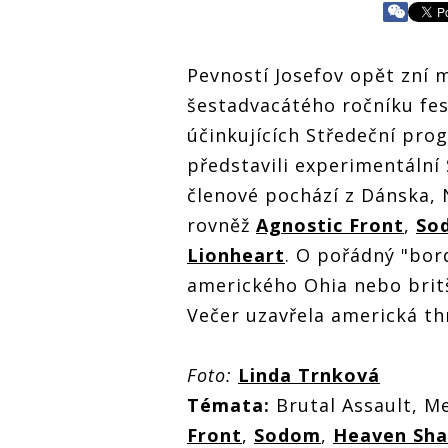
Pevností Josefov opět zní 
šestadvacátého ročníku fes
účinkujících Středeční pro
představili experimentální
členové pochází z Dánska, 
rovněž
Agnostic Front
,
So
Lionheart
. O pořádný "bor
amerického Ohia nebo brit
Večer uzavřela americká t
Foto:
Linda Trnková
Témata:
Brutal Assault, M
Front
,
Sodom
,
Heaven Sha