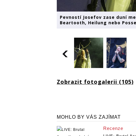
Pevností Josefov zase duní met
Beartooth, Heilung nebo Poss
Zobrazit fotogalerii (105)
MOHLO BY VÁS ZAJÍMAT
Recenze