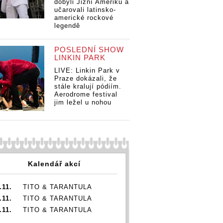
dobyli Jižní Ameriku a
učarovali latinsko-
americké rockové
legendě
POSLEDNÍ SHOW
LINKIN PARK
LIVE: Linkin Park v
Praze dokázali, že
stále kralují pódiím.
Aerodrome festival
jim ležel u nohou
Kalendář akcí
.11.
TITO & TARANTULA
.11.
TITO & TARANTULA
.11.
TITO & TARANTULA