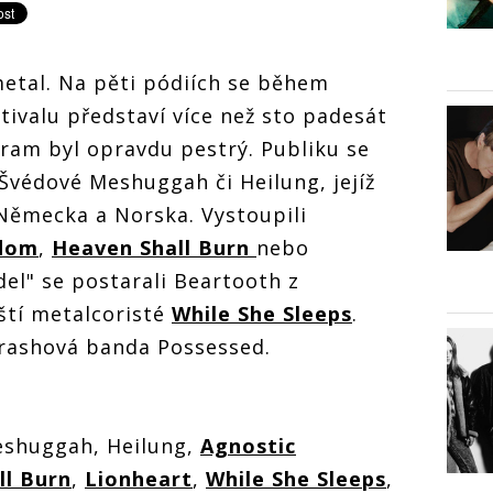
metal. Na pěti pódiích se během
tivalu představí více než sto padesát
gram byl opravdu pestrý. Publiku se
 Švédové Meshuggah či Heilung, jejíž
Německa a Norska. Vystoupili
dom
,
Heaven Shall Burn
nebo
del" se postarali Beartooth z
ští metalcoristé
While She Sleeps
.
hrashová banda Possessed.
eshuggah, Heilung,
Agnostic
ll Burn
,
Lionheart
,
While She Sleeps
,