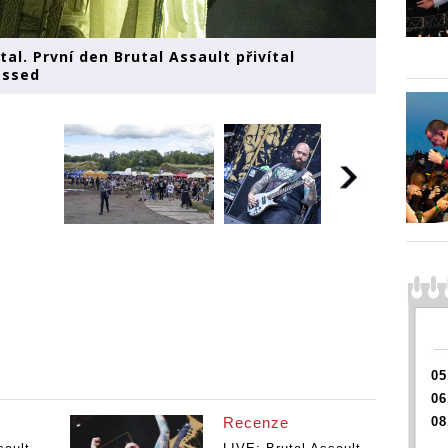
al. První den Brutal Assault přivítal
essed
05
06
Recenze
08