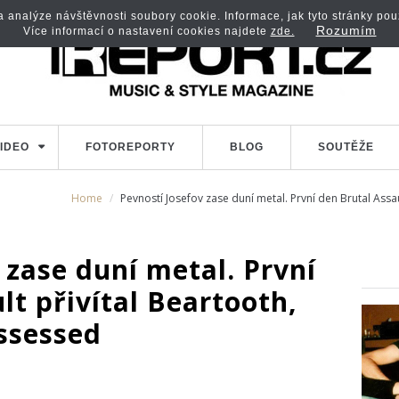
analýze návštěvnosti soubory cookie. Informace, jak tyto stránky použí
Rozumím
Více informací o nastavení cookies najdete
zde.
IDEO
FOTOREPORTY
BLOG
SOUTĚŽE
Home
Pevností Josefov zase duní metal. První den Brutal Assa
 zase duní metal. První
lt přivítal Beartooth,
ssessed