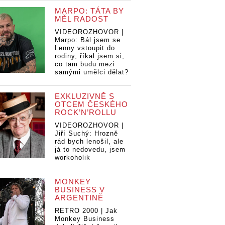
MARPO: TÁTA BY
MĚL RADOST
VIDEOROZHOVOR |
Marpo: Bál jsem se
Lenny vstoupit do
rodiny, říkal jsem si,
co tam budu mezi
samými umělci dělat?
EXKLUZIVNĚ S
OTCEM ČESKÉHO
ROCK’N’ROLLU
VIDEOROZHOVOR |
Jiří Suchý: Hrozně
rád bych lenošil, ale
já to nedovedu, jsem
workoholik
MONKEY
BUSINESS V
ARGENTINĚ
RETRO 2000 | Jak
Monkey Business