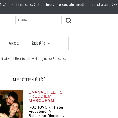
váte, sdílíme se svými partnery pro sociální média, inzerci a analýzy.
AKCE
ŽEBŘÍK
ult přivítal Beartooth, Heilung nebo Possessed
NEJČTENĚJŠÍ
DVANÁCT LET S
FREDDIEM
MERCURYM
ROZHOVOR | Peter
Freestone: V
Bohemian Rhapsody