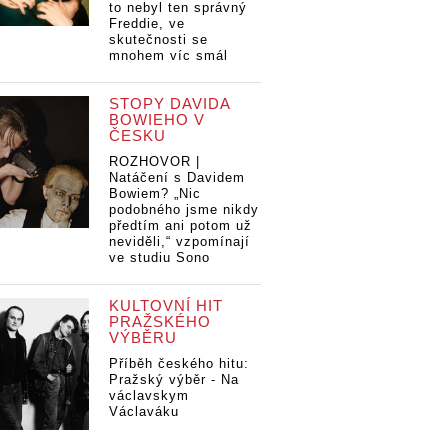
to nebyl ten správný
Freddie, ve
skutečnosti se
mnohem víc smál
STOPY DAVIDA
BOWIEHO V
ČESKU
ROZHOVOR |
Natáčení s Davidem
Bowiem? „Nic
podobného jsme nikdy
předtím ani potom už
neviděli,“ vzpomínají
ve studiu Sono
KULTOVNÍ HIT
PRAŽSKÉHO
VÝBĚRU
Příběh českého hitu:
Pražský výběr - Na
václavskym
Václaváku