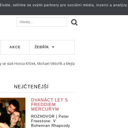
váte, sdílíme se svými partnery pro sociální média, inzerci a analýzy.
AKCE
ŽEBŘÍK
 se stali Honza Křížek, Michael Viktořík a Mejla
NEJČTENĚJŠÍ
DVANÁCT LET S
FREDDIEM
MERCURYM
ROZHOVOR | Peter
Freestone: V
Bohemian Rhapsody