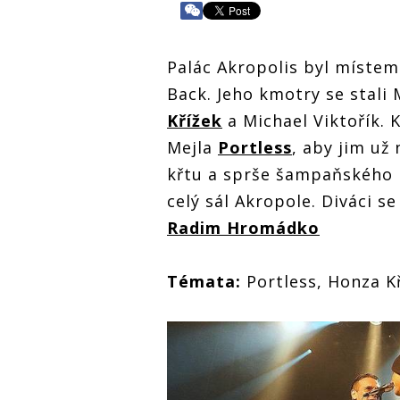
Palác Akropolis byl míste
Back. Jeho kmotry se stali 
Křížek
a Michael Viktořík. 
Mejla
Portless
, aby jim už
křtu a sprše šampaňského p
celý sál Akropole. Diváci se 
Radim Hromádko
Témata:
Portless, Honza Kř