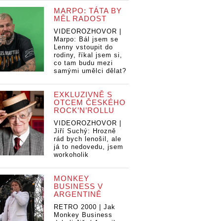
MARPO: TÁTA BY
MĚL RADOST
VIDEOROZHOVOR |
Marpo: Bál jsem se
Lenny vstoupit do
rodiny, říkal jsem si,
co tam budu mezi
samými umělci dělat?
EXKLUZIVNĚ S
OTCEM ČESKÉHO
ROCK’N’ROLLU
VIDEOROZHOVOR |
Jiří Suchý: Hrozně
rád bych lenošil, ale
já to nedovedu, jsem
workoholik
MONKEY
BUSINESS V
ARGENTINĚ
RETRO 2000 | Jak
Monkey Business