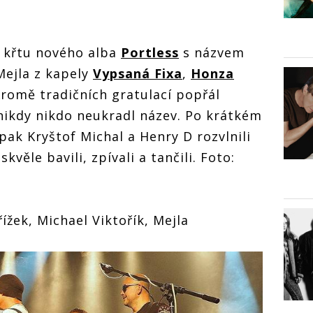
m křtu nového alba
Portless
s názvem
Mejla z kapely
Vypsaná Fixa
,
Honza
Kromě tradičních gratulací popřál
 nikdy nikdo neukradl název. Po krátkém
ak Kryštof Michal a Henry D rozvlnili
skvěle bavili, zpívali a tančili. Foto:
ížek, Michael Viktořík, Mejla