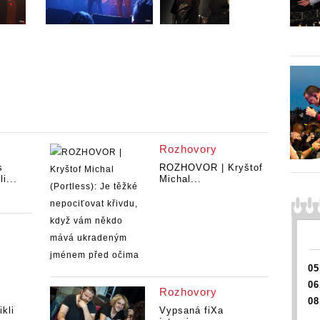
Rozhovory
s
ROZHOVOR | Kryštof
i...
Michal...
05
06
Rozhovory
08
kli
Vypsaná fiXa