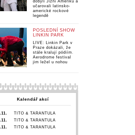
dobyli Jižní Ameriku a
učarovali latinsko-
americké rockové
legendě
POSLEDNÍ SHOW
LINKIN PARK
LIVE: Linkin Park v
Praze dokázali, že
stále kralují pódiím.
Aerodrome festival
jim ležel u nohou
Kalendář akcí
.11.
TITO & TARANTULA
.11.
TITO & TARANTULA
.11.
TITO & TARANTULA