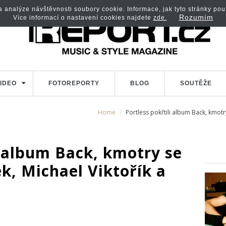
analýze návštěvnosti soubory cookie. Informace, jak tyto stránky použí
Rozumím
Více informací o nastavení cookies najdete
zde.
IDEO
FOTOREPORTY
BLOG
SOUTĚŽE
Home
Portless pokřtili album Back, kmotry
i album Back, kmotry se
ek, Michael Viktořík a