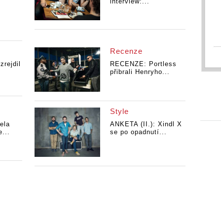
interview:...
Recenze
zrejdil
RECENZE: Portless
přibrali Henryho...
Style
ela
ANKETA (II.): Xindl X
...
se po opadnutí...