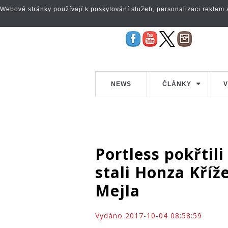
Webové stránky používají k poskytování služeb, personalizaci reklam a 
NEWS
ČLÁNKY
V
Portless pokřtil
stali Honza Kříž
Mejla
Vydáno 2017-10-04 08:58:59