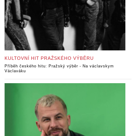
KULTOVNÍ HIT PRAŽSKÉHO VÝBĚRU
Příběh českého hitu: Pražský výběr - Na václavskym
Václaváku