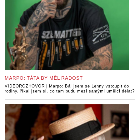
MARPO: TÁTA BY MĚL RADOST
VIDEOROZHOVOR | Marpo: Bál jsem se Lenny vstoupit do
rodiny, říkal jsem si, co tam budu mezi samými umělci dělat?