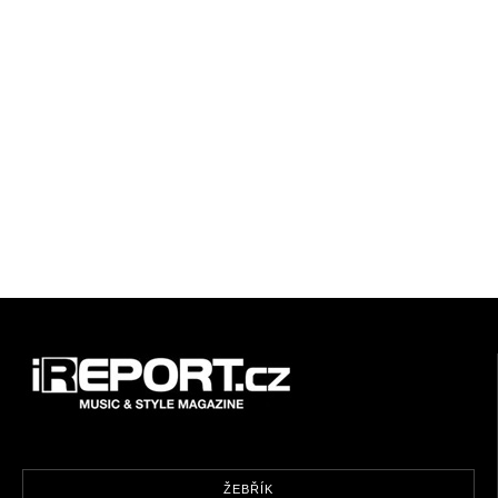
ŽEBŘÍK