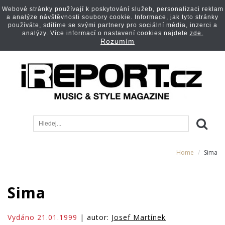
Webové stránky používají k poskytování služeb, personalizaci reklam
a analýze návštěvnosti soubory cookie. Informace, jak tyto stránky
používáte, sdílíme se svými partnery pro sociální média, inzerci a
analýzy. Více informací o nastavení cookies najdete
zde.
Rozumím
Home
Sima
Sima
Vydáno 21.01.1999
| autor:
Josef Martínek