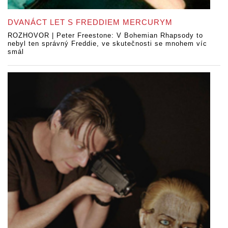
DVANÁCT LET S FREDDIEM MERCURYM
ROZHOVOR | Peter Freestone: V Bohemian Rhapsody to
nebyl ten správný Freddie, ve skutečnosti se mnohem víc
smál