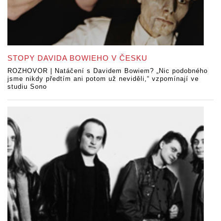
STOPY DAVIDA BOWIEHO V ČESKU
ROZHOVOR | Natáčení s Davidem Bowiem? „Nic podobného
jsme nikdy předtím ani potom už neviděli,“ vzpomínají ve
studiu Sono