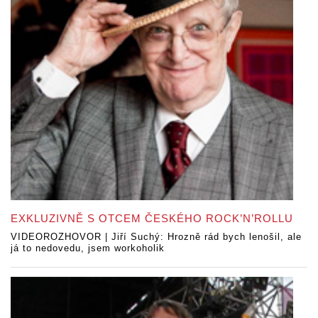
EXKLUZIVNĚ S OTCEM ČESKÉHO ROCK’N’ROLLU
VIDEOROZHOVOR | Jiří Suchý: Hrozně rád bych lenošil, ale
já to nedovedu, jsem workoholik