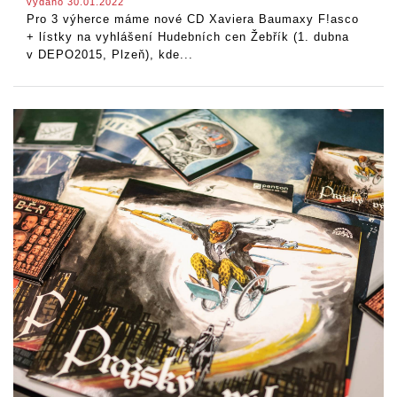
vydáno 30.01.2022
Pro 3 výherce máme nové CD Xaviera Baumaxy F!asco
+ lístky na vyhlášení Hudebních cen Žebřík (1. dubna
v DEPO2015, Plzeň), kde...