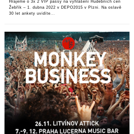
Hrajeme o 3x 2 VIP passy na vyhlášení Hudebních cen
Žebřík – 1. dubna 2022 v DEPO2015 v Plzni. Na oslavě
30 let ankety uvidíte...