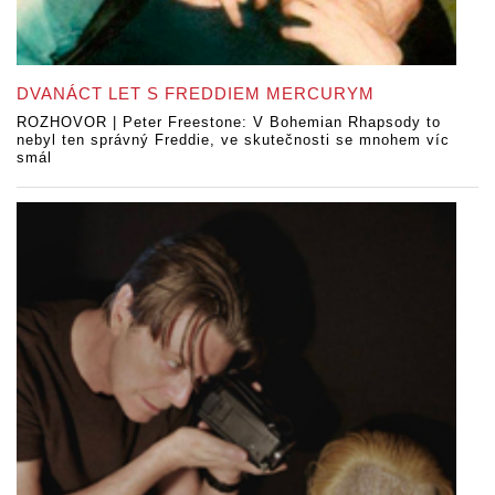
DVANÁCT LET S FREDDIEM MERCURYM
ROZHOVOR | Peter Freestone: V Bohemian Rhapsody to
nebyl ten správný Freddie, ve skutečnosti se mnohem víc
smál