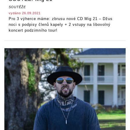
SOUTĚŽE
vydáno 26.09.2021
Pro 3 výherce máme: zbrusu nové CD Mig 21 – Džus
noci s podpisy členů kapely + 2 vstupy na libovolný
koncert podzimního tour!