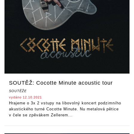
SOUTĚŽ: Cocotte Minute acoustic tour
SOUTĚŽE
vydáno 12.10.2021
Hrajeme o 3x 2 vstupy na libovolný koncert podzimního
akustického turné Cocotte Minute. Nu metalová pětice
v čele se zpěvákem Zellerem...