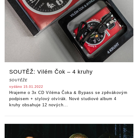
SOUTĚŽ: Vilém Čok – 4 kruhy
SOUTĚŽE
vydáno 15.01.2022
Hrajeme o 3x CD Viléma Čoka & Bypass se zpěvákovým
podpisem + stylový otvírák. Nové studiové album 4
kruhy obsahuje 12 nových...