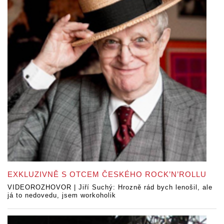
EXKLUZIVNĚ S OTCEM ČESKÉHO ROCK’N’ROLLU
VIDEOROZHOVOR | Jiří Suchý: Hrozně rád bych lenošil, ale
já to nedovedu, jsem workoholik