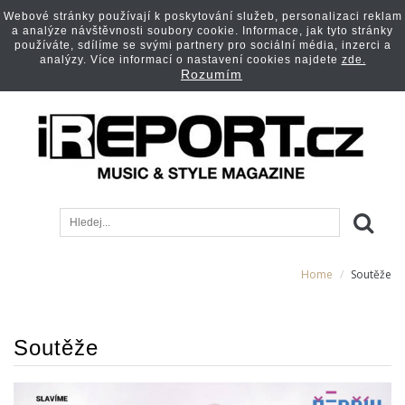
Webové stránky používají k poskytování služeb, personalizaci reklam
a analýze návštěvnosti soubory cookie. Informace, jak tyto stránky
používáte, sdílíme se svými partnery pro sociální média, inzerci a
analýzy. Více informací o nastavení cookies najdete
zde.
Rozumím
Home
Soutěže
Soutěže