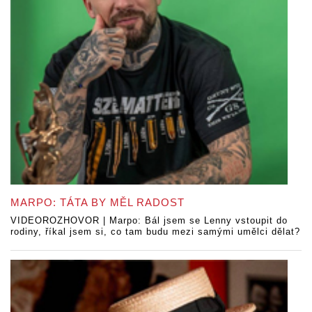
MARPO: TÁTA BY MĚL RADOST
VIDEOROZHOVOR | Marpo: Bál jsem se Lenny vstoupit do
rodiny, říkal jsem si, co tam budu mezi samými umělci dělat?