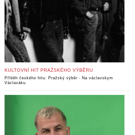
KULTOVNÍ HIT PRAŽSKÉHO VÝBĚRU
Příběh českého hitu: Pražský výběr - Na václavskym
Václaváku