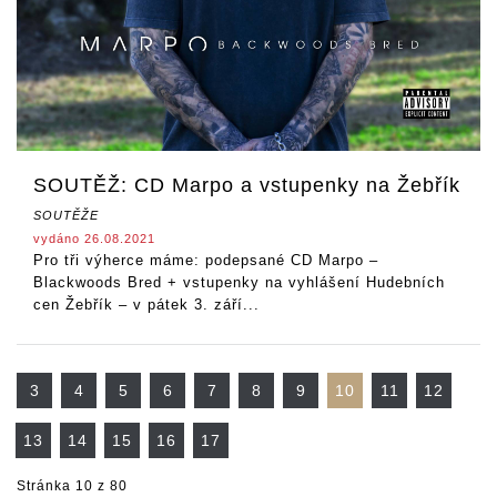
SOUTĚŽ: CD Marpo a vstupenky na Žebřík
SOUTĚŽE
vydáno 26.08.2021
Pro tři výherce máme: podepsané CD Marpo –
Blackwoods Bred + vstupenky na vyhlášení Hudebních
cen Žebřík – v pátek 3. září...
3
4
5
6
7
8
9
10
11
12
13
14
15
16
17
Stránka 10 z 80