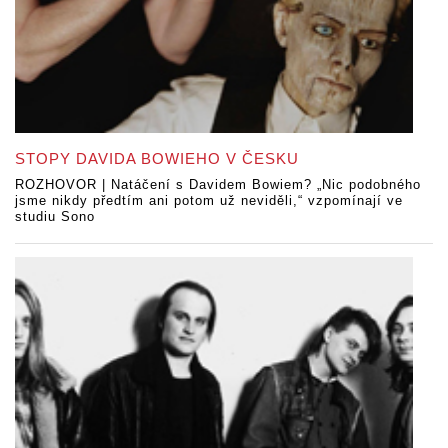
STOPY DAVIDA BOWIEHO V ČESKU
ROZHOVOR | Natáčení s Davidem Bowiem? „Nic podobného
jsme nikdy předtím ani potom už neviděli,“ vzpomínají ve
studiu Sono