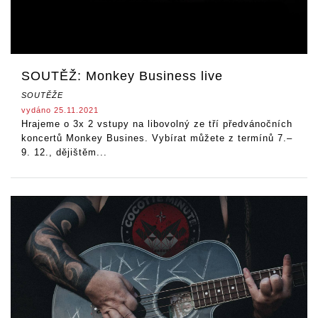
SOUTĚŽ: Monkey Business live
SOUTĚŽE
vydáno 25.11.2021
Hrajeme o 3x 2 vstupy na libovolný ze tří předvánočních
koncertů Monkey Busines. Vybírat můžete z termínů 7.–
9. 12., dějištěm...