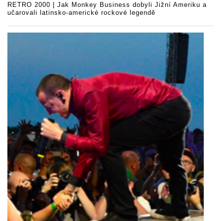
RETRO 2000 | Jak Monkey Business dobyli Jižní Ameriku a
učarovali latinsko-americké rockové legendě