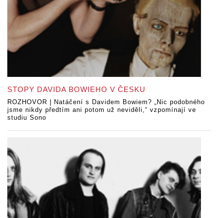
STOPY DAVIDA BOWIEHO V ČESKU
ROZHOVOR | Natáčení s Davidem Bowiem? „Nic podobného
jsme nikdy předtím ani potom už neviděli,“ vzpomínají ve
studiu Sono