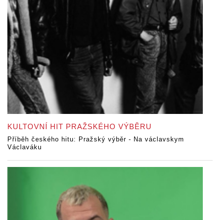
KULTOVNÍ HIT PRAŽSKÉHO VÝBĚRU
Příběh českého hitu: Pražský výběr - Na václavskym
Václaváku