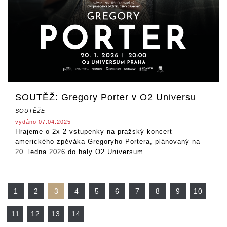
SOUTĚŽ: Gregory Porter v O2 Universu
SOUTĚŽE
vydáno 07.04.2025
Hrajeme o 2x 2 vstupenky na pražský koncert
amerického zpěváka Gregoryho Portera, plánovaný na
20. ledna 2026 do haly O2 Universum....
1
2
3
4
5
6
7
8
9
10
11
12
13
14