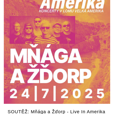
SOUTĚŽ: Mňága a Žďorp - Live In Amerika