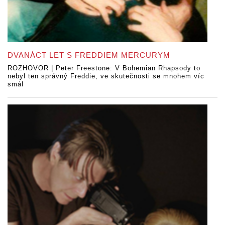
DVANÁCT LET S FREDDIEM MERCURYM
ROZHOVOR | Peter Freestone: V Bohemian Rhapsody to
nebyl ten správný Freddie, ve skutečnosti se mnohem víc
smál