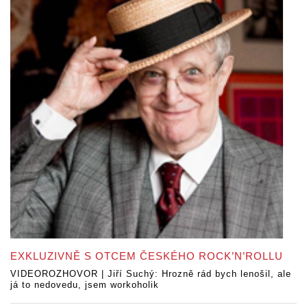
EXKLUZIVNĚ S OTCEM ČESKÉHO ROCK’N’ROLLU
VIDEOROZHOVOR | Jiří Suchý: Hrozně rád bych lenošil, ale
já to nedovedu, jsem workoholik