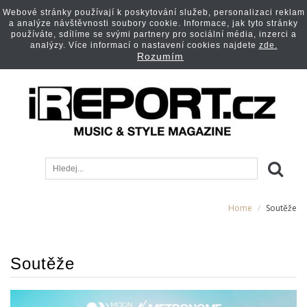
Webové stránky používají k poskytování služeb, personalizaci reklam
a analýze návštěvnosti soubory cookie. Informace, jak tyto stránky
používáte, sdílíme se svými partnery pro sociální média, inzerci a
analýzy. Více informací o nastavení cookies najdete
zde.
Rozumím
Home
Soutěže
Soutěže