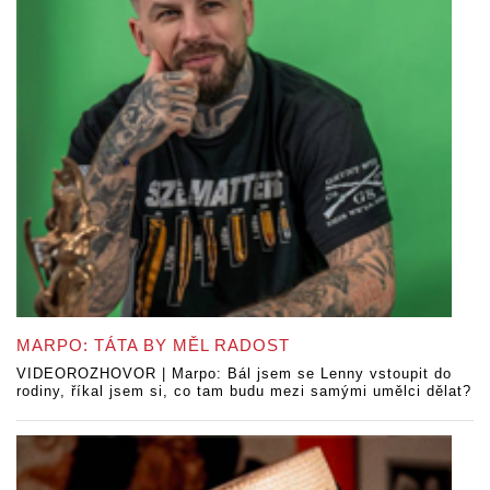
MARPO: TÁTA BY MĚL RADOST
VIDEOROZHOVOR | Marpo: Bál jsem se Lenny vstoupit do
rodiny, říkal jsem si, co tam budu mezi samými umělci dělat?