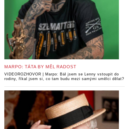
MARPO: TÁTA BY MĚL RADOST
VIDEOROZHOVOR | Marpo: Bál jsem se Lenny vstoupit do
rodiny, říkal jsem si, co tam budu mezi samými umělci dělat?