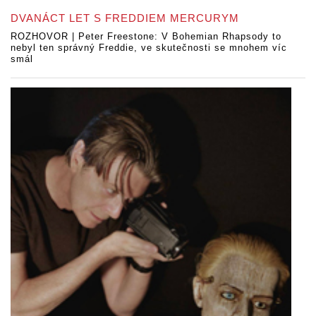
DVANÁCT LET S FREDDIEM MERCURYM
ROZHOVOR | Peter Freestone: V Bohemian Rhapsody to
nebyl ten správný Freddie, ve skutečnosti se mnohem víc
smál