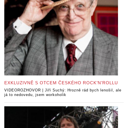
EXKLUZIVNĚ S OTCEM ČESKÉHO ROCK’N’ROLLU
VIDEOROZHOVOR | Jiří Suchý: Hrozně rád bych lenošil, ale
já to nedovedu, jsem workoholik