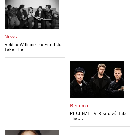
News
Robbie Williams se vrátil do
Take That
Recenze
RECENZE: V Říší divů Take
That...