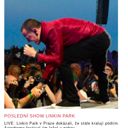
POSLEDNÍ SHOW LINKIN PARK
LIVE: Linkin Park v Praze dokázali, že stále kralují pódiím.
Aerodrome festival jim ležel u nohou