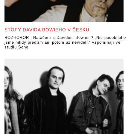
STOPY DAVIDA BOWIEHO V ČESKU
ROZHOVOR | Natáčení s Davidem Bowiem? „Nic podobného
jsme nikdy předtím ani potom už neviděli,“ vzpomínají ve
studiu Sono