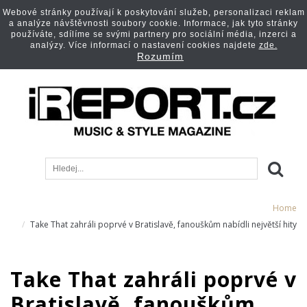
Webové stránky používají k poskytování služeb, personalizaci reklam
a analýze návštěvnosti soubory cookie. Informace, jak tyto stránky
používáte, sdílíme se svými partnery pro sociální média, inzerci a
analýzy. Více informací o nastavení cookies najdete
zde.
Rozumím
Home
Take That zahráli poprvé v Bratislavě, fanouškům nabídli největší hity
Take That zahráli poprvé v
Bratislavě, fanouškům