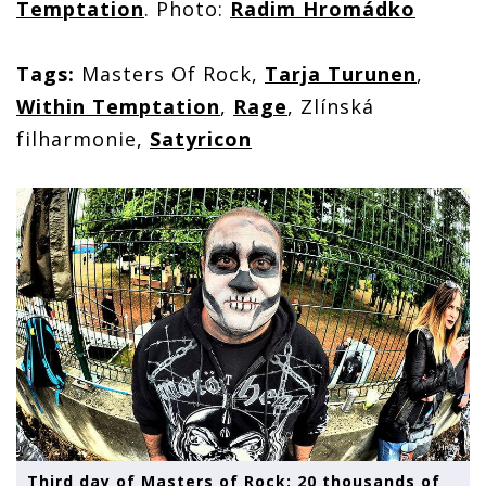
Temptation
. Photo:
Radim Hromádko
Tags:
Masters Of Rock,
Tarja Turunen
,
Within Temptation
,
Rage
, Zlínská
filharmonie,
Satyricon
Third day of Masters of Rock: 20 thousands of