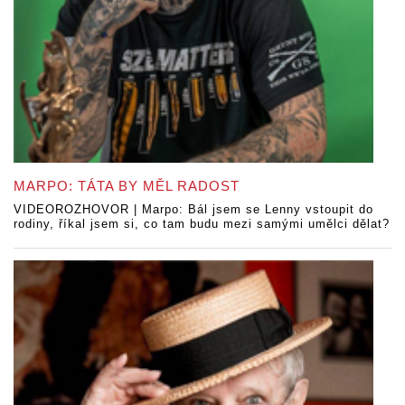
MARPO: TÁTA BY MĚL RADOST
VIDEOROZHOVOR | Marpo: Bál jsem se Lenny vstoupit do
rodiny, říkal jsem si, co tam budu mezi samými umělci dělat?