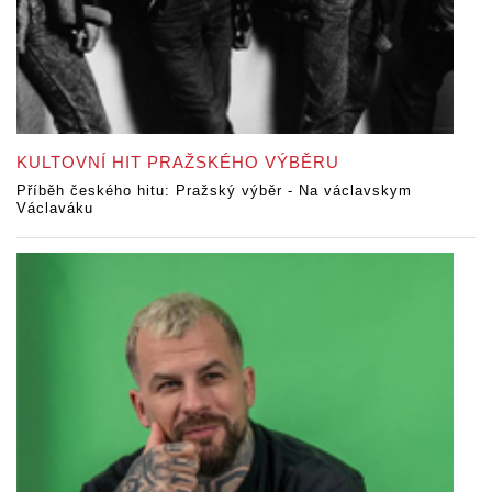
KULTOVNÍ HIT PRAŽSKÉHO VÝBĚRU
Příběh českého hitu: Pražský výběr - Na václavskym
Václaváku