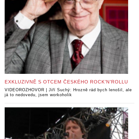
EXKLUZIVNĚ S OTCEM ČESKÉHO ROCK’N’ROLLU
VIDEOROZHOVOR | Jiří Suchý: Hrozně rád bych lenošil, ale
já to nedovedu, jsem workoholik