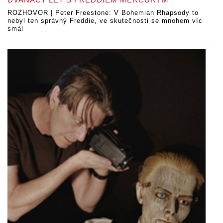
ROZHOVOR | Peter Freestone: V Bohemian Rhapsody to
nebyl ten správný Freddie, ve skutečnosti se mnohem víc
smál