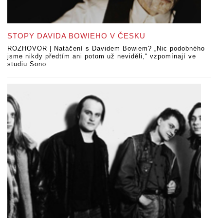
STOPY DAVIDA BOWIEHO V ČESKU
ROZHOVOR | Natáčení s Davidem Bowiem? „Nic podobného
jsme nikdy předtím ani potom už neviděli,“ vzpomínají ve
studiu Sono