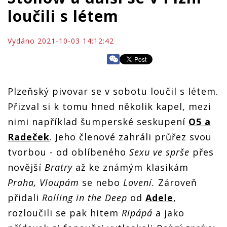
loučili s létem
Vydáno 2021-10-03 14:12:42
Plzeňský pivovar se v sobotu loučil s létem.
Přizval si k tomu hned několik kapel, mezi
nimi například šumperské seskupení
O5 a
Radeček
. Jeho členové zahráli průřez svou
tvorbou - od oblíbeného
Sexu ve sprše
přes
novější
Bratry
až ke známým klasikám
Praha, Vloupám
se nebo
Lovení.
Zároveň
přidali
Rolling in the Deep
od
Adele
,
rozloučili se pak hitem
Ripápá
a jako