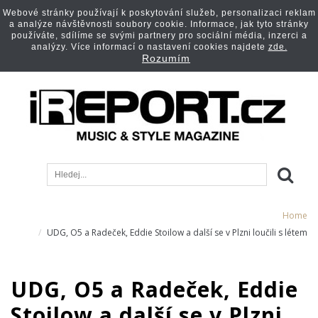
Webové stránky používají k poskytování služeb, personalizaci reklam
a analýze návštěvnosti soubory cookie. Informace, jak tyto stránky
používáte, sdílíme se svými partnery pro sociální média, inzerci a
analýzy. Více informací o nastavení cookies najdete
zde.
Rozumím
Home
UDG, O5 a Radeček, Eddie Stoilow a další se v Plzni loučili s létem
UDG, O5 a Radeček, Eddie
Stoilow a další se v Plzni