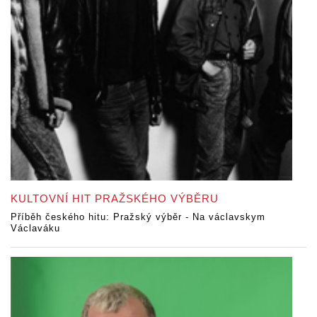
KULTOVNÍ HIT PRAŽSKÉHO VÝBĚRU
Příběh českého hitu: Pražský výběr - Na václavskym
Václaváku