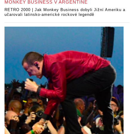
MONKEY BUSINESS V ARGENTINĚ
RETRO 2000 | Jak Monkey Business dobyli Jižní Ameriku a
učarovali latinsko-americké rockové legendě