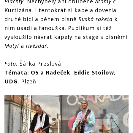
Plachty.
Nechyběly ani oblíbené
Atomy
či
Kurtizána. I tentokrát si kapela dovezla
druhé bicí a během písně
Ruská raketa
k
nim usadila fanouška. Publikum si též
vysloužilo návrat kapely na stage s písněmi
Motýl
a
Hvězdář.
Foto:
Šárka Preslová
Témata:
O5 a Radeček
,
Eddie Stoilow
,
UDG
, Plzeň