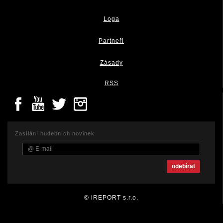
Loga
Partneři
Zásady
RSS
Zasílání hudebních novinek
© iREPORT s.r.o.