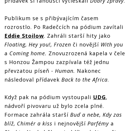
přídavek si fanoušci vytleskali
Dobrý zprávy
.
Publikum se s přibývajícím časem
rozrostlo. Po Radečcích na pódium zavítali
Eddie Stoilow
. Zahráli starší hity jako
Floating, Hey you!, Frozen
či novější
With you
a
Coming home.
Znovuzrozená kapela v čele
s Honzou Žampou zazpívala též jednu
převzatou píseň -
Human.
Nakonec
následoval přídavek
Back to the Africa
.
Když pak na pódium vystoupali
UDG
,
nádvoří pivovaru už bylo zcela plné.
Formace zahrála starší
Buď a nebe, Kdy zas
blíž, Chimér a kiss
i nejnovější
Parfémy
a