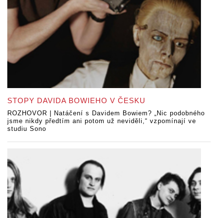
STOPY DAVIDA BOWIEHO V ČESKU
ROZHOVOR | Natáčení s Davidem Bowiem? „Nic podobného
jsme nikdy předtím ani potom už neviděli,“ vzpomínají ve
studiu Sono