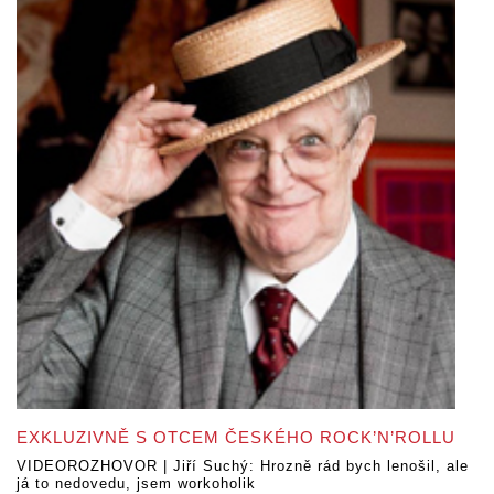
EXKLUZIVNĚ S OTCEM ČESKÉHO ROCK’N’ROLLU
VIDEOROZHOVOR | Jiří Suchý: Hrozně rád bych lenošil, ale
já to nedovedu, jsem workoholik