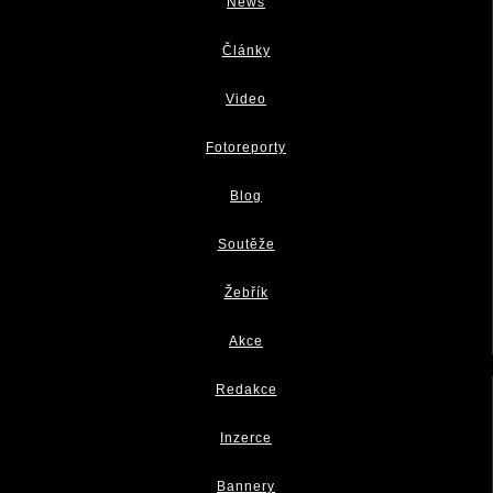
News
Články
Video
Fotoreporty
Blog
Soutěže
Žebřík
Akce
Redakce
Inzerce
Bannery