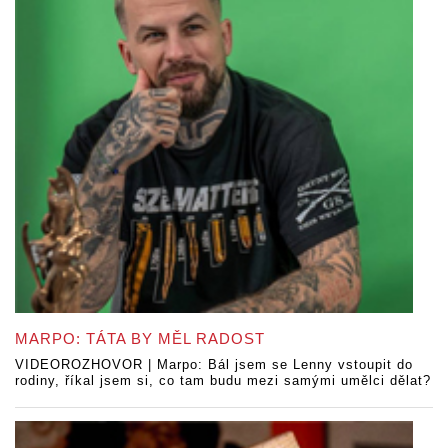
MARPO: TÁTA BY MĚL RADOST
VIDEOROZHOVOR | Marpo: Bál jsem se Lenny vstoupit do
rodiny, říkal jsem si, co tam budu mezi samými umělci dělat?