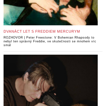
DVANÁCT LET S FREDDIEM MERCURYM
ROZHOVOR | Peter Freestone: V Bohemian Rhapsody to
nebyl ten správný Freddie, ve skutečnosti se mnohem víc
smál