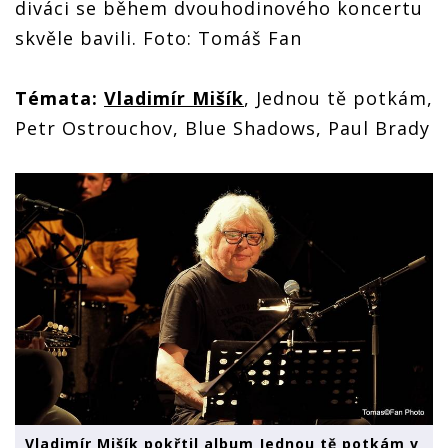
diváci se během dvouhodinového koncertu
skvěle bavili. Foto: Tomáš Fan
Témata:
Vladimír Mišík
, Jednou tě potkám,
Petr
Ostrouchov,
Blue
Shadows, Paul Brady
Vladimír Mišík pokřtil album Jednou tě potkám v