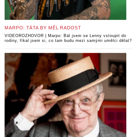
MARPO: TÁTA BY MĚL RADOST
VIDEOROZHOVOR | Marpo: Bál jsem se Lenny vstoupit do
rodiny, říkal jsem si, co tam budu mezi samými umělci dělat?