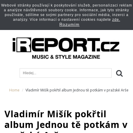
Webové stránky používají k poskytování služeb, personalizaci reklam
a analýze návštěvnosti soubory cookie. Informace, jak tyto stránky
používáte, sdílíme se svými partnery pro sociální média, inzerci a
analýzy. Více informací o nastavení cookies najdete
zde.
Rozumím
Home
Vladimír Mišík pokřtil album Jednou tě potkám v pražské Arše
Vladimír Mišík pokřtil
album Jednou tě potkám v