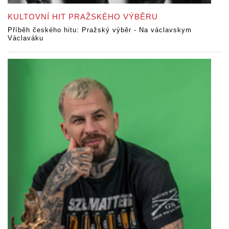
KULTOVNÍ HIT PRAŽSKÉHO VÝBĚRU
Příběh českého hitu: Pražský výběr - Na václavskym
Václaváku