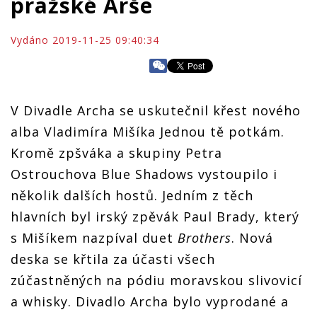
pražské Arše
Vydáno 2019-11-25 09:40:34
V Divadle Archa se uskutečnil křest nového
alba Vladimíra Mišíka Jednou tě potkám.
Kromě zpšváka a skupiny Petra
Ostrouchova
Blue
Shadows
vystoupilo i
několik dalších hostů. Jedním z těch
hlavních byl irský zpěvák Paul Brady, který
s Mišíkem nazpíval duet
Brothers
. Nová
deska se křtila za účasti všech
zúčastněných na pódiu moravskou slivovicí
a whisky. Divadlo Archa bylo vyprodané a