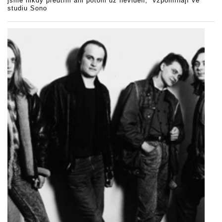
jsme nikdy předtím ani potom už neviděli,“ vzpomínají ve
studiu Sono