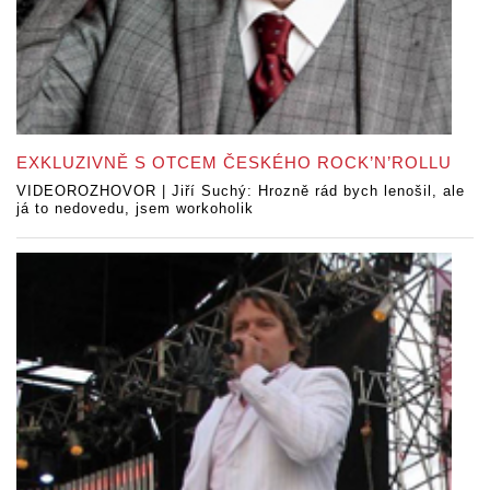
EXKLUZIVNĚ S OTCEM ČESKÉHO ROCK’N’ROLLU
VIDEOROZHOVOR | Jiří Suchý: Hrozně rád bych lenošil, ale
já to nedovedu, jsem workoholik