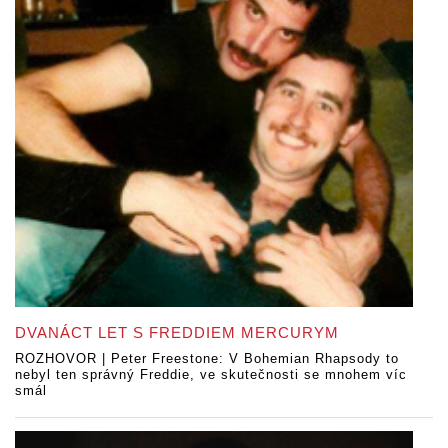
DVANÁCT LET S FREDDIEM MERCURYM
ROZHOVOR | Peter Freestone: V Bohemian Rhapsody to
nebyl ten správný Freddie, ve skutečnosti se mnohem víc
smál