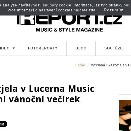
analýze návštěvnosti soubory cookie. Informace, jak tyto stránky použí
Rozumím
Více informací o nastavení cookies najdete
zde.
IDEO
FOTOREPORTY
BLOG
SOUTĚŽE
Home
Vypsaná Fixa rozjela v L
jela v Lucerna Music
ní vánoční večírek