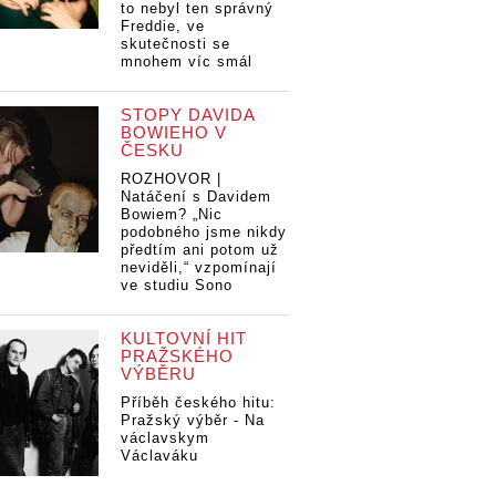
to nebyl ten správný
Freddie, ve
skutečnosti se
mnohem víc smál
STOPY DAVIDA
BOWIEHO V
ČESKU
ROZHOVOR |
Natáčení s Davidem
Bowiem? „Nic
podobného jsme nikdy
předtím ani potom už
neviděli,“ vzpomínají
ve studiu Sono
KULTOVNÍ HIT
PRAŽSKÉHO
VÝBĚRU
Příběh českého hitu:
Pražský výběr - Na
václavskym
Václaváku