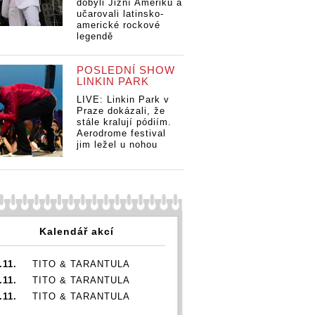
dobyli Jižní Ameriku a
učarovali latinsko-
americké rockové
legendě
POSLEDNÍ SHOW
LINKIN PARK
LIVE: Linkin Park v
Praze dokázali, že
stále kralují pódiím.
Aerodrome festival
jim ležel u nohou
Kalendář akcí
.11.
TITO & TARANTULA
.11.
TITO & TARANTULA
.11.
TITO & TARANTULA