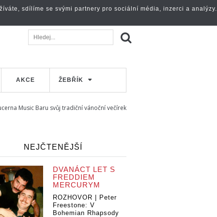
váte, sdílíme se svými partnery pro sociální média, inzerci a analýzy.
AKCE
ŽEBŘÍK
ucerna Music Baru svůj tradiční vánoční večírek
NEJČTENĚJŠÍ
DVANÁCT LET S
FREDDIEM
MERCURYM
ROZHOVOR | Peter
Freestone: V
Bohemian Rhapsody