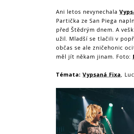
Ani letos nevynechala
Vyps
Partička ze San Piega napl
před Štědrým dnem. A vešker
užil. Mladší se tlačili v pop
občas se ale zničehonic oci
měl jít někam jinam. Foto:
Témata:
Vypsaná Fixa
, Lu