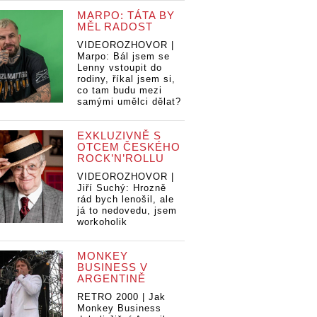
MARPO: TÁTA BY
MĚL RADOST
VIDEOROZHOVOR |
Marpo: Bál jsem se
Lenny vstoupit do
rodiny, říkal jsem si,
co tam budu mezi
samými umělci dělat?
EXKLUZIVNĚ S
OTCEM ČESKÉHO
ROCK’N’ROLLU
VIDEOROZHOVOR |
Jiří Suchý: Hrozně
rád bych lenošil, ale
já to nedovedu, jsem
workoholik
MONKEY
BUSINESS V
ARGENTINĚ
RETRO 2000 | Jak
Monkey Business