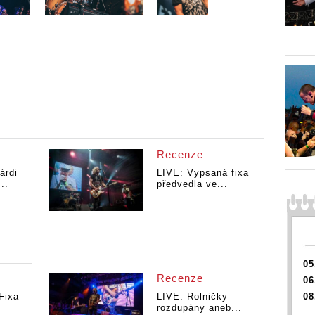
Recenze
rdi
LIVE: Vypsaná fixa
..
předvedla ve...
05
Recenze
06
Fixa
LIVE: Rolničky
08
rozdupány aneb...