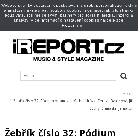
Webové stránky používají k poskytování služeb, personalizaci reklam
a analýze návštěvnosti soubory cookie. Informace, jak tyto stránky
používáte, sdílíme se svými partnery pro sociální média, inzerci a
analýzy. Více informací o nastavení cookies najdete
zde.
Rozumím
Home
Žebřík číslo 32: Pódium opanovali Michal Hrůza, Tereza Balonová, Jiří
Suchý, Chinaski i Jamaron
Žebřík číslo 32: Pódium