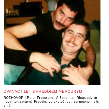
DVANÁCT LET S FREDDIEM MERCURYM
ROZHOVOR | Peter Freestone: V Bohemian Rhapsody to
nebyl ten správný Freddie, ve skutečnosti se mnohem víc
smál