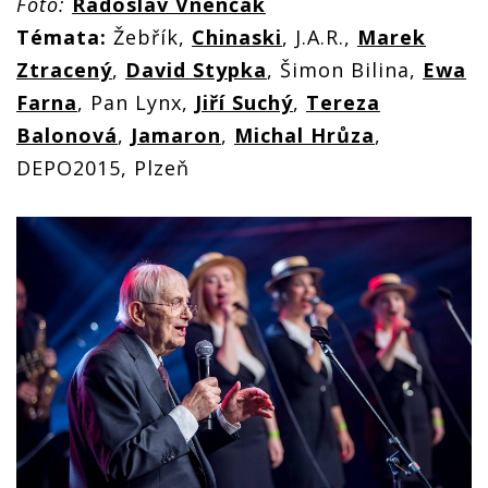
Foto:
Radoslav Vnenčák
Témata:
Žebřík,
Chinaski
, J.A.R.,
Marek
Ztracený
,
David Stypka
, Šimon Bilina,
Ewa
Farna
, Pan Lynx,
Jiří Suchý
,
Tereza
Balonová
,
Jamaron
,
Michal Hrůza
,
DEPO2015, Plzeň