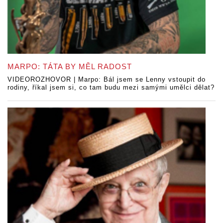
MARPO: TÁTA BY MĚL RADOST
VIDEOROZHOVOR | Marpo: Bál jsem se Lenny vstoupit do
rodiny, říkal jsem si, co tam budu mezi samými umělci dělat?