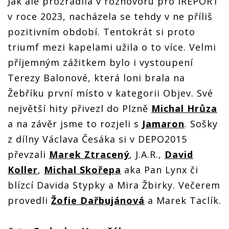
Jak ale prozradila v rozhovoru pro iREPORT
v roce 2023, nacházela se tehdy v ne příliš
pozitivním období. Tentokrát si proto
triumf mezi kapelami užila o to více. Velmi
příjemným zážitkem bylo i vystoupení
Terezy Balonové, která loni brala na
Žebříku první místo v kategorii Objev. Své
největší hity přivezl do Plzně
Michal Hrůza
a na závěr jsme to rozjeli s
Jamaron
. Sošky
z dílny Václava Česáka si v DEPO2015
převzali
Marek Ztracený
, J.A.R.,
David
Koller
,
Michal Skořepa
aka Pan Lynx či
blízcí Davida Stypky a Mira Žbirky. Večerem
provedli
Žofie Dařbujánová
a Marek Taclík.