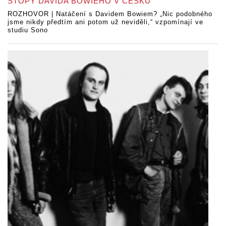
STOPY DAVIDA BOWIEHO V ČESKU
ROZHOVOR | Natáčení s Davidem Bowiem? „Nic podobného
jsme nikdy předtím ani potom už neviděli,“ vzpomínají ve
studiu Sono