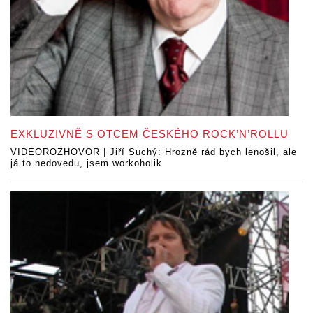
EXKLUZIVNĚ S OTCEM ČESKÉHO ROCK’N’ROLLU
VIDEOROZHOVOR | Jiří Suchý: Hrozně rád bych lenošil, ale
já to nedovedu, jsem workoholik