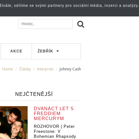
váte, sdílíme se svými partnery pro sociální média, inzerci a analýzy.
AKCE
ŽEBŘÍK
Home
Články
Interpreti
Johnny Cash
NEJČTENĚJŠÍ
DVANÁCT LET S
FREDDIEM
MERCURYM
ROZHOVOR | Peter
Freestone: V
Bohemian Rhapsody