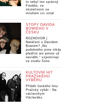
to nebyl ten správný
Freddie, ve
skutečnosti se
mnohem víc smál
STOPY DAVIDA
BOWIEHO V
ČESKU
ROZHOVOR |
Natáčení s Davidem
Bowiem? „Nic
podobného jsme nikdy
předtím ani potom už
neviděli,“ vzpomínají
ve studiu Sono
KULTOVNÍ HIT
PRAŽSKÉHO
VÝBĚRU
Příběh českého hitu:
Pražský výběr - Na
václavskym
Václaváku