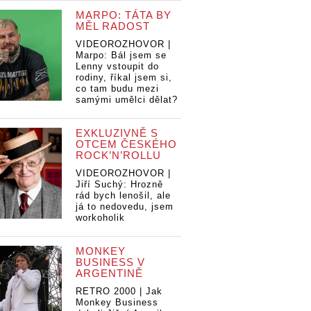
MARPO: TÁTA BY
MĚL RADOST
VIDEOROZHOVOR |
Marpo: Bál jsem se
Lenny vstoupit do
rodiny, říkal jsem si,
co tam budu mezi
samými umělci dělat?
EXKLUZIVNĚ S
OTCEM ČESKÉHO
ROCK’N’ROLLU
VIDEOROZHOVOR |
Jiří Suchý: Hrozně
rád bych lenošil, ale
já to nedovedu, jsem
workoholik
MONKEY
BUSINESS V
ARGENTINĚ
RETRO 2000 | Jak
Monkey Business