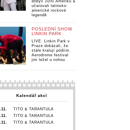
dobyli Jižní Ameriku a
učarovali latinsko-
americké rockové
legendě
POSLEDNÍ SHOW
LINKIN PARK
LIVE: Linkin Park v
Praze dokázali, že
stále kralují pódiím.
Aerodrome festival
jim ležel u nohou
Kalendář akcí
.11.
TITO & TARANTULA
.11.
TITO & TARANTULA
.11.
TITO & TARANTULA