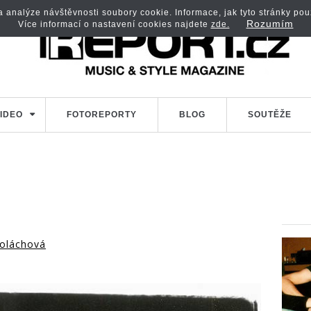
analýze návštěvnosti soubory cookie. Informace, jak tyto stránky použí
Rozumím
Více informací o nastavení cookies najdete
zde.
IDEO
FOTOREPORTY
BLOG
SOUTĚŽE
oláchová