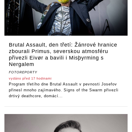
Brutal Assault, den třetí: Žánrové hranice
zbourali Primus, severskou atmosféru
přivezli Eivør a bavili i Misþyrming s
Nergalem
FOTOREPORTY
vydáno před 17 hodinami
Program třetího dne Brutal Assault v pevnosti Josefov
přinesl mnoho zajímavého. Signs of the Swarm přivezli
drtivý deathcore, domácí...