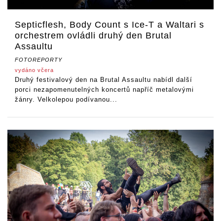
Septicflesh, Body Count s Ice-T a Waltari s
orchestrem ovládli druhý den Brutal
Assaultu
FOTOREPORTY
vydáno včera
Druhý festivalový den na Brutal Assaultu nabídl další
porci nezapomenutelných koncertů napříč metalovými
žánry. Velkolepou podívanou...