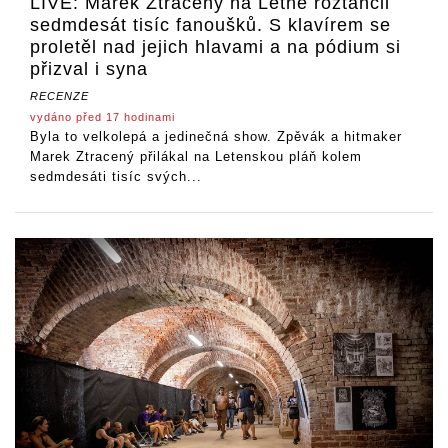
LIVE: Marek Ztracený na Letné roztančil
sedmdesát tisíc fanoušků. S klavírem se
proletěl nad jejich hlavami a na pódium si
přizval i syna
RECENZE
vydáno před 17 hodinami
Byla to velkolepá a jedinečná show. Zpěvák a hitmaker
Marek Ztracený přilákal na Letenskou pláň kolem
sedmdesáti tisíc svých...