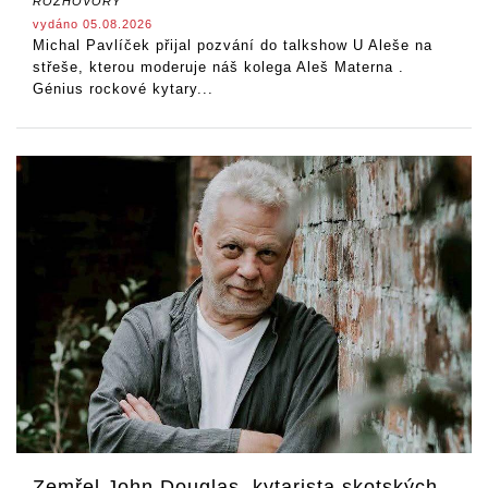
ROZHOVORY
vydáno 05.08.2026
Michal Pavlíček přijal pozvání do talkshow U Aleše na
střeše, kterou moderuje náš kolega Aleš Materna .
Génius rockové kytary...
Zemřel John Douglas, kytarista skotských