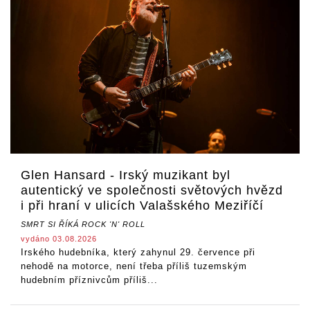
Glen Hansard - Irský muzikant byl
autentický ve společnosti světových hvězd
i při hraní v ulicích Valašského Meziříčí
SMRT SI ŘÍKÁ ROCK 'N' ROLL
vydáno 03.08.2026
Irského hudebníka, který zahynul 29. července při
nehodě na motorce, není třeba příliš tuzemským
hudebním příznivcům příliš...