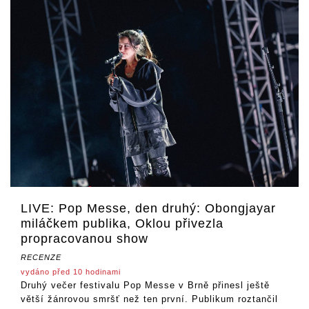
LIVE: Pop Messe, den druhý: Obongjayar
miláčkem publika, Oklou přivezla
propracovanou show
RECENZE
vydáno před 10 hodinami
Druhý večer festivalu Pop Messe v Brně přinesl ještě
větší žánrovou smršť než ten první. Publikum roztančil