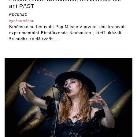
ani P/\ST
RECENZE
vydáno včera
Brněnskému festivalu Pop Messe v prvním dnu kralovali
experimentální Einstürzende Neubauten , kteří ukázali,
že hudba se dá tvořit...