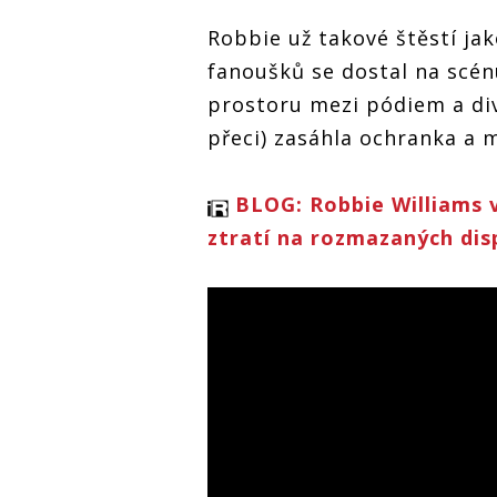
Robbie už takové štěstí ja
fanoušků se dostal na scén
prostoru mezi pódiem a div
přeci) zasáhla ochranka a m
BLOG: Robbie Williams v
ztratí na rozmazaných dis