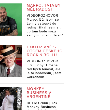
MARPO: TÁTA BY
MĚL RADOST
VIDEOROZHOVOR |
Marpo: Bál jsem se
Lenny vstoupit do
rodiny, říkal jsem si,
co tam budu mezi
samými umělci dělat?
EXKLUZIVNĚ S
OTCEM ČESKÉHO
ROCK’N’ROLLU
VIDEOROZHOVOR |
Jiří Suchý: Hrozně
rád bych lenošil, ale
já to nedovedu, jsem
workoholik
MONKEY
BUSINESS V
ARGENTINĚ
RETRO 2000 | Jak
Monkey Business