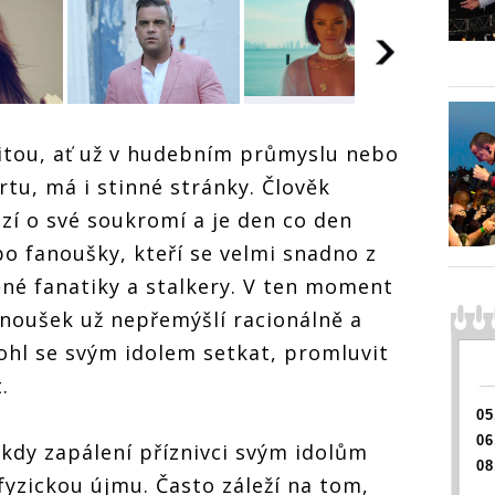
Fanoušek versus
Fanouš
fanatik.
Fanoušek versus
itou, ať už v hudebním průmyslu nebo
fanatik
ersus
Agresivní
fanatik.
Agresi
obdivovatelé
ortu, má i stinné stránky. Člověk
Agresivní
obdivo
Johna Lennona,
obdivovatelé
Johna 
lé
zí o své soukromí a je den co den
Justina Biebera,
Johna Lennona,
Justina
ona,
Rihanny a
Justina Biebera,
o fanoušky, kteří se velmi snadno z
Rihann
bera,
dalších
Rihanny a
dalšíc
né fanatiky a stalkery. V ten moment
dalších
anoušek už nepřemýšlí racionálně a
mohl se svým idolem setkat, promluvit
.
05
06
 kdy zapálení příznivci svým idolům
08
 fyzickou újmu. Často záleží na tom,