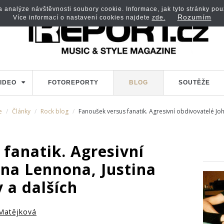
analýze návštěvnosti soubory cookie. Informace, jak tyto stránky použí
Rozumím
Více informací o nastavení cookies najdete
zde.
IDEO
FOTOREPORTY
BLOG
SOUTĚŽE
e
Články
Rock blog
Fanoušek versus fanatik. Agresivní obdivovatelé Joh
fanatik. Agresivní
hna Lennona, Justina
 a dalších
Matějková