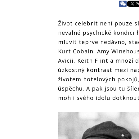
Život celebrit není pouze 
nevalné psychické kondici 
mluvit teprve nedávno, sta
Kurt Cobain, Amy Winehouse
Avicii, Keith Flint a mnozí 
úzkostný kontrast mezi n
životem hotelových pokojů,
úspěchu. A pak jsou tu šílen
mohli svého idolu dotknout