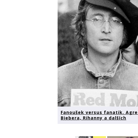
Fanoušek versus fanatik. Agre
Biebera, Rihanny a dalších