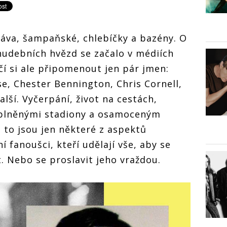
sláva, šampaňské, chlebíčky a bazény. O
hudebních hvězd se začalo v médiích
čí si ale připomenout jen pár jmen:
, Chester Bennington, Chris Cornell,
další. Vyčerpání, život na cestách,
aplněnými stadiony a osamoceným
 to jsou jen některé z aspektů
í fanoušci, kteří udělají vše, aby se
. Nebo se proslavit jeho vraždou.