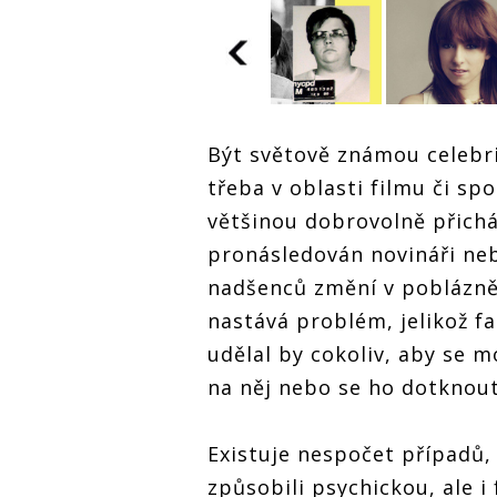
s
Fanoušek versus
fanatik.
Agresivní
obdivovatelé
Fanoušek versus
,
Johna Lennona,
Být světově známou celebr
fanatik.
Fanoušek v
,
Justina Biebera,
Agresivní
fanatik.
Rihanny a
třeba v oblasti filmu či sp
obdivovatelé
Agresivní
dalších
Johna Lennona,
obdivovate
většinou dobrovolně přichá
Justina Biebera,
Johna Lenn
pronásledován novináři neb
Rihanny a
Justina Bie
dalších
Rihanny a
nadšenců změní v poblázně
dalších
nastává problém, jelikož f
udělal by cokoliv, aby se 
na něj nebo se ho dotknout
Existuje nespočet případů,
způsobili psychickou, ale i