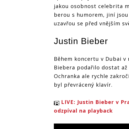
jakou osobnost celebrita m
berou s humorem, jiní jso
uzavřou se před vnějším sv
Justin Bieber
Během koncertu v Dubai v r
Biebera podařilo dostat až
Ochranka ale rychle zakroči
byl převrácený klavír.
LIVE: Justin Bieber v P
odzpíval na playback