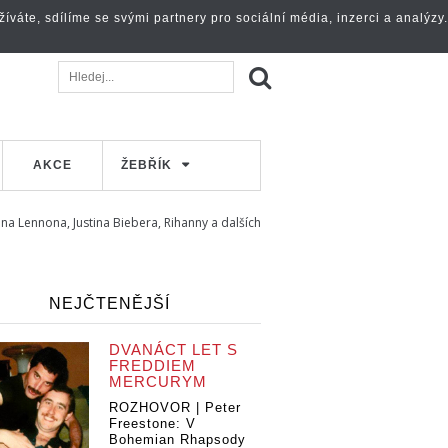
váte, sdílíme se svými partnery pro sociální média, inzerci a analýzy.
AKCE
ŽEBŘÍK
na Lennona, Justina Biebera, Rihanny a dalších
NEJČTENĚJŠÍ
DVANÁCT LET S
FREDDIEM
MERCURYM
ROZHOVOR | Peter
Freestone: V
Bohemian Rhapsody