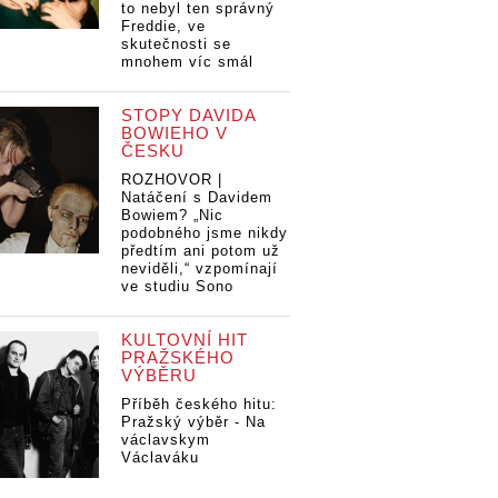
to nebyl ten správný
Freddie, ve
skutečnosti se
mnohem víc smál
STOPY DAVIDA
BOWIEHO V
ČESKU
ROZHOVOR |
Natáčení s Davidem
Bowiem? „Nic
podobného jsme nikdy
předtím ani potom už
neviděli,“ vzpomínají
ve studiu Sono
KULTOVNÍ HIT
PRAŽSKÉHO
VÝBĚRU
Příběh českého hitu:
Pražský výběr - Na
václavskym
Václaváku