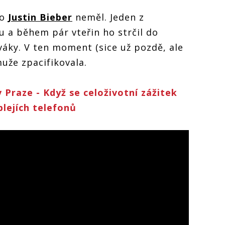
ko
Justin Bieber
neměl. Jeden z
u a během pár vteřin ho strčil do
áky. V ten moment (sice už pozdě, ale
uže zpacifikovala.
 Praze - Když se celoživotní zážitek
plejích telefonů