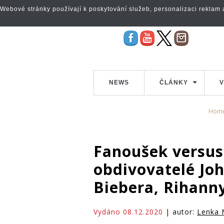
Webové stránky používají k poskytování služeb, personalizaci reklam a 
NEWS
ČLÁNKY
V
Hom
Fanoušek versus 
obdivovatelé Jo
Biebera, Rihanny
Vydáno 08.12.2020
| autor:
Lenka 