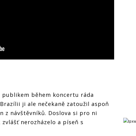
s publikem během koncertu ráda
razílii ji ale nečekaně zatoužil aspoň
n z návštěvníků. Doslova si pro ni
k zvlášť nerozházelo a píseň s