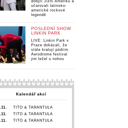
dobyli Jižní Ameriku a
učarovali latinsko-
americké rockové
legendě
POSLEDNÍ SHOW
Fanoušek versus
LINKIN PARK
Fanoušek versus
ek versus
fanatik.
Fa
fanatik.
.
LIVE: Linkin Park v
Agresivní
fa
Agresivní
vní
Praze dokázali, že
obdivovatelé
Ag
obdivovatelé
vatelé
stále kralují pódiím.
Johna Lennona,
ob
Johna Lennona,
Lennona,
Aerodrome festival
Justina Biebera,
Jo
jim ležel u nohou
Justina Biebera,
 Biebera,
Rihanny a
Ju
Rihanny a
y a
dalších
Ri
dalších
h
da
Kalendář akcí
.11.
TITO & TARANTULA
.11.
TITO & TARANTULA
.11.
TITO & TARANTULA