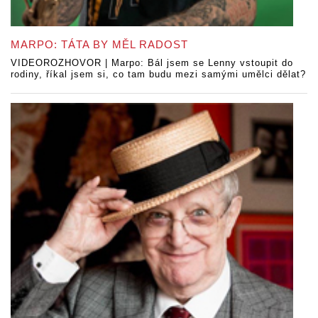
MARPO: TÁTA BY MĚL RADOST
VIDEOROZHOVOR | Marpo: Bál jsem se Lenny vstoupit do
rodiny, říkal jsem si, co tam budu mezi samými umělci dělat?