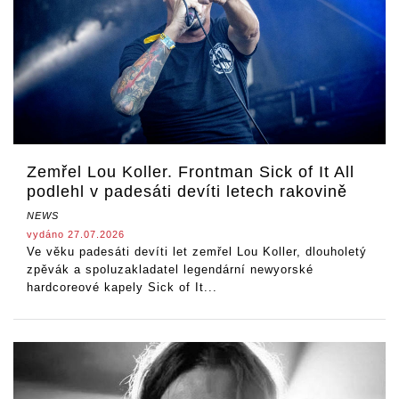
Zemřel Lou Koller. Frontman Sick of It All
podlehl v padesáti devíti letech rakovině
NEWS
vydáno 27.07.2026
Ve věku padesáti devíti let zemřel Lou Koller, dlouholetý
zpěvák a spoluzakladatel legendární newyorské
hardcoreové kapely Sick of It...