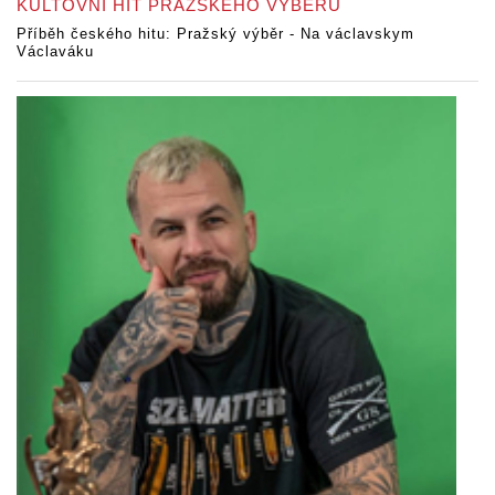
KULTOVNÍ HIT PRAŽSKÉHO VÝBĚRU
Příběh českého hitu: Pražský výběr - Na václavskym
Václaváku