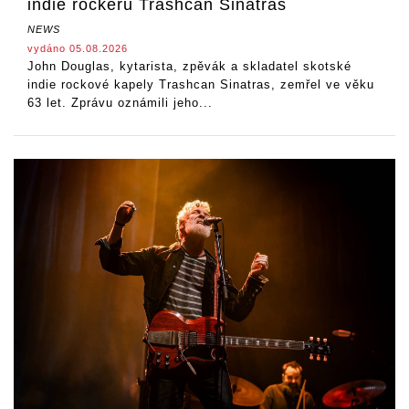
indie rockerů Trashcan Sinatras
NEWS
vydáno 05.08.2026
John Douglas, kytarista, zpěvák a skladatel skotské
indie rockové kapely Trashcan Sinatras, zemřel ve věku
63 let. Zprávu oznámili jeho...