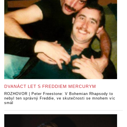
DVANÁCT LET S FREDDIEM MERCURYM
ROZHOVOR | Peter Freestone: V Bohemian Rhapsody to
nebyl ten správný Freddie, ve skutečnosti se mnohem víc
smál