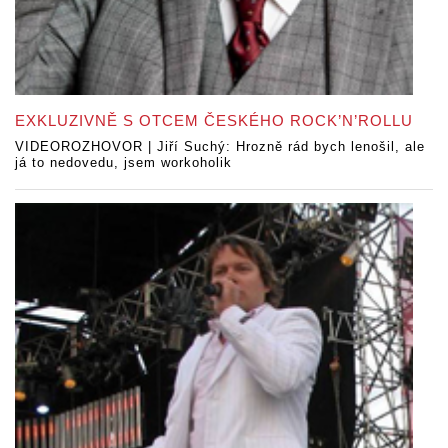
EXKLUZIVNĚ S OTCEM ČESKÉHO ROCK’N’ROLLU
VIDEOROZHOVOR | Jiří Suchý: Hrozně rád bych lenošil, ale
já to nedovedu, jsem workoholik