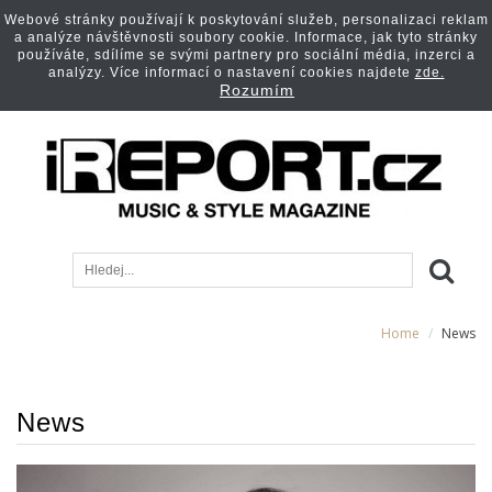
Webové stránky používají k poskytování služeb, personalizaci reklam
a analýze návštěvnosti soubory cookie. Informace, jak tyto stránky
používáte, sdílíme se svými partnery pro sociální média, inzerci a
analýzy. Více informací o nastavení cookies najdete
zde.
Rozumím
Home
News
News