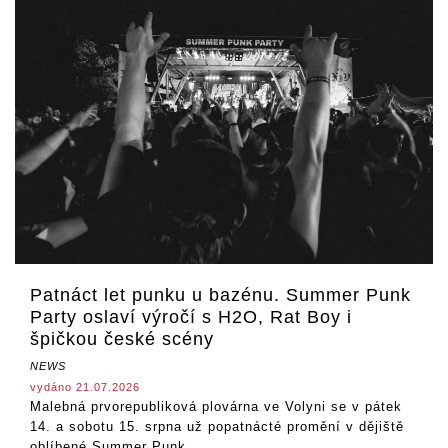
Patnáct let punku u bazénu. Summer Punk
Party oslaví výročí s H2O, Rat Boy i
špičkou české scény
NEWS
vydáno 21.07.2026
Malebná prvorepubliková plovárna ve Volyni se v pátek
14. a sobotu 15. srpna už popatnácté promění v dějiště
oblíbené Summer Punk...