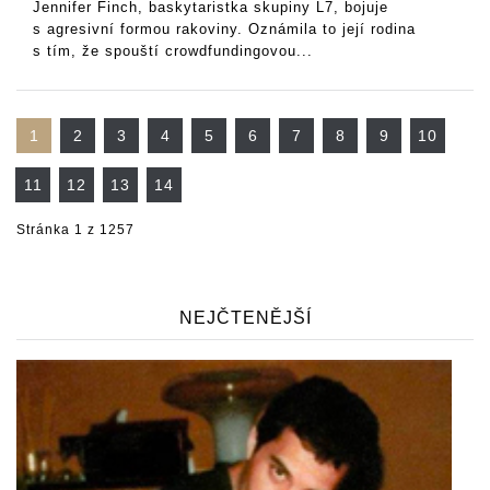
Jennifer Finch, baskytaristka skupiny L7, bojuje
s agresivní formou rakoviny. Oznámila to její rodina
s tím, že spouští crowdfundingovou...
1
2
3
4
5
6
7
8
9
10
11
12
13
14
Stránka 1 z 1257
NEJČTENĚJŠÍ