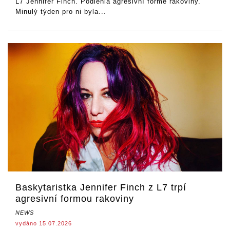
L7 Jennifer Finch. Podlehla agresivní formě rakoviny.
Minulý týden pro ni byla...
Baskytaristka Jennifer Finch z L7 trpí
agresivní formou rakoviny
NEWS
vydáno 15.07.2026