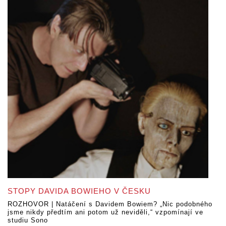
STOPY DAVIDA BOWIEHO V ČESKU
ROZHOVOR | Natáčení s Davidem Bowiem? „Nic podobného
jsme nikdy předtím ani potom už neviděli,“ vzpomínají ve
studiu Sono