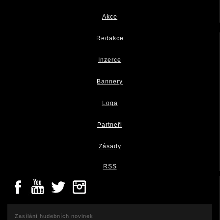
Akce
Redakce
Inzerce
Bannery
Loga
Partneři
Zásady
RSS
Zasílání hudebních novinek