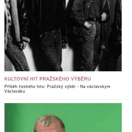
KULTOVNÍ HIT PRAŽSKÉHO VÝBĚRU
Příběh českého hitu: Pražský výběr - Na václavskym
Václaváku