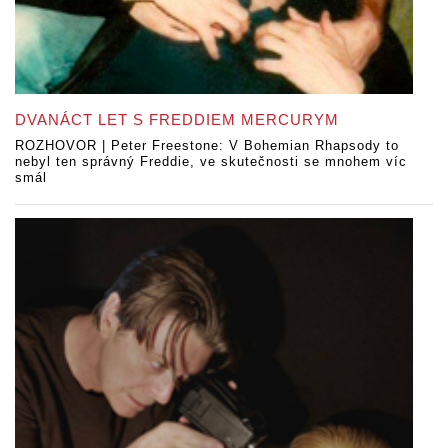
DVANÁCT LET S FREDDIEM MERCURYM
ROZHOVOR | Peter Freestone: V Bohemian Rhapsody to
nebyl ten správný Freddie, ve skutečnosti se mnohem víc
smál