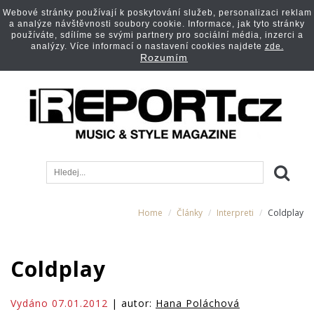
Webové stránky používají k poskytování služeb, personalizaci reklam
a analýze návštěvnosti soubory cookie. Informace, jak tyto stránky
používáte, sdílíme se svými partnery pro sociální média, inzerci a
analýzy. Více informací o nastavení cookies najdete
zde.
Rozumím
Home
Články
Interpreti
Coldplay
Coldplay
Vydáno 07.01.2012
| autor:
Hana Poláchová