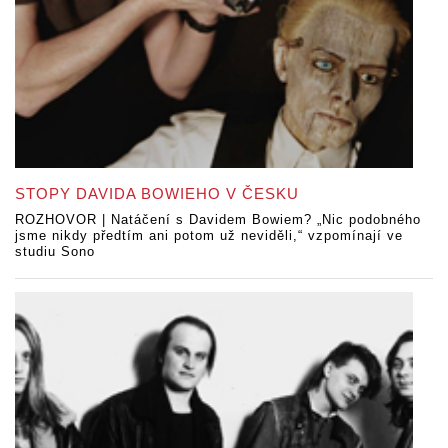
STOPY DAVIDA BOWIEHO V ČESKU
ROZHOVOR | Natáčení s Davidem Bowiem? „Nic podobného
jsme nikdy předtím ani potom už neviděli,“ vzpomínají ve
studiu Sono