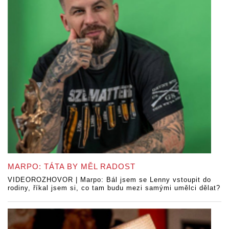
MARPO: TÁTA BY MĚL RADOST
VIDEOROZHOVOR | Marpo: Bál jsem se Lenny vstoupit do
rodiny, říkal jsem si, co tam budu mezi samými umělci dělat?