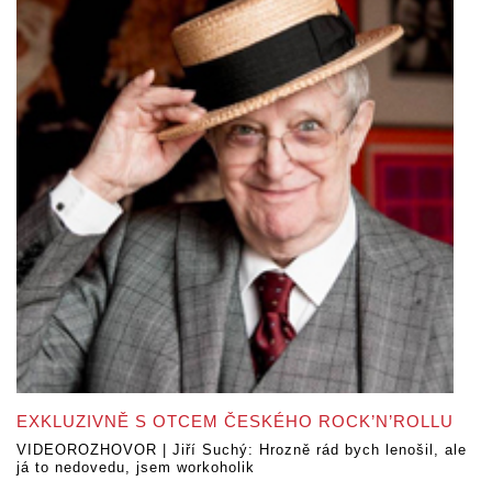
EXKLUZIVNĚ S OTCEM ČESKÉHO ROCK’N’ROLLU
VIDEOROZHOVOR | Jiří Suchý: Hrozně rád bych lenošil, ale
já to nedovedu, jsem workoholik