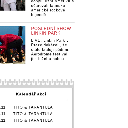
dobyli Jižní Ameriku a
učarovali latinsko-
americké rockové
legendě
POSLEDNÍ SHOW
LINKIN PARK
LIVE: Linkin Park v
Praze dokázali, že
stále kralují pódiím.
Aerodrome festival
jim ležel u nohou
Kalendář akcí
.11.
TITO & TARANTULA
.11.
TITO & TARANTULA
.11.
TITO & TARANTULA