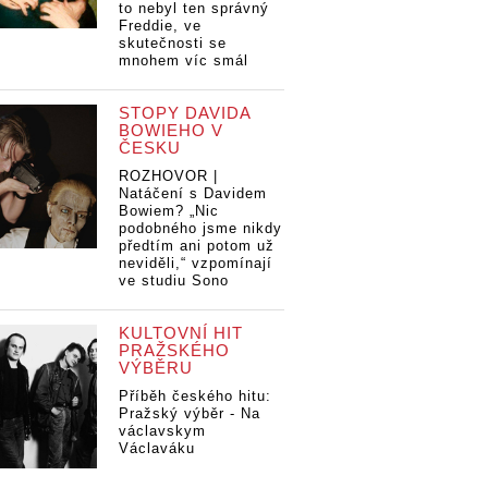
to nebyl ten správný
Freddie, ve
skutečnosti se
mnohem víc smál
STOPY DAVIDA
BOWIEHO V
ČESKU
ROZHOVOR |
Natáčení s Davidem
Bowiem? „Nic
podobného jsme nikdy
předtím ani potom už
neviděli,“ vzpomínají
ve studiu Sono
KULTOVNÍ HIT
PRAŽSKÉHO
VÝBĚRU
Příběh českého hitu:
Pražský výběr - Na
václavskym
Václaváku