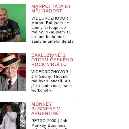
MARPO: TÁTA BY
MĚL RADOST
VIDEOROZHOVOR |
Marpo: Bál jsem se
Lenny vstoupit do
rodiny, říkal jsem si,
co tam budu mezi
samými umělci dělat?
EXKLUZIVNĚ S
OTCEM ČESKÉHO
ROCK’N’ROLLU
VIDEOROZHOVOR |
Jiří Suchý: Hrozně
rád bych lenošil, ale
já to nedovedu, jsem
workoholik
MONKEY
BUSINESS V
ARGENTINĚ
RETRO 2000 | Jak
Monkey Business