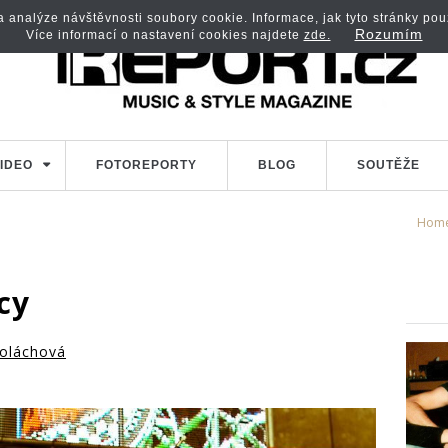
analýze návštěvnosti soubory cookie. Informace, jak tyto stránky použí
Rozumím
Více informací o nastavení cookies najdete
zde.
IDEO
FOTOREPORTY
BLOG
SOUTĚŽE
Hom
cy
oláchová