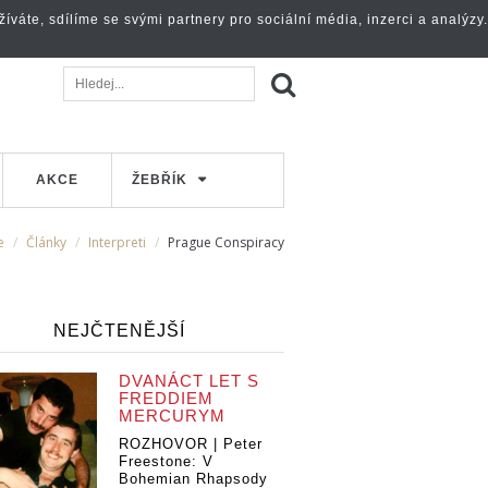
váte, sdílíme se svými partnery pro sociální média, inzerci a analýzy.
AKCE
ŽEBŘÍK
e
Články
Interpreti
Prague Conspiracy
NEJČTENĚJŠÍ
DVANÁCT LET S
FREDDIEM
MERCURYM
ROZHOVOR | Peter
Freestone: V
Bohemian Rhapsody