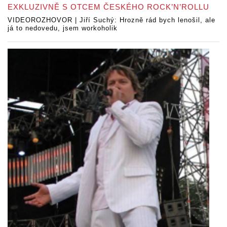
EXKLUZIVNĚ S OTCEM ČESKÉHO ROCK’N’ROLLU
VIDEOROZHOVOR | Jiří Suchý: Hrozně rád bych lenošil, ale
já to nedovedu, jsem workoholik