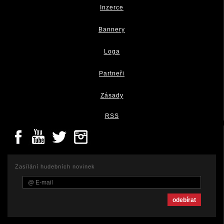
Inzerce
Bannery
Loga
Partneři
Zásady
RSS
Zasílání hudebních novinek