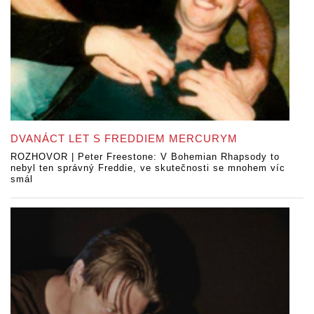
DVANÁCT LET S FREDDIEM MERCURYM
ROZHOVOR | Peter Freestone: V Bohemian Rhapsody to
nebyl ten správný Freddie, ve skutečnosti se mnohem víc
smál