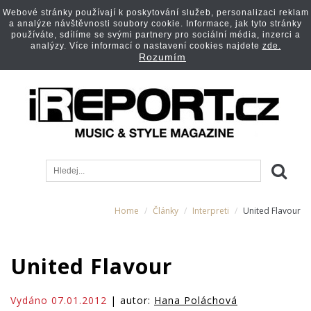
Webové stránky používají k poskytování služeb, personalizaci reklam
a analýze návštěvnosti soubory cookie. Informace, jak tyto stránky
používáte, sdílíme se svými partnery pro sociální média, inzerci a
analýzy. Více informací o nastavení cookies najdete
zde.
Rozumím
Home
Články
Interpreti
United Flavour
United Flavour
Vydáno 07.01.2012
| autor:
Hana Poláchová