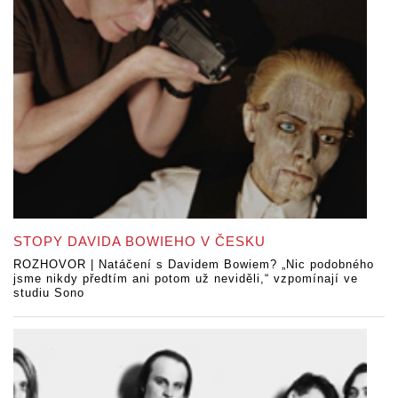
STOPY DAVIDA BOWIEHO V ČESKU
ROZHOVOR | Natáčení s Davidem Bowiem? „Nic podobného
jsme nikdy předtím ani potom už neviděli,“ vzpomínají ve
studiu Sono