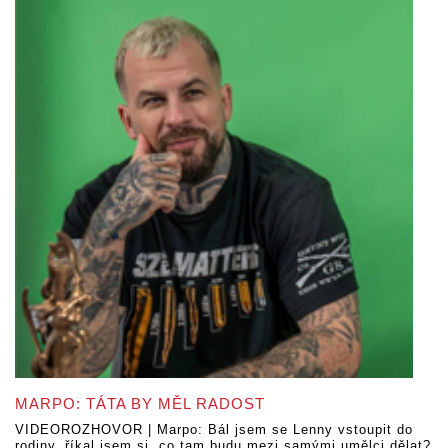
MARPO: TÁTA BY MĚL RADOST
VIDEOROZHOVOR | Marpo: Bál jsem se Lenny vstoupit do
rodiny, říkal jsem si, co tam budu mezi samými umělci dělat?