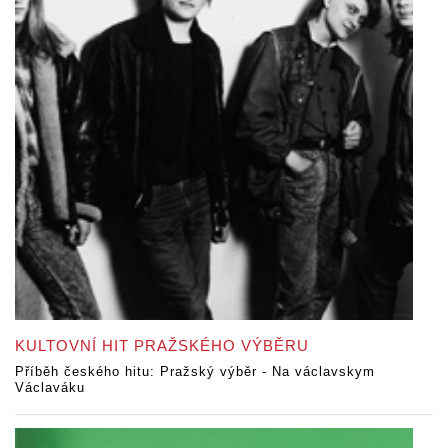
KULTOVNÍ HIT PRAŽSKÉHO VÝBĚRU
Příběh českého hitu: Pražský výběr - Na václavskym
Václaváku