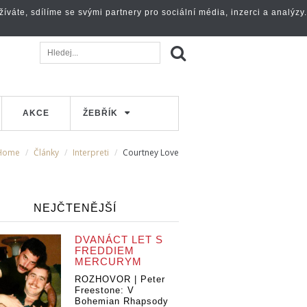
váte, sdílíme se svými partnery pro sociální média, inzerci a analýzy.
AKCE
ŽEBŘÍK
Home
Články
Interpreti
Courtney Love
NEJČTENĚJŠÍ
DVANÁCT LET S
FREDDIEM
MERCURYM
ROZHOVOR | Peter
Freestone: V
Bohemian Rhapsody