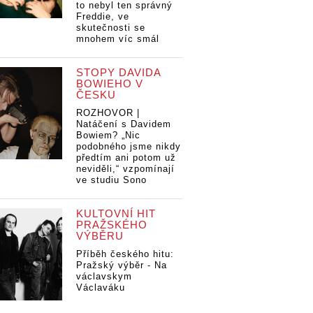
to nebyl ten správný
Freddie, ve
skutečnosti se
mnohem víc smál
STOPY DAVIDA
BOWIEHO V
ČESKU
ROZHOVOR |
Natáčení s Davidem
Bowiem? „Nic
podobného jsme nikdy
předtím ani potom už
neviděli,“ vzpomínají
ve studiu Sono
KULTOVNÍ HIT
PRAŽSKÉHO
VÝBĚRU
Příběh českého hitu:
Pražský výběr - Na
václavskym
Václaváku