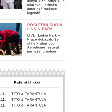
dobyli Jižní Ameriku a
učarovali latinsko-
americké rockové
legendě
POSLEDNÍ SHOW
LINKIN PARK
LIVE: Linkin Park v
Praze dokázali, že
stále kralují pódiím.
Aerodrome festival
jim ležel u nohou
Kalendář akcí
.11.
TITO & TARANTULA
.11.
TITO & TARANTULA
.11.
TITO & TARANTULA