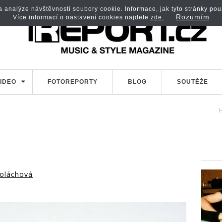
analýze návštěvnosti soubory cookie. Informace, jak tyto stránky použí
Rozumím
Více informací o nastavení cookies najdete
zde.
IDEO
FOTOREPORTY
BLOG
SOUTĚŽE
oláchová