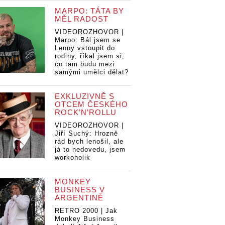
MARPO: TÁTA BY
MĚL RADOST
VIDEOROZHOVOR |
Marpo: Bál jsem se
Lenny vstoupit do
rodiny, říkal jsem si,
co tam budu mezi
samými umělci dělat?
EXKLUZIVNĚ S
OTCEM ČESKÉHO
ROCK’N’ROLLU
VIDEOROZHOVOR |
Jiří Suchý: Hrozně
rád bych lenošil, ale
já to nedovedu, jsem
workoholik
MONKEY
BUSINESS V
ARGENTINĚ
RETRO 2000 | Jak
Monkey Business