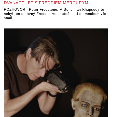
DVANÁCT LET S FREDDIEM MERCURYM
ROZHOVOR | Peter Freestone: V Bohemian Rhapsody to
nebyl ten správný Freddie, ve skutečnosti se mnohem víc
smál