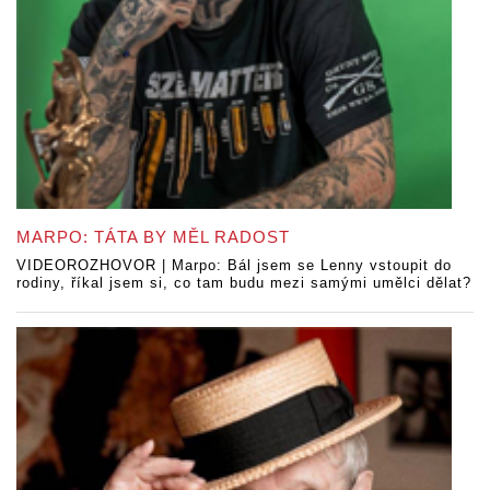
MARPO: TÁTA BY MĚL RADOST
VIDEOROZHOVOR | Marpo: Bál jsem se Lenny vstoupit do
rodiny, říkal jsem si, co tam budu mezi samými umělci dělat?