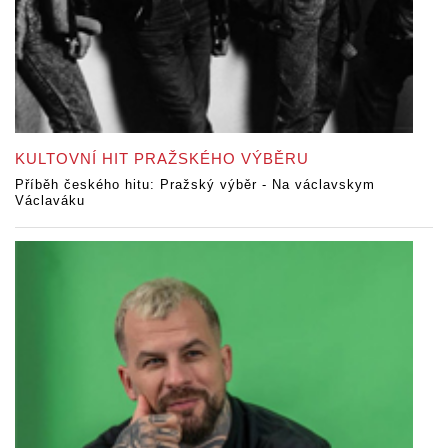
KULTOVNÍ HIT PRAŽSKÉHO VÝBĚRU
Příběh českého hitu: Pražský výběr - Na václavskym
Václaváku