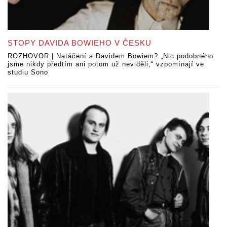
STOPY DAVIDA BOWIEHO V ČESKU
ROZHOVOR | Natáčení s Davidem Bowiem? „Nic podobného
jsme nikdy předtím ani potom už neviděli,“ vzpomínají ve
studiu Sono