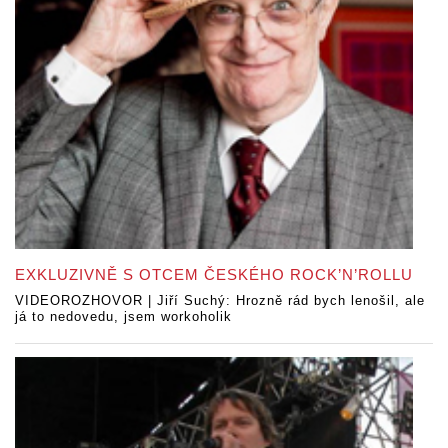
EXKLUZIVNĚ S OTCEM ČESKÉHO ROCK’N’ROLLU
VIDEOROZHOVOR | Jiří Suchý: Hrozně rád bych lenošil, ale
já to nedovedu, jsem workoholik