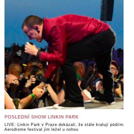
POSLEDNÍ SHOW LINKIN PARK
LIVE: Linkin Park v Praze dokázali, že stále kralují pódiím.
Aerodrome festival jim ležel u nohou