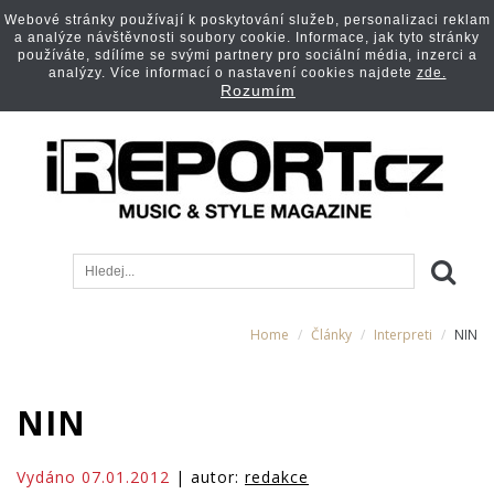
Webové stránky používají k poskytování služeb, personalizaci reklam
a analýze návštěvnosti soubory cookie. Informace, jak tyto stránky
používáte, sdílíme se svými partnery pro sociální média, inzerci a
analýzy. Více informací o nastavení cookies najdete
zde.
Rozumím
Home
Články
Interpreti
NIN
NIN
Vydáno 07.01.2012
| autor:
redakce