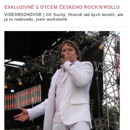
EXKLUZIVNĚ S OTCEM ČESKÉHO ROCK’N’ROLLU
VIDEOROZHOVOR | Jiří Suchý: Hrozně rád bych lenošil, ale
já to nedovedu, jsem workoholik