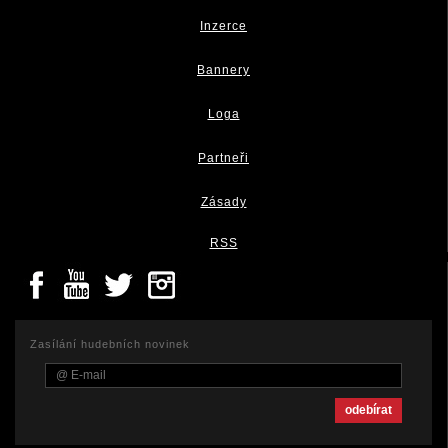
Inzerce
Bannery
Loga
Partneři
Zásady
RSS
Zasílání hudebních novinek