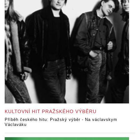
KULTOVNÍ HIT PRAŽSKÉHO VÝBĚRU
Příběh českého hitu: Pražský výběr - Na václavskym
Václaváku