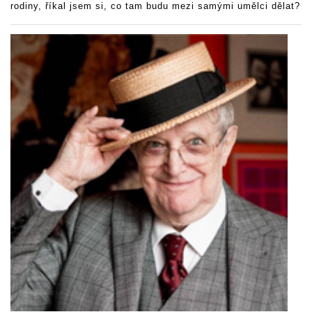
rodiny, říkal jsem si, co tam budu mezi samými umělci dělat?