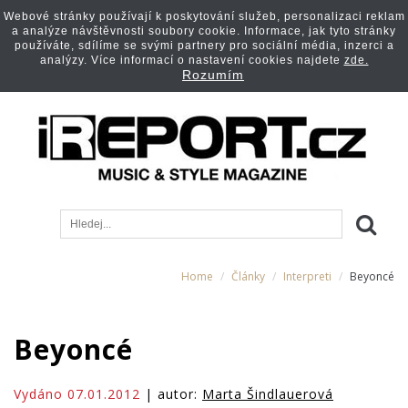
Webové stránky používají k poskytování služeb, personalizaci reklam
a analýze návštěvnosti soubory cookie. Informace, jak tyto stránky
používáte, sdílíme se svými partnery pro sociální média, inzerci a
analýzy. Více informací o nastavení cookies najdete
zde.
Rozumím
Home
Články
Interpreti
Beyoncé
Beyoncé
Vydáno 07.01.2012
| autor:
Marta Šindlauerová