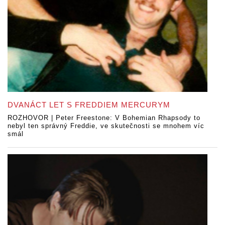
DVANÁCT LET S FREDDIEM MERCURYM
ROZHOVOR | Peter Freestone: V Bohemian Rhapsody to
nebyl ten správný Freddie, ve skutečnosti se mnohem víc
smál