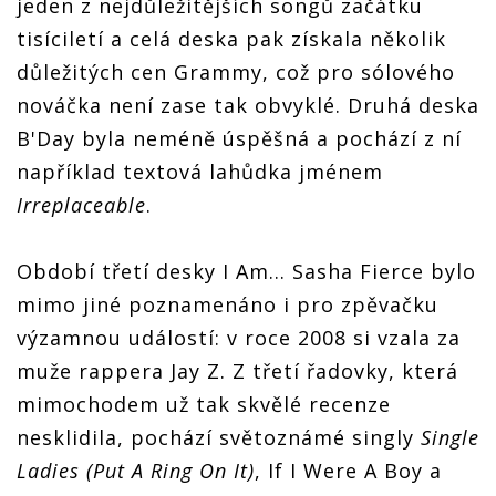
jeden z nejdůležitějších songů začátku
tisíciletí a celá deska pak získala několik
důležitých cen Grammy, což pro sólového
nováčka není zase tak obvyklé. Druhá deska
B'Day byla neméně úspěšná a pochází z ní
například textová lahůdka jménem
Irreplaceable
.
Období třetí desky I Am... Sasha Fierce bylo
mimo jiné poznamenáno i pro zpěvačku
výzamnou událostí: v roce 2008 si vzala za
muže rappera Jay Z. Z třetí řadovky, která
mimochodem už tak skvělé recenze
nesklidila, pochází světoznámé singly
Single
Ladies (Put A Ring On It)
, If I Were A Boy a