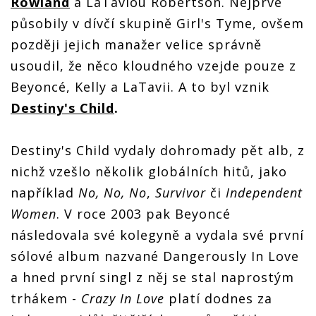
Rowland
a LaTaviou Robertson. Nejprve
působily v dívčí skupině Girl's Tyme, ovšem
později jejich manažer velice správně
usoudil, že něco kloudného vzejde pouze z
Beyoncé, Kelly a LaTavii. A to byl vznik
Destiny's Child
.
Destiny's Child vydaly dohromady pět alb, z
nichž vzešlo několik globálních hitů, jako
například
No, No, No
,
Survivor
či
Independent
Women
. V roce 2003 pak Beyoncé
následovala své kolegyně a vydala své první
sólové album nazvané Dangerously In Love
a hned první singl z něj se stal naprostým
trhákem -
Crazy In Love
platí dodnes za