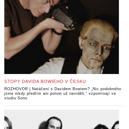
STOPY DAVIDA BOWIEHO V ČESKU
ROZHOVOR | Natáčení s Davidem Bowiem? „Nic podobného
jsme nikdy předtím ani potom už neviděli,“ vzpomínají ve
studiu Sono