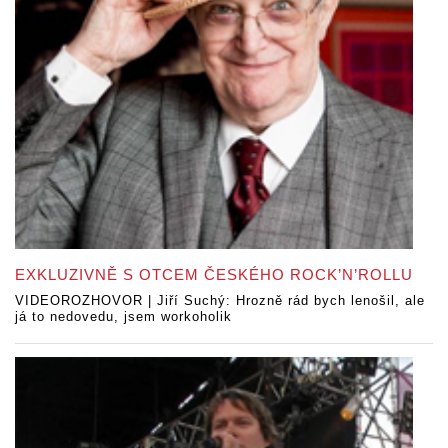
EXKLUZIVNĚ S OTCEM ČESKÉHO ROCK’N’ROLLU
VIDEOROZHOVOR | Jiří Suchý: Hrozně rád bych lenošil, ale
já to nedovedu, jsem workoholik