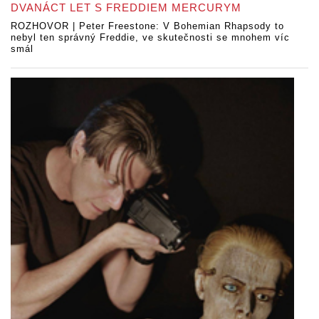
DVANÁCT LET S FREDDIEM MERCURYM
ROZHOVOR | Peter Freestone: V Bohemian Rhapsody to
nebyl ten správný Freddie, ve skutečnosti se mnohem víc
smál