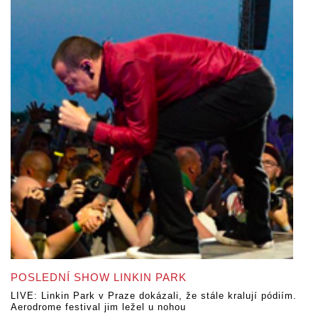
POSLEDNÍ SHOW LINKIN PARK
LIVE: Linkin Park v Praze dokázali, že stále kralují pódiím.
Aerodrome festival jim ležel u nohou