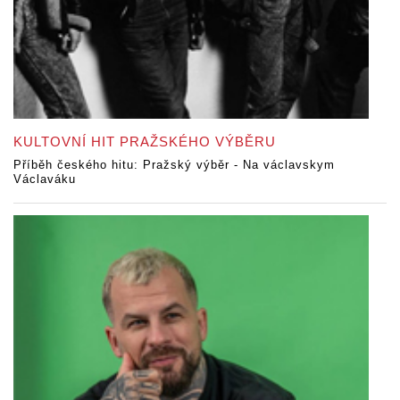
KULTOVNÍ HIT PRAŽSKÉHO VÝBĚRU
Příběh českého hitu: Pražský výběr - Na václavskym
Václaváku