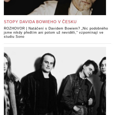
STOPY DAVIDA BOWIEHO V ČESKU
ROZHOVOR | Natáčení s Davidem Bowiem? „Nic podobného
jsme nikdy předtím ani potom už neviděli,“ vzpomínají ve
studiu Sono