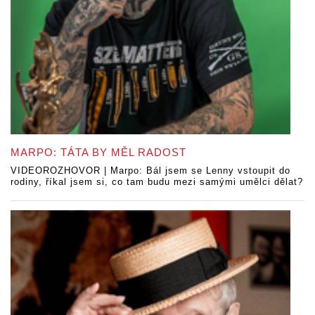
MARPO: TÁTA BY MĚL RADOST
VIDEOROZHOVOR | Marpo: Bál jsem se Lenny vstoupit do
rodiny, říkal jsem si, co tam budu mezi samými umělci dělat?