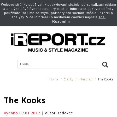
Webové stránky používají k poskytování služeb, personalizaci reklam
a analýze návštěvnosti soubory cookie. Informace, jak tyto stránky
používáte, sdílíme se svými partnery pro sociální média, inzerci a
analýzy. Více informací o nastavení cookies najdete
zde.
Rozumím
Home
Články
Interpreti
The Kooks
The Kooks
Vydáno 07.01.2012
| autor:
redakce