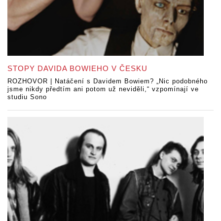
STOPY DAVIDA BOWIEHO V ČESKU
ROZHOVOR | Natáčení s Davidem Bowiem? „Nic podobného
jsme nikdy předtím ani potom už neviděli,“ vzpomínají ve
studiu Sono