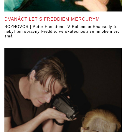
DVANÁCT LET S FREDDIEM MERCURYM
ROZHOVOR | Peter Freestone: V Bohemian Rhapsody to
nebyl ten správný Freddie, ve skutečnosti se mnohem víc
smál