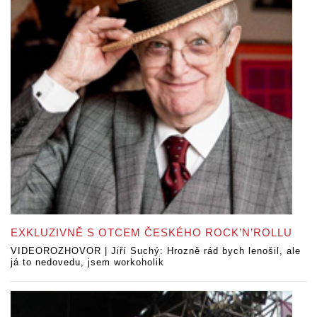
EXKLUZIVNĚ S OTCEM ČESKÉHO ROCK’N’ROLLU
VIDEOROZHOVOR | Jiří Suchý: Hrozně rád bych lenošil, ale
já to nedovedu, jsem workoholik