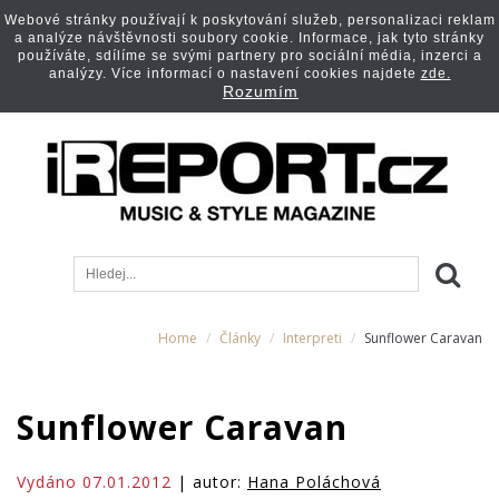
Webové stránky používají k poskytování služeb, personalizaci reklam
a analýze návštěvnosti soubory cookie. Informace, jak tyto stránky
používáte, sdílíme se svými partnery pro sociální média, inzerci a
analýzy. Více informací o nastavení cookies najdete
zde.
Rozumím
Home
Články
Interpreti
Sunflower Caravan
Sunflower Caravan
Vydáno 07.01.2012
| autor:
Hana Poláchová