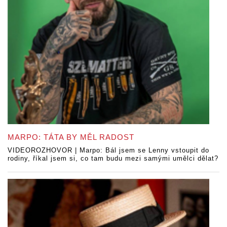
MARPO: TÁTA BY MĚL RADOST
VIDEOROZHOVOR | Marpo: Bál jsem se Lenny vstoupit do
rodiny, říkal jsem si, co tam budu mezi samými umělci dělat?