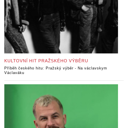
KULTOVNÍ HIT PRAŽSKÉHO VÝBĚRU
Příběh českého hitu: Pražský výběr - Na václavskym
Václaváku