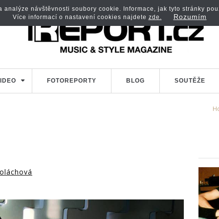
analýze návštěvnosti soubory cookie. Informace, jak tyto stránky použí
Rozumím
Více informací o nastavení cookies najdete
zde.
IDEO
FOTOREPORTY
BLOG
SOUTĚŽE
H
oláchová