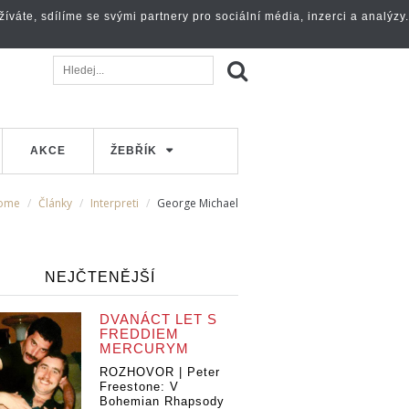
váte, sdílíme se svými partnery pro sociální média, inzerci a analýzy.
AKCE
ŽEBŘÍK
ome
Články
Interpreti
George Michael
NEJČTENĚJŠÍ
DVANÁCT LET S
FREDDIEM
MERCURYM
ROZHOVOR | Peter
Freestone: V
Bohemian Rhapsody