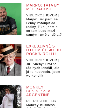
MARPO: TÁTA BY
MĚL RADOST
VIDEOROZHOVOR |
Marpo: Bál jsem se
Lenny vstoupit do
rodiny, říkal jsem si,
co tam budu mezi
samými umělci dělat?
EXKLUZIVNĚ S
OTCEM ČESKÉHO
ROCK’N’ROLLU
VIDEOROZHOVOR |
Jiří Suchý: Hrozně
rád bych lenošil, ale
já to nedovedu, jsem
workoholik
MONKEY
BUSINESS V
ARGENTINĚ
RETRO 2000 | Jak
Monkey Business