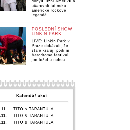
dobyli Jižní Ameriku a
učarovali latinsko-
americké rockové
legendě
POSLEDNÍ SHOW
LINKIN PARK
LIVE: Linkin Park v
Praze dokázali, že
stále kralují pódiím.
Aerodrome festival
jim ležel u nohou
Kalendář akcí
.11.
TITO & TARANTULA
.11.
TITO & TARANTULA
.11.
TITO & TARANTULA