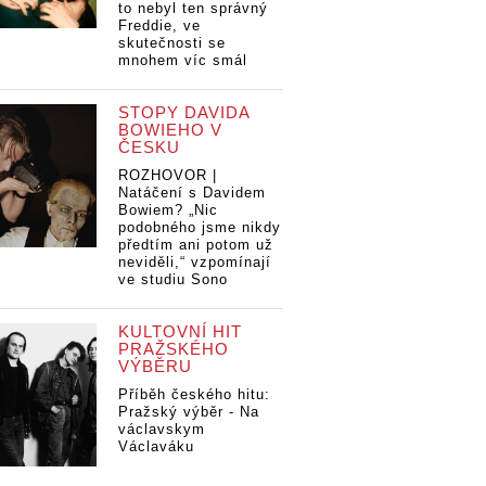
to nebyl ten správný
Freddie, ve
skutečnosti se
mnohem víc smál
STOPY DAVIDA
BOWIEHO V
ČESKU
ROZHOVOR |
Natáčení s Davidem
Bowiem? „Nic
podobného jsme nikdy
předtím ani potom už
neviděli,“ vzpomínají
ve studiu Sono
KULTOVNÍ HIT
PRAŽSKÉHO
VÝBĚRU
Příběh českého hitu:
Pražský výběr - Na
václavskym
Václaváku