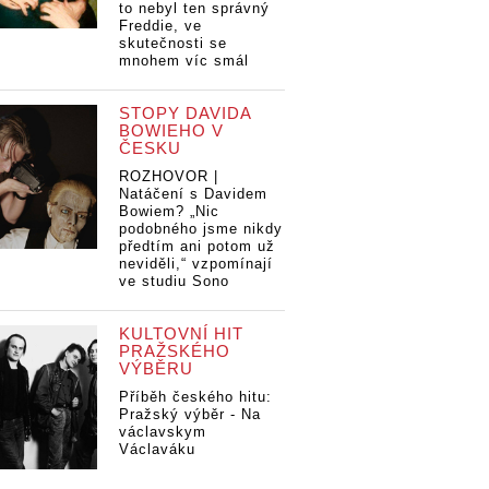
to nebyl ten správný
Freddie, ve
skutečnosti se
mnohem víc smál
STOPY DAVIDA
BOWIEHO V
ČESKU
ROZHOVOR |
Natáčení s Davidem
Bowiem? „Nic
podobného jsme nikdy
předtím ani potom už
neviděli,“ vzpomínají
ve studiu Sono
KULTOVNÍ HIT
PRAŽSKÉHO
VÝBĚRU
Příběh českého hitu:
Pražský výběr - Na
václavskym
Václaváku