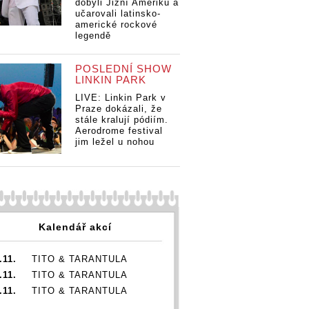
dobyli Jižní Ameriku a
učarovali latinsko-
americké rockové
legendě
POSLEDNÍ SHOW
LINKIN PARK
LIVE: Linkin Park v
Praze dokázali, že
stále kralují pódiím.
Aerodrome festival
jim ležel u nohou
Kalendář akcí
.11.
TITO & TARANTULA
.11.
TITO & TARANTULA
.11.
TITO & TARANTULA