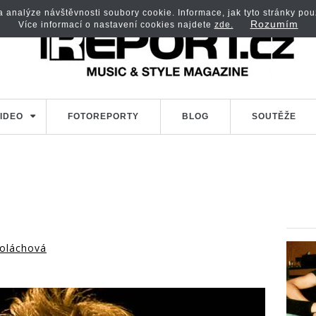
analýze návštěvnosti soubory cookie. Informace, jak tyto stránky použí
Rozumím
Více informací o nastavení cookies najdete
zde.
IDEO
FOTOREPORTY
BLOG
SOUTĚŽE
oláchová