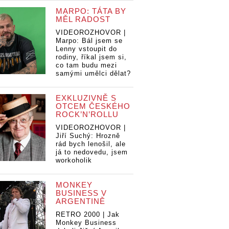
MARPO: TÁTA BY
MĚL RADOST
VIDEOROZHOVOR |
Marpo: Bál jsem se
Lenny vstoupit do
rodiny, říkal jsem si,
co tam budu mezi
samými umělci dělat?
EXKLUZIVNĚ S
OTCEM ČESKÉHO
ROCK’N’ROLLU
VIDEOROZHOVOR |
Jiří Suchý: Hrozně
rád bych lenošil, ale
já to nedovedu, jsem
workoholik
MONKEY
BUSINESS V
ARGENTINĚ
RETRO 2000 | Jak
Monkey Business