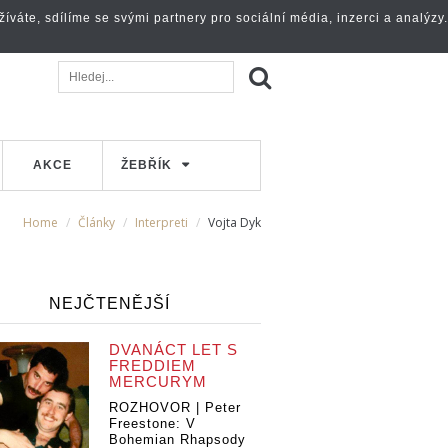
váte, sdílíme se svými partnery pro sociální média, inzerci a analýzy.
AKCE
ŽEBŘÍK
Home
Články
Interpreti
Vojta Dyk
NEJČTENĚJŠÍ
DVANÁCT LET S
FREDDIEM
MERCURYM
ROZHOVOR | Peter
Freestone: V
Bohemian Rhapsody