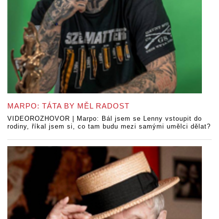
MARPO: TÁTA BY MĚL RADOST
VIDEOROZHOVOR | Marpo: Bál jsem se Lenny vstoupit do
rodiny, říkal jsem si, co tam budu mezi samými umělci dělat?