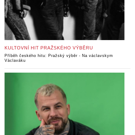
KULTOVNÍ HIT PRAŽSKÉHO VÝBĚRU
Příběh českého hitu: Pražský výběr - Na václavskym
Václaváku