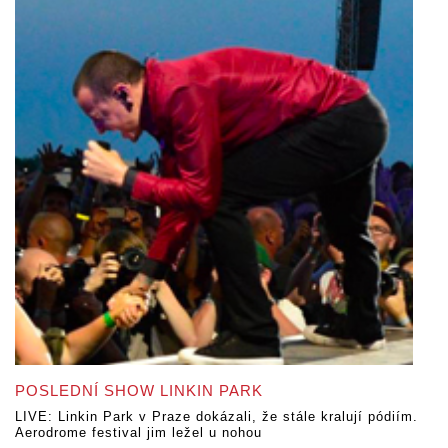
POSLEDNÍ SHOW LINKIN PARK
LIVE: Linkin Park v Praze dokázali, že stále kralují pódiím.
Aerodrome festival jim ležel u nohou