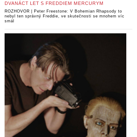
DVANÁCT LET S FREDDIEM MERCURYM
ROZHOVOR | Peter Freestone: V Bohemian Rhapsody to
nebyl ten správný Freddie, ve skutečnosti se mnohem víc
smál