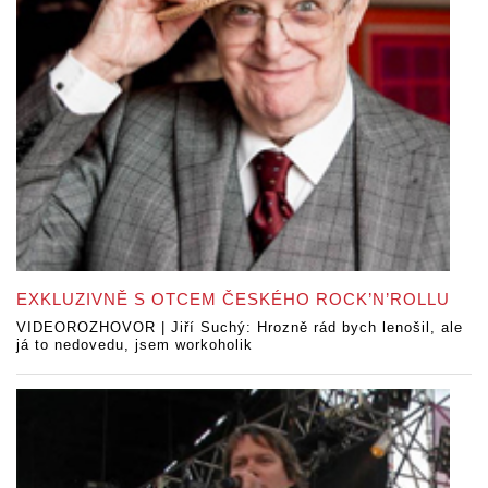
EXKLUZIVNĚ S OTCEM ČESKÉHO ROCK’N’ROLLU
VIDEOROZHOVOR | Jiří Suchý: Hrozně rád bych lenošil, ale
já to nedovedu, jsem workoholik