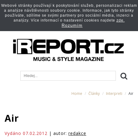
Webové stránky používají k poskytování služeb, personalizaci reklam
a analýze návštěvnosti soubory cookie. Informace, jak tyto stránky
používáte, sdílíme se svými partnery pro sociální média, inzerci a
analýzy. Více informací o nastavení cookies najdete
zde.
Rozumím
Home
Články
Interpreti
Air
Air
Vydáno 07.02.2012
| autor:
redakce