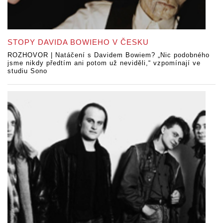
STOPY DAVIDA BOWIEHO V ČESKU
ROZHOVOR | Natáčení s Davidem Bowiem? „Nic podobného
jsme nikdy předtím ani potom už neviděli,“ vzpomínají ve
studiu Sono