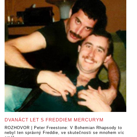
DVANÁCT LET S FREDDIEM MERCURYM
ROZHOVOR | Peter Freestone: V Bohemian Rhapsody to
nebyl ten správný Freddie, ve skutečnosti se mnohem víc