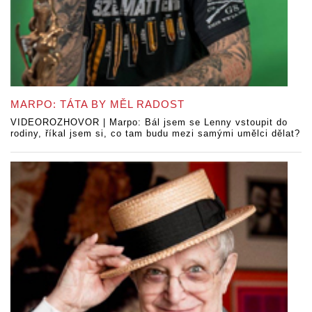
MARPO: TÁTA BY MĚL RADOST
VIDEOROZHOVOR | Marpo: Bál jsem se Lenny vstoupit do
rodiny, říkal jsem si, co tam budu mezi samými umělci dělat?