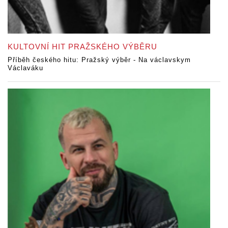
KULTOVNÍ HIT PRAŽSKÉHO VÝBĚRU
Příběh českého hitu: Pražský výběr - Na václavskym
Václaváku