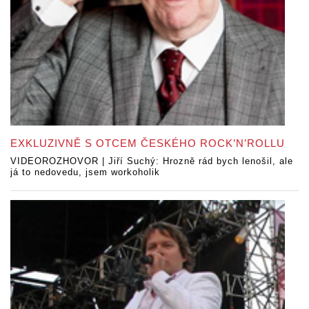
EXKLUZIVNĚ S OTCEM ČESKÉHO ROCK’N’ROLLU
VIDEOROZHOVOR | Jiří Suchý: Hrozně rád bych lenošil, ale
já to nedovedu, jsem workoholik