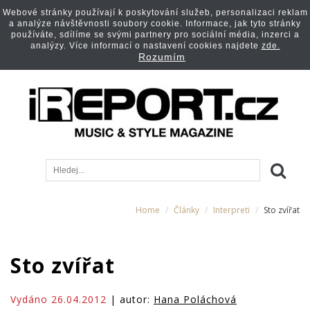
Webové stránky používají k poskytování služeb, personalizaci reklam
a analýze návštěvnosti soubory cookie. Informace, jak tyto stránky
používáte, sdílíme se svými partnery pro sociální média, inzerci a
analýzy. Více informací o nastavení cookies najdete
zde.
Rozumím
Home
Články
Interpreti
Sto zvířat
Sto zvířat
Vydáno 26.04.2012
| autor:
Hana Poláchová