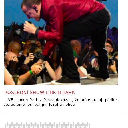
POSLEDNÍ SHOW LINKIN PARK
LIVE: Linkin Park v Praze dokázali, že stále kralují pódiím.
Aerodrome festival jim ležel u nohou