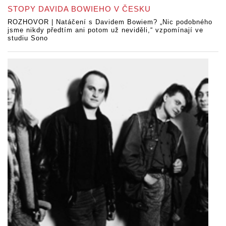
STOPY DAVIDA BOWIEHO V ČESKU
ROZHOVOR | Natáčení s Davidem Bowiem? „Nic podobného
jsme nikdy předtím ani potom už neviděli,“ vzpomínají ve
studiu Sono