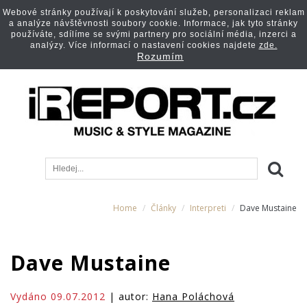
Webové stránky používají k poskytování služeb, personalizaci reklam
a analýze návštěvnosti soubory cookie. Informace, jak tyto stránky
používáte, sdílíme se svými partnery pro sociální média, inzerci a
analýzy. Více informací o nastavení cookies najdete
zde.
Rozumím
Home
Články
Interpreti
Dave Mustaine
Dave Mustaine
Vydáno 09.07.2012
| autor:
Hana Poláchová