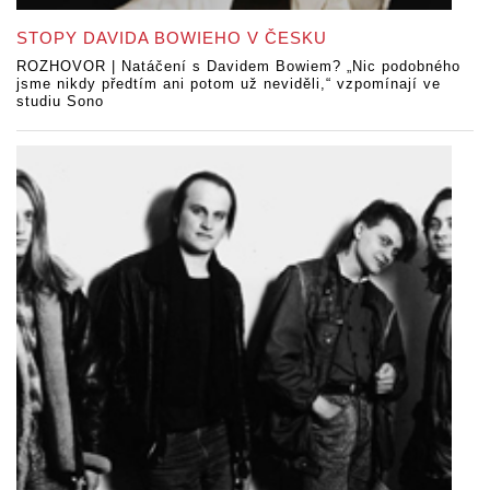
STOPY DAVIDA BOWIEHO V ČESKU
ROZHOVOR | Natáčení s Davidem Bowiem? „Nic podobného
jsme nikdy předtím ani potom už neviděli,“ vzpomínají ve
studiu Sono