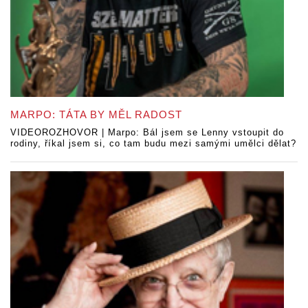
MARPO: TÁTA BY MĚL RADOST
VIDEOROZHOVOR | Marpo: Bál jsem se Lenny vstoupit do
rodiny, říkal jsem si, co tam budu mezi samými umělci dělat?