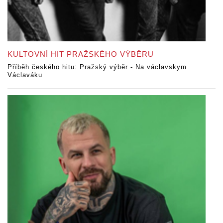
KULTOVNÍ HIT PRAŽSKÉHO VÝBĚRU
Příběh českého hitu: Pražský výběr - Na václavskym
Václaváku