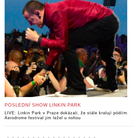
POSLEDNÍ SHOW LINKIN PARK
LIVE: Linkin Park v Praze dokázali, že stále kralují pódiím.
Aerodrome festival jim ležel u nohou