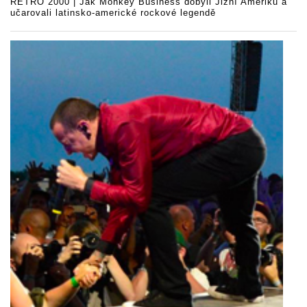
RETRO 2000 | Jak Monkey Business dobyli Jižní Ameriku a
učarovali latinsko-americké rockové legendě