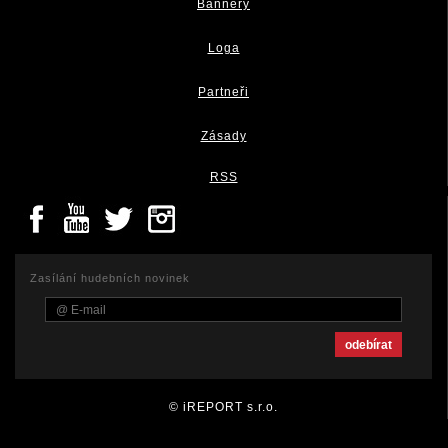
Bannery
Loga
Partneři
Zásady
RSS
Zasílání hudebních novinek
© iREPORT s.r.o.