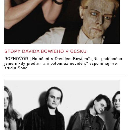
STOPY DAVIDA BOWIEHO V ČESKU
ROZHOVOR | Natáčení s Davidem Bowiem? „Nic podobného
jsme nikdy předtím ani potom už neviděli,“ vzpomínají ve
studiu Sono