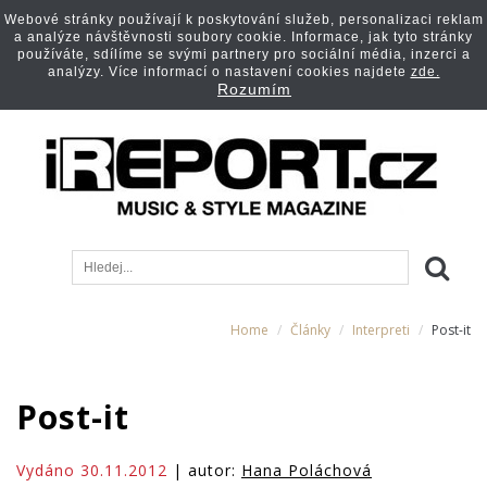
Webové stránky používají k poskytování služeb, personalizaci reklam
a analýze návštěvnosti soubory cookie. Informace, jak tyto stránky
používáte, sdílíme se svými partnery pro sociální média, inzerci a
analýzy. Více informací o nastavení cookies najdete
zde.
Rozumím
Home
Články
Interpreti
Post-it
Post-it
Vydáno 30.11.2012
| autor:
Hana Poláchová