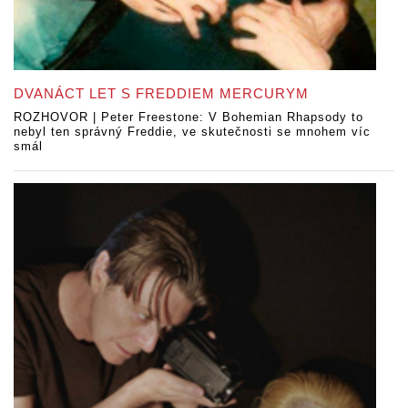
DVANÁCT LET S FREDDIEM MERCURYM
ROZHOVOR | Peter Freestone: V Bohemian Rhapsody to
nebyl ten správný Freddie, ve skutečnosti se mnohem víc
smál