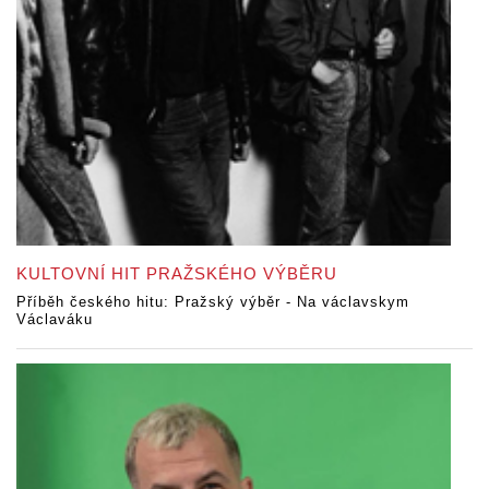
KULTOVNÍ HIT PRAŽSKÉHO VÝBĚRU
Příběh českého hitu: Pražský výběr - Na václavskym
Václaváku