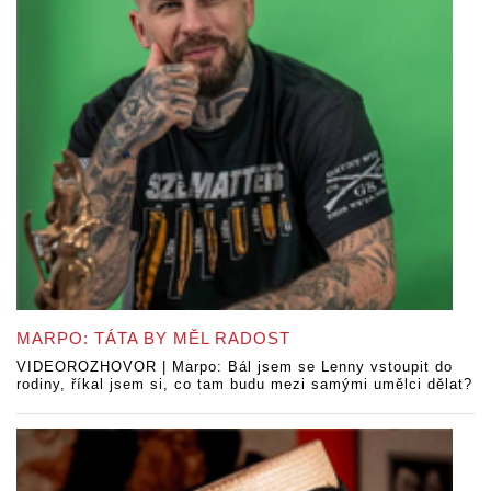
MARPO: TÁTA BY MĚL RADOST
VIDEOROZHOVOR | Marpo: Bál jsem se Lenny vstoupit do
rodiny, říkal jsem si, co tam budu mezi samými umělci dělat?