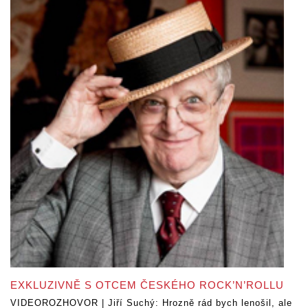
EXKLUZIVNĚ S OTCEM ČESKÉHO ROCK’N’ROLLU
VIDEOROZHOVOR | Jiří Suchý: Hrozně rád bych lenošil, ale