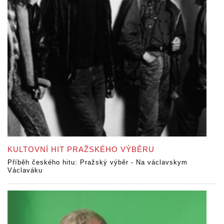
KULTOVNÍ HIT PRAŽSKÉHO VÝBĚRU
Příběh českého hitu: Pražský výběr - Na václavskym
Václaváku