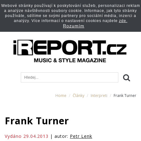
Webové stránky používají k poskytování služeb, personalizaci reklam
a analýze návštěvnosti soubory cookie. Informace, jak tyto stránky
používáte, sdílíme se svými partnery pro sociální média, inzerci a
analýzy. Více informací o nastavení cookies najdete
zde.
Rozumím
Home
Články
Interpreti
Frank Turner
Frank Turner
Vydáno 29.04.2013
| autor:
Petr Lenk