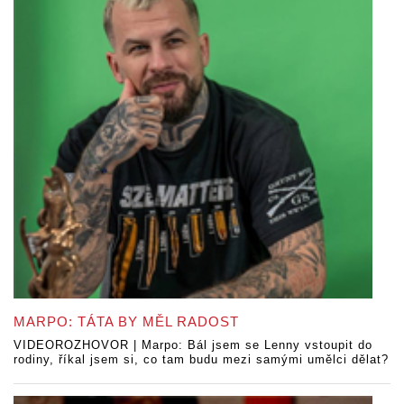
MARPO: TÁTA BY MĚL RADOST
VIDEOROZHOVOR | Marpo: Bál jsem se Lenny vstoupit do
rodiny, říkal jsem si, co tam budu mezi samými umělci dělat?