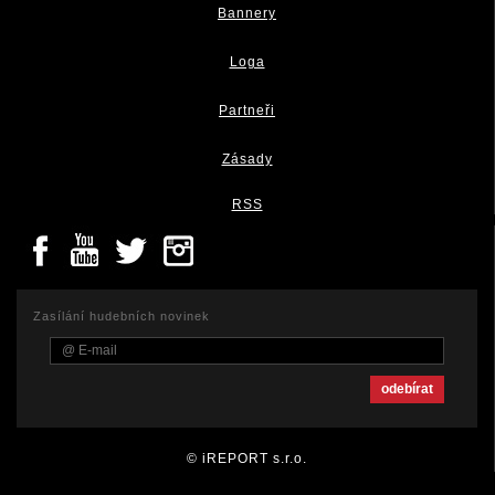
Bannery
Loga
Partneři
Zásady
RSS
Zasílání hudebních novinek
© iREPORT s.r.o.