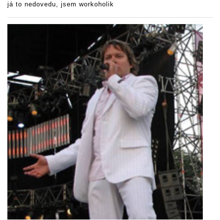
já to nedovedu, jsem workoholik