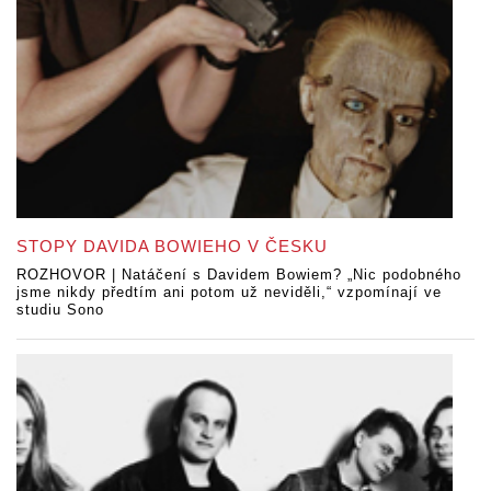
STOPY DAVIDA BOWIEHO V ČESKU
ROZHOVOR | Natáčení s Davidem Bowiem? „Nic podobného
jsme nikdy předtím ani potom už neviděli,“ vzpomínají ve
studiu Sono