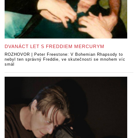
DVANÁCT LET S FREDDIEM MERCURYM
ROZHOVOR | Peter Freestone: V Bohemian Rhapsody to
nebyl ten správný Freddie, ve skutečnosti se mnohem víc
smál