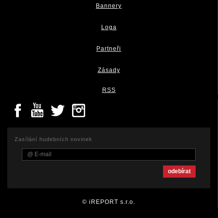
Bannery
Loga
Partneři
Zásady
RSS
Zasílání hudebních novinek
© iREPORT s.r.o.