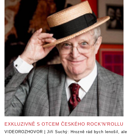
EXKLUZIVNĚ S OTCEM ČESKÉHO ROCK’N’ROLLU
VIDEOROZHOVOR | Jiří Suchý: Hrozně rád bych lenošil, ale