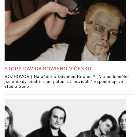
STOPY DAVIDA BOWIEHO V ČESKU
ROZHOVOR | Natáčení s Davidem Bowiem? „Nic podobného
jsme nikdy předtím ani potom už neviděli,“ vzpomínají ve
studiu Sono