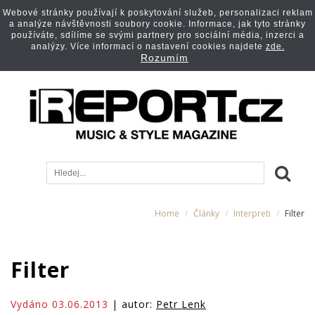
Webové stránky používají k poskytování služeb, personalizaci reklam
a analýze návštěvnosti soubory cookie. Informace, jak tyto stránky
používáte, sdílíme se svými partnery pro sociální média, inzerci a
analýzy. Více informací o nastavení cookies najdete
zde.
Rozumím
Home
Články
Interpreti
Filter
Filter
Vydáno 03.06.2013
| autor:
Petr Lenk