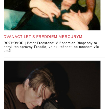
DVANÁCT LET S FREDDIEM MERCURYM
ROZHOVOR | Peter Freestone: V Bohemian Rhapsody to
nebyl ten správný Freddie, ve skutečnosti se mnohem víc
smál