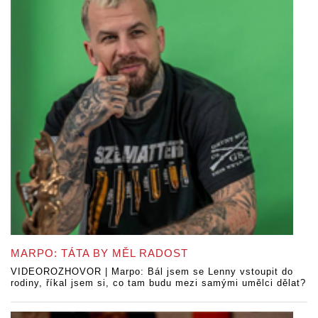
MARPO: TÁTA BY MĚL RADOST
VIDEOROZHOVOR | Marpo: Bál jsem se Lenny vstoupit do
rodiny, říkal jsem si, co tam budu mezi samými umělci dělat?