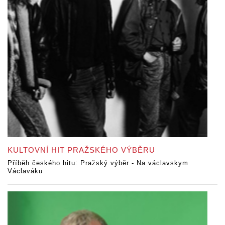
KULTOVNÍ HIT PRAŽSKÉHO VÝBĚRU
Příběh českého hitu: Pražský výběr - Na václavskym
Václaváku