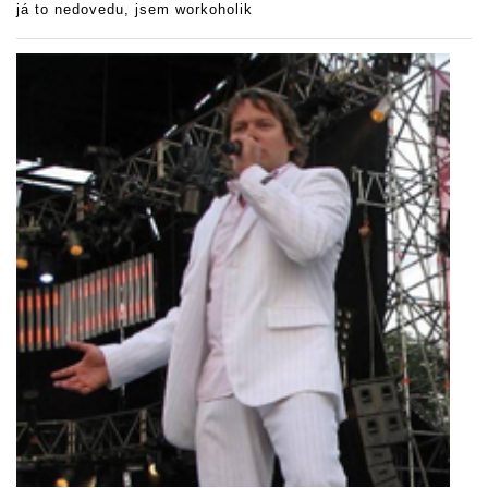
já to nedovedu, jsem workoholik