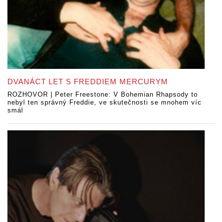
DVANÁCT LET S FREDDIEM MERCURYM
ROZHOVOR | Peter Freestone: V Bohemian Rhapsody to
nebyl ten správný Freddie, ve skutečnosti se mnohem víc
smál