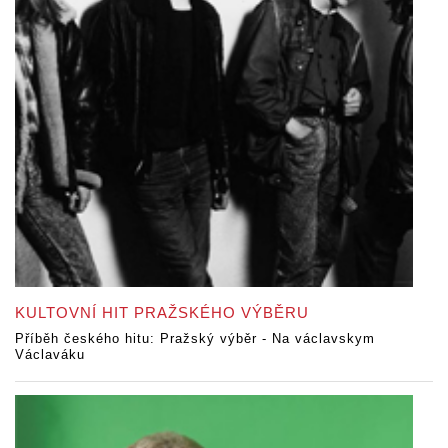
KULTOVNÍ HIT PRAŽSKÉHO VÝBĚRU
Příběh českého hitu: Pražský výběr - Na václavskym
Václaváku