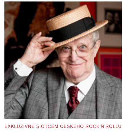
EXKLUZIVNĚ S OTCEM ČESKÉHO ROCK’N’ROLLU