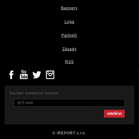
Bannery
Loga
Partneři
Zásady
RSS
Zasílání hudebních novinek
© iREPORT s.r.o.