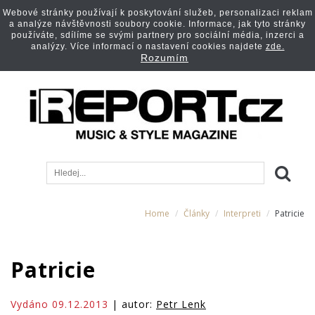
Webové stránky používají k poskytování služeb, personalizaci reklam
a analýze návštěvnosti soubory cookie. Informace, jak tyto stránky
používáte, sdílíme se svými partnery pro sociální média, inzerci a
analýzy. Více informací o nastavení cookies najdete
zde.
Rozumím
Home
Články
Interpreti
Patricie
Patricie
Vydáno 09.12.2013
| autor:
Petr Lenk