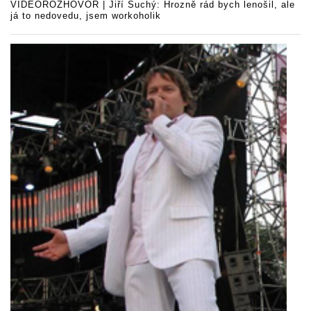
VIDEOROZHOVOR | Jiří Suchý: Hrozně rád bych lenošil, ale
já to nedovedu, jsem workoholik