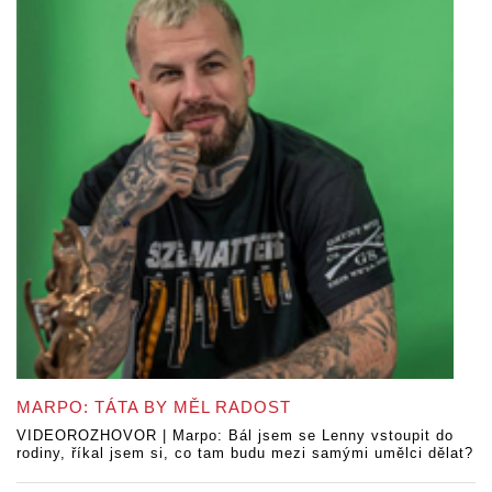
MARPO: TÁTA BY MĚL RADOST
VIDEOROZHOVOR | Marpo: Bál jsem se Lenny vstoupit do
rodiny, říkal jsem si, co tam budu mezi samými umělci dělat?