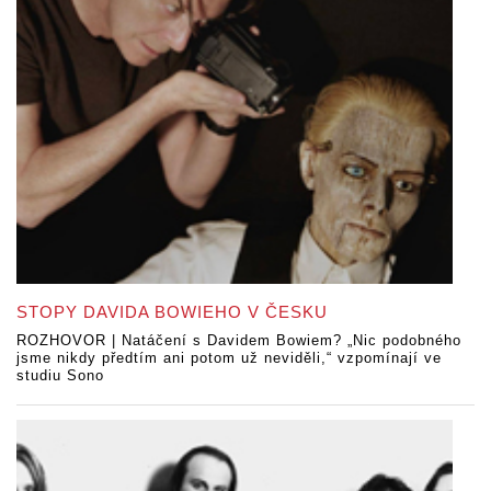
STOPY DAVIDA BOWIEHO V ČESKU
ROZHOVOR | Natáčení s Davidem Bowiem? „Nic podobného
jsme nikdy předtím ani potom už neviděli,“ vzpomínají ve
studiu Sono