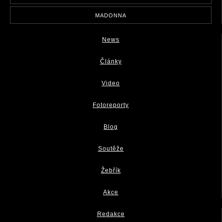
MADONNA
News
Články
Video
Fotoreporty
Blog
Soutěže
Žebřík
Akce
Redakce