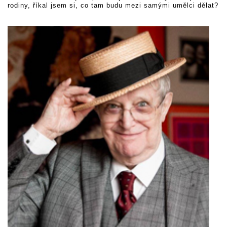
rodiny, říkal jsem si, co tam budu mezi samými umělci dělat?