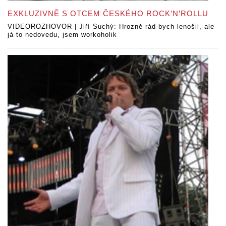
EXKLUZIVNĚ S OTCEM ČESKÉHO ROCK’N’ROLLU
VIDEOROZHOVOR | Jiří Suchý: Hrozně rád bych lenošil, ale
já to nedovedu, jsem workoholik