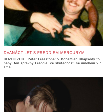
DVANÁCT LET S FREDDIEM MERCURYM
ROZHOVOR | Peter Freestone: V Bohemian Rhapsody to
nebyl ten správný Freddie, ve skutečnosti se mnohem víc
smál