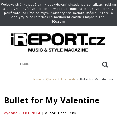
Webové stránky používají k poskytování služeb, personalizaci reklam
a analýze návštěvnosti soubory cookie. Informace, jak tyto stránky
používáte, sdílíme se svými partnery pro sociální média, inzerci a
analýzy. Více informací o nastavení cookies najdete
zde.
Rozumím
Home
Články
Interpreti
Bullet for My Valentine
Bullet for My Valentine
Vydáno 08.01.2014
| autor:
Petr Lenk