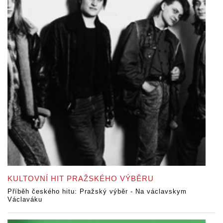
KULTOVNÍ HIT PRAŽSKÉHO VÝBĚRU
Příběh českého hitu: Pražský výběr - Na václavskym
Václaváku