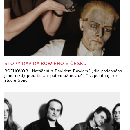
STOPY DAVIDA BOWIEHO V ČESKU
ROZHOVOR | Natáčení s Davidem Bowiem? „Nic podobného
jsme nikdy předtím ani potom už neviděli,“ vzpomínají ve
studiu Sono