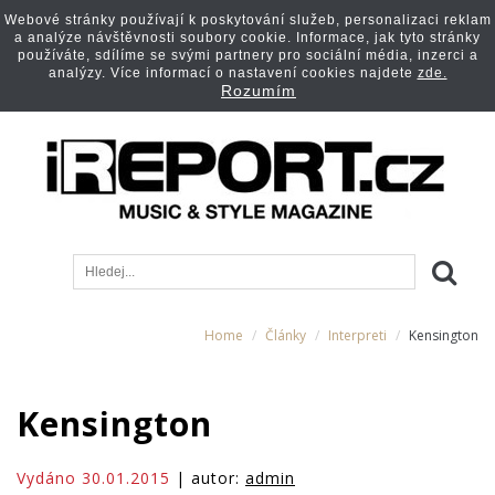
Webové stránky používají k poskytování služeb, personalizaci reklam
a analýze návštěvnosti soubory cookie. Informace, jak tyto stránky
používáte, sdílíme se svými partnery pro sociální média, inzerci a
analýzy. Více informací o nastavení cookies najdete
zde.
Rozumím
Home
Články
Interpreti
Kensington
Kensington
Vydáno 30.01.2015
| autor:
admin