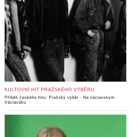
KULTOVNÍ HIT PRAŽSKÉHO VÝBĚRU
Příběh českého hitu: Pražský výběr - Na václavskym
Václaváku