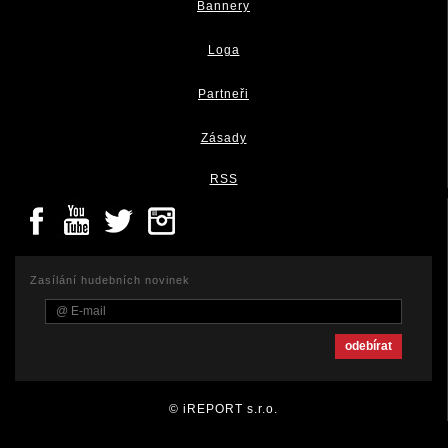
Bannery
Loga
Partneři
Zásady
RSS
Zasílání hudebních novinek
© iREPORT s.r.o.