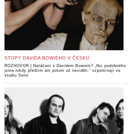
STOPY DAVIDA BOWIEHO V ČESKU
ROZHOVOR | Natáčení s Davidem Bowiem? „Nic podobného
jsme nikdy předtím ani potom už neviděli,“ vzpomínají ve
studiu Sono