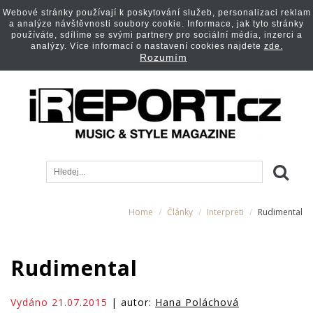
Webové stránky používají k poskytování služeb, personalizaci reklam
a analýze návštěvnosti soubory cookie. Informace, jak tyto stránky
používáte, sdílíme se svými partnery pro sociální média, inzerci a
analýzy. Více informací o nastavení cookies najdete
zde.
Rozumím
Home
Články
Interpreti
Rudimental
Rudimental
Vydáno 21.07.2015
| autor:
Hana Poláchová