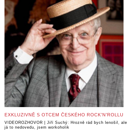
EXKLUZIVNĚ S OTCEM ČESKÉHO ROCK’N’ROLLU
VIDEOROZHOVOR | Jiří Suchý: Hrozně rád bych lenošil, ale
já to nedovedu, jsem workoholik