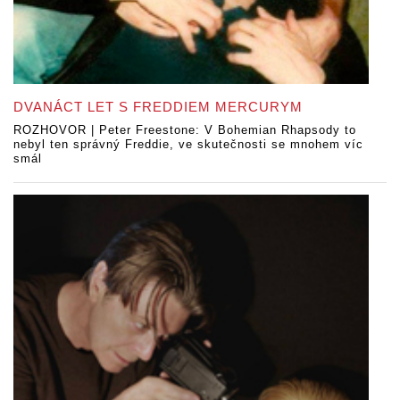
DVANÁCT LET S FREDDIEM MERCURYM
ROZHOVOR | Peter Freestone: V Bohemian Rhapsody to
nebyl ten správný Freddie, ve skutečnosti se mnohem víc
smál