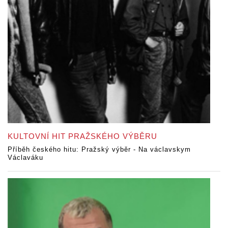
KULTOVNÍ HIT PRAŽSKÉHO VÝBĚRU
Příběh českého hitu: Pražský výběr - Na václavskym
Václaváku