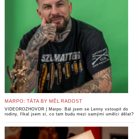
MARPO: TÁTA BY MĚL RADOST
VIDEOROZHOVOR | Marpo: Bál jsem se Lenny vstoupit do
rodiny, říkal jsem si, co tam budu mezi samými umělci dělat?