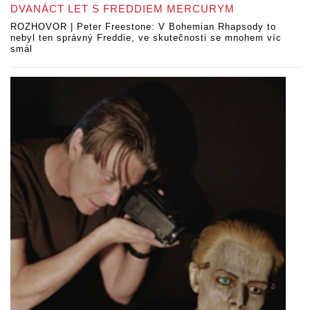
DVANÁCT LET S FREDDIEM MERCURYM
ROZHOVOR | Peter Freestone: V Bohemian Rhapsody to
nebyl ten správný Freddie, ve skutečnosti se mnohem víc
smál