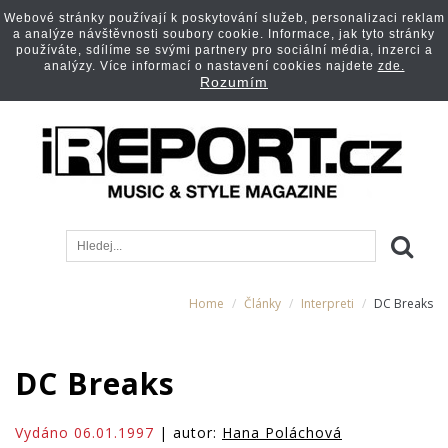
Webové stránky používají k poskytování služeb, personalizaci reklam
a analýze návštěvnosti soubory cookie. Informace, jak tyto stránky
používáte, sdílíme se svými partnery pro sociální média, inzerci a
analýzy. Více informací o nastavení cookies najdete
zde.
Rozumím
Home
Články
Interpreti
DC Breaks
DC Breaks
Vydáno 06.01.1997
| autor:
Hana Poláchová