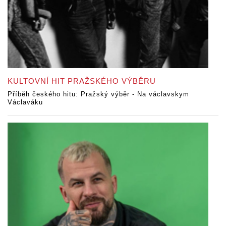
KULTOVNÍ HIT PRAŽSKÉHO VÝBĚRU
Příběh českého hitu: Pražský výběr - Na václavskym
Václaváku