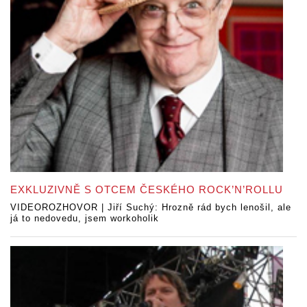
EXKLUZIVNĚ S OTCEM ČESKÉHO ROCK’N’ROLLU
VIDEOROZHOVOR | Jiří Suchý: Hrozně rád bych lenošil, ale
já to nedovedu, jsem workoholik