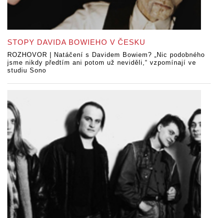
STOPY DAVIDA BOWIEHO V ČESKU
ROZHOVOR | Natáčení s Davidem Bowiem? „Nic podobného
jsme nikdy předtím ani potom už neviděli,“ vzpomínají ve
studiu Sono