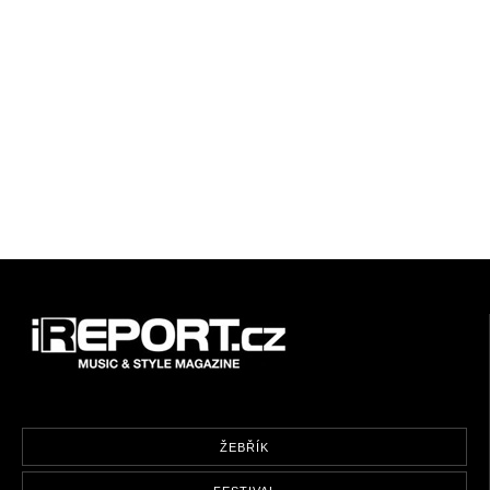
ŽEBŘÍK