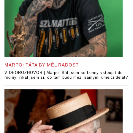
MARPO: TÁTA BY MĚL RADOST
VIDEOROZHOVOR | Marpo: Bál jsem se Lenny vstoupit do
rodiny, říkal jsem si, co tam budu mezi samými umělci dělat?