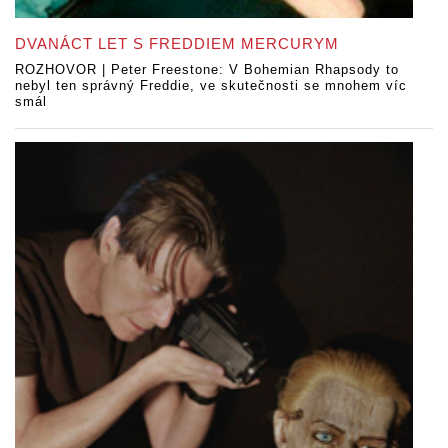
DVANÁCT LET S FREDDIEM MERCURYM
ROZHOVOR | Peter Freestone: V Bohemian Rhapsody to
nebyl ten správný Freddie, ve skutečnosti se mnohem víc
smál