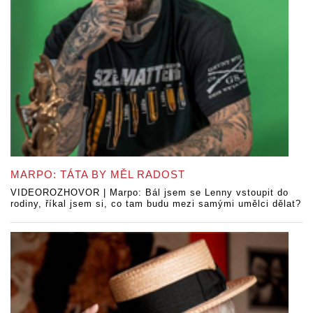
MARPO: TÁTA BY MĚL RADOST
VIDEOROZHOVOR | Marpo: Bál jsem se Lenny vstoupit do
rodiny, říkal jsem si, co tam budu mezi samými umělci dělat?