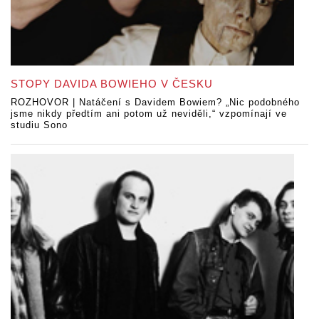
STOPY DAVIDA BOWIEHO V ČESKU
ROZHOVOR | Natáčení s Davidem Bowiem? „Nic podobného
jsme nikdy předtím ani potom už neviděli,“ vzpomínají ve
studiu Sono