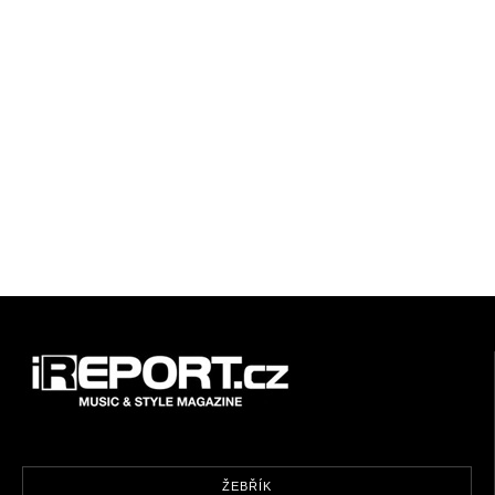
ŽEBŘÍK