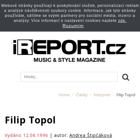
Webové stránky používají k poskytování služeb, personalizaci reklam
a analýze návštěvnosti soubory cookie. Informace, jak tyto stránky
používáte, sdílíme se svými partnery pro sociální média, inzerci a
analýzy. Více informací o nastavení cookies najdete
zde.
Rozumím
Home
Články
Interpreti
Filip Topol
Filip Topol
Vydáno 12.06.1996
| autor:
Andrea Štipčáková