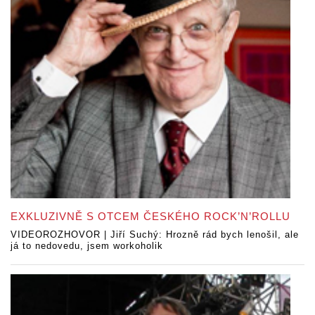
EXKLUZIVNĚ S OTCEM ČESKÉHO ROCK’N’ROLLU
VIDEOROZHOVOR | Jiří Suchý: Hrozně rád bych lenošil, ale
já to nedovedu, jsem workoholik