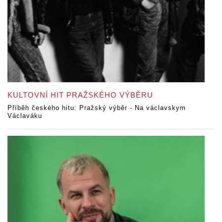
KULTOVNÍ HIT PRAŽSKÉHO VÝBĚRU
Příběh českého hitu: Pražský výběr - Na václavskym
Václaváku