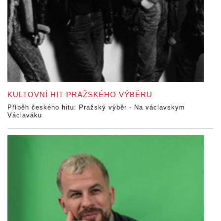
KULTOVNÍ HIT PRAŽSKÉHO VÝBĚRU
Příběh českého hitu: Pražský výběr - Na václavskym
Václaváku