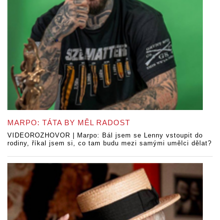
MARPO: TÁTA BY MĚL RADOST
VIDEOROZHOVOR | Marpo: Bál jsem se Lenny vstoupit do
rodiny, říkal jsem si, co tam budu mezi samými umělci dělat?