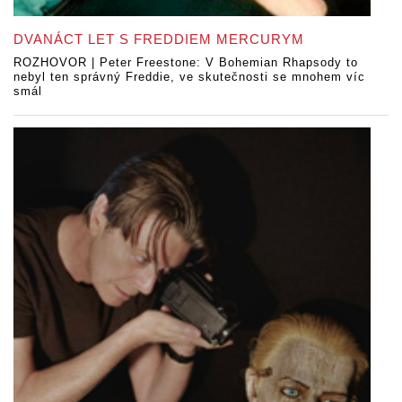
DVANÁCT LET S FREDDIEM MERCURYM
ROZHOVOR | Peter Freestone: V Bohemian Rhapsody to
nebyl ten správný Freddie, ve skutečnosti se mnohem víc
smál