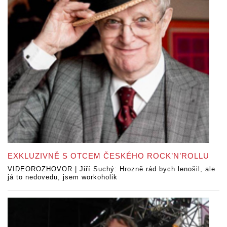
EXKLUZIVNĚ S OTCEM ČESKÉHO ROCK’N’ROLLU
VIDEOROZHOVOR | Jiří Suchý: Hrozně rád bych lenošil, ale
já to nedovedu, jsem workoholik