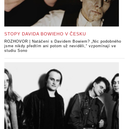
STOPY DAVIDA BOWIEHO V ČESKU
ROZHOVOR | Natáčení s Davidem Bowiem? „Nic podobného
jsme nikdy předtím ani potom už neviděli,“ vzpomínají ve
studiu Sono