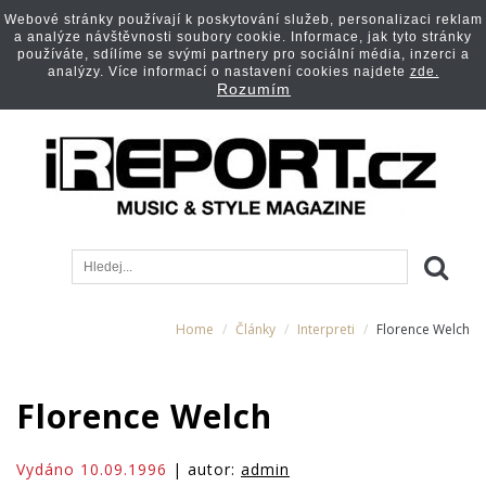
Webové stránky používají k poskytování služeb, personalizaci reklam
a analýze návštěvnosti soubory cookie. Informace, jak tyto stránky
používáte, sdílíme se svými partnery pro sociální média, inzerci a
analýzy. Více informací o nastavení cookies najdete
zde.
Rozumím
Home
Články
Interpreti
Florence Welch
Florence Welch
Vydáno 10.09.1996
| autor:
admin