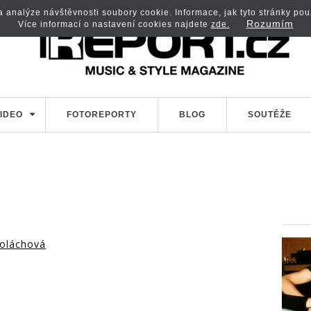
analýze návštěvnosti soubory cookie. Informace, jak tyto stránky použí
Rozumím
Více informací o nastavení cookies najdete
zde.
IDEO
FOTOREPORTY
BLOG
SOUTĚŽE
oláchová