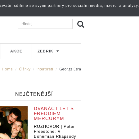
váte, sdílíme se svými partnery pro sociální média, inzerci a analýzy.
AKCE
ŽEBŘÍK
Home
Články
Interpreti
George Ezra
NEJČTENĚJŠÍ
DVANÁCT LET S
FREDDIEM
MERCURYM
ROZHOVOR | Peter
Freestone: V
Bohemian Rhapsody