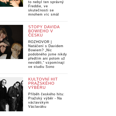
to nebyl ten správný
Freddie, ve
skutečnosti se
mnohem víc smál
STOPY DAVIDA
BOWIEHO V
ČESKU
ROZHOVOR |
Natáčení s Davidem
Bowiem? „Nic
podobného jsme nikdy
předtím ani potom už
neviděli,“ vzpomínají
ve studiu Sono
KULTOVNÍ HIT
PRAŽSKÉHO
VÝBĚRU
Příběh českého hitu:
Pražský výběr - Na
václavskym
Václaváku