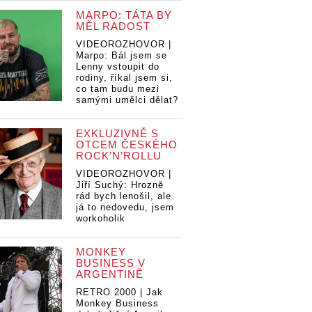
MARPO: TÁTA BY
MĚL RADOST
VIDEOROZHOVOR |
Marpo: Bál jsem se
Lenny vstoupit do
rodiny, říkal jsem si,
co tam budu mezi
samými umělci dělat?
EXKLUZIVNĚ S
OTCEM ČESKÉHO
ROCK’N’ROLLU
VIDEOROZHOVOR |
Jiří Suchý: Hrozně
rád bych lenošil, ale
já to nedovedu, jsem
workoholik
MONKEY
BUSINESS V
ARGENTINĚ
RETRO 2000 | Jak
Monkey Business