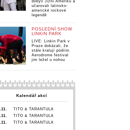
dobyli Jižní Ameriku a
učarovali latinsko-
americké rockové
legendě
POSLEDNÍ SHOW
LINKIN PARK
LIVE: Linkin Park v
Praze dokázali, že
stále kralují pódiím.
Aerodrome festival
jim ležel u nohou
Kalendář akcí
.11.
TITO & TARANTULA
.11.
TITO & TARANTULA
.11.
TITO & TARANTULA